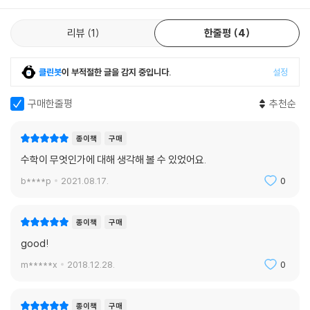
으며, 답변의 끝에는 그래도 더 궁금한 것들을 담기 위해 보조 질문을 두기
도 했습니다.
리뷰
1
한줄평
4
난해한 수학 문제에 어떻게 답해야 할지 몰라 당황해야 했던 부모님들, 학
생들의 눈높이에 맞춘 적절한 설명을 찾으려는 현장 교사들 모두에게 이
클린봇
이 부적절한 글을 감지 중입니다.
설정
책은 하나의 길잡이가 될 것입니다.
구매한줄평
추천순
종이책
구매
수학이 무엇인가에 대해 생각해 볼 수 있었어요.
b****p
2021.08.17.
0
종이책
구매
good!
m*****x
2018.12.28.
0
종이책
구매