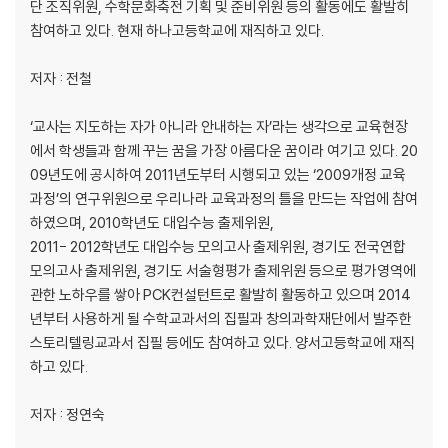
단 조직위원, 수학문화축전 기획 및 준비위원 등의 활동에도 활발히
057 자연을 닮은 수-피보나치 수열
참여하고 있다. 현재 하나고등학교에 재직하고 있다.
058 시계 속에는 어떤 수학이 숨어 있나요?
059 하노이탑의 전설이 궁금해요?
저자 : 전철
060 숫자로 피라미드를 어떻게 쌓나요?
061 마방진은 어떻게 만들어졌나요?
‘교사는 지도하는 자가 아니라 안내하는 자’라는 생각으로 교육현장
062 지도를 서로 다른 색으로 칠하려면?
에서 학생들과 함께 꾸는 꿈을 가장 아름다운 꿈이라 여기고 있다. 20
063 절대 지지 않는 게임이 있다던데요?
09년도에 공시하여 2011년도부터 시행되고 있는 ‘2009개정 교육
064 마음을 읽는 수학
과정’의 연구위원으로 우리나라 교육과정의 틀을 만드는 작업에 참여
065 함수의 시작은 ‘탈레스’
하였으며, 2010학년도 대입수능 출제위원,
066 지레의 원리에도 함수 관계가 있나요?
2011- 2012학년도 대입수능 모의고사 출제위원, 경기도 전국연합
067 함수는 자연과 무슨 관계가 있나요?
모의고사 출제위원, 경기도 서술형평가 출제위원 등으로 평가영역에
068 사다리타기도 함수라고 할 수 있나요?
관한 노하우를 쌓아 PCK컨설턴트로 활발히 활동하고 있으며 2014
069 모양은 달라도 같은 함수가 있나요?
년부터 사용하게 될 수학교과서의 집필과 창의과학재단에서 발주한
070 함수는 어떻게 나타내나요?
스토리텔링교과서 집필 등에도 참여하고 있다. 양서고등학교에 재직
071 함수의 표준형과 일반형은 무엇이 다른가요?
하고 있다.
072 걸음 속에도 함수 관계가 숨어 있나요?
073 게임 속에 숨어 있는 함수
저자 : 정연숙