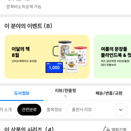
문화비소득공제 가능
이 분야의 이벤트
8
리뷰/한줄평
도서정보
배송/반품/교환
5
자 소개
관련분류
품목정보
출판사 리뷰
이 상품의 시리즈
4
알림신청