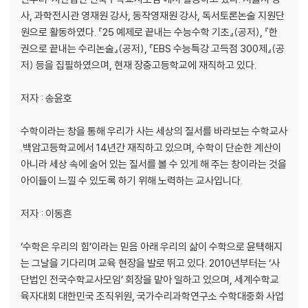
040 0은 짝수인가요?
사, 과학전시관 영재원 강사, 동작영재원 강사, 독서토론논술 지원단
041 무리수의 사칙연산에 대해 질문 있어요!
원으로 활동하였다. 『25 예제로 끝내는 수능수학 기초』(공저), 『한
042 음수를 빼는 것이 양수를 더하는 것과 왜 같나요?
권으로 끝내는 수리논술』(공저), 『EBS 수능특강 고득점 300제』(공
043 (-)×(-)=(+)가 되는 이유는 무엇인가요?
저) 등을 집필하였으며, 현재 장충고등학교에 재직하고 있다.
044 황금비가 무엇인가요?
045 바코드에 적힌 숫자는 무얼 의미하나요?
저자 : 송윤호
046 0.999…=1인가요?
047 피타고라스 학파가 무리수를 두려워한 이유는?
수학이라는 창을 통해 우리가 사는 세상의 질서를 바라보는 수학교사
048 소수가 무한히 많다는 것을 어떻게 알 수 있나요?
.백암고등학교에서 14년간 재직하고 있으며, 수학이 단순한 계산이
049 무리수가 실생활에 어떻게 쓰이나요?
아니라 세상 속에 숨어 있는 질서를 볼 수 있게 해 주는 창이라는 것을
050 원주율을 정확히 구하는 방법은?
아이들이 느낄 수 있도록 하기 위해 노력하는 교사입니다.
051 내년의 오늘 날짜는 왜 하루씩 요일이 밀려가나요?
052 매년 같은 날짜는 요일이 같은 달력
저자 : 이동흔
053 암호를 만드는 데 소수를 어떻게 이용하나요?
054 세상의 모든 정보는 2진법으로 표현할 수 있나요?
‘수학은 우리의 힘’이라는 믿음 아래 우리의 삶이 수학으로 윤택해지
055 100%(퍼센트) 세일 = 공짜?
는 그날을 기다리며 교육 현장을 발로 뛰고 있다. 2010년부터는 ‘사
056 백분율에 함정이 있다던데요?
단법인 전국수학교사모임’ 회장을 맡아 일하고 있으며, 세계수학교
육자대회 대한민국 조직위원, 국가수리과학연구소 수학대중화 사업
4장. 함수와 규칙성, 간단하다면서 왜 복잡하게 설명해?