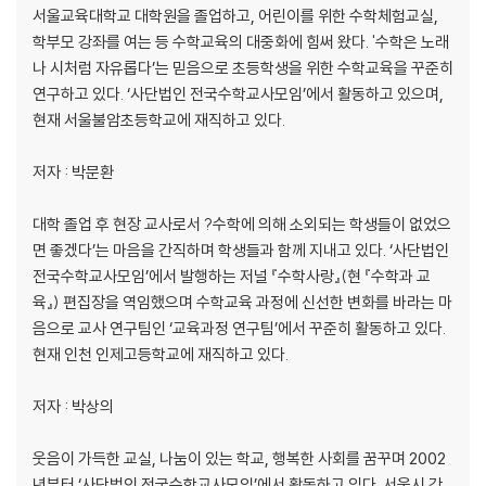
023 무게가 다른 두 물체의 무게중심은 어디에 있나요?
서울교육대학교 대학원을 졸업하고, 어린이를 위한 수학체험교실,
024 사각형의 무게중심은 어떻게 찾을 수 있나요?
학부모 강좌를 여는 등 수학교육의 대중화에 힘써 왔다. '수학은 노래
나 시처럼 자유롭다’는 믿음으로 초등학생을 위한 수학교육을 꾸준히
3장. 수와 연산, 계산은 뭐고, 연산은 뭐지?
연구하고 있다. ‘사단법인 전국수학교사모임’에서 활동하고 있으며,
025 회문수가 무엇인가요?
현재 서울불암초등학교에 재직하고 있다.
026 무수히 많은 유리수를 빠짐없이 셀 수 있나요?
027 무리수도 유리수처럼 하나하나 셀 수 있나요?
저자 : 박문환
028 인도-아라비아 숫자가 변했다구요?
029 19 ×19단을 외우지 않고도 알 수 있는 규칙이 있나요?
대학 졸업 후 현장 교사로서 ?수학에 의해 소외되는 학생들이 없었으
030 소수만 걸러내는 체가 있다던데요?
면 좋겠다’는 마음을 간직하며 학생들과 함께 지내고 있다. ‘사단법인
031 신비한 숫자 7에 대하여
전국수학교사모임’에서 발행하는 저널 『수학사랑』(현 『수학과 교
032 일주일은 왜 7일이 되었나요?
육』) 편집장을 역임했으며 수학교육 과정에 신선한 변화를 바라는 마
033 ‘찰나’가 수를 나타내는 단위라구요?
음으로 교사 연구팀인 ‘교육과정 연구팀’에서 꾸준히 활동하고 있다.
034 완전한 수가 있다구요?
현재 인천 인제고등학교에 재직하고 있다.
035 도형수가 무엇인가요?
036 분모의 유리화는 왜 하나요?
저자 : 박상의
037 문자를 사용하는 이유는 무엇인가요?
038 무리수에서 정수부분과 소수부분을 어떻게 구분하나요?
웃음이 가득한 교실, 나눔이 있는 학교, 행복한 사회를 꿈꾸며 2002
039 유리수와 분수는 다른 건가요?
년부터 ‘사단법인 전국수학교사모임’에서 활동하고 있다. 서울시 강