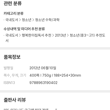
관련 분류
카테고리 분류
국내도서
청소년
청소년 수학/과학
수상내역 및 미디어 추천 분류
국내도서
행복한아침독서 추천
2013년
청소년(중3~고1) 추천도
서
품목정보
발행일
2012년 06월 10일
쪽수, 무게, 크기
400쪽 | 750g | 188*254*30mm
ISBN13
9788963190402
출판사 리뷰