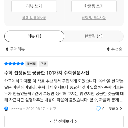
나?’와 같은 실용적인 질문도 있습니다. 이런 질문들에 대한 수학 선생님들
리뷰 쓰기
한줄평 쓰기
의 열정 어린 해설을 따라가다 보면 어려운 문제나 숙제를 해결했을 때의
쾌감을 느낄 수도 있고, 나아가 수학과 자연, 수학과 사회의 관계도 파악할
혜택 및 유의사항
혜택 및 유의사항
수 있습니다. 그래서 전혀 다르게 보이던 문제들이 하나의 원리로 통합되
어 보일 때 독자들은 수학에 대한 새로운 쾌감을 맛볼 수 있을 것입니다.
리뷰
1
한줄평
4
수학사, 생활 속 수학 이야기 모두를 담아낸 질문들
구매리뷰
추천순
이 책 속에 있는 질문들은 살펴보면 교과서 속에서만 나올 수 있는 질문을
넘어서 있습니다. 어떤 질문들은 수학사와 연결되고 어떤 질문은 사회 속
의 문제와 연결되며, 어떤 질문은 우리의 과학 문명과 연결되어 있습니다.
종이책
구매
이런 질문들에 대한 선생님들의 대답을 따라가다 보면 독자들은 자연스럽
수학 선생님도 궁금한 101가지 수학질문사전
게 수학사, 생활 속 수학이야기, 또는 자연과학 및 사회과학 분야의 여러 다
학교에서 과제로 이 책을 추천해서 구입하게 되었습니다. ‘수학을 한다’는
른 지식들과 만나게 되어 수학을 통한 통합적 시각을 이룰 수 있습니다.
말은 어떤 의미일까, 수학에서 숫자보다 중요한 것이 있을까? 수학 기호는
누가 만들었을까? 같이 그동안 생각해 보지는 않았지만 궁금한 것들에 대
아이의 눈높이에 맞춘 명쾌한 답변
해 차근차근 설명해주는 내용이 마음에 들었습니다. 함수, 확률과 통계 등
이 평소에 어렵게 느껴졌는데 기본적인 내용부터 알게 되니 조금은 마음이
b****p
2021.08.17.
신고
0
댓글
0
현장 선생님들이 늘 고민하는 것은 아이들의 눈높이에 맞추어 어떻게 설명
편해졌습니
하느냐 하는 것입니다. 이 책은 아이들의 눈높이에 맞추어 수학적 개념을
리뷰 전체보기
최대한 풀어쓰고 정말 어려운 용어는 그 자리에서 보충 설명을 달기도 했