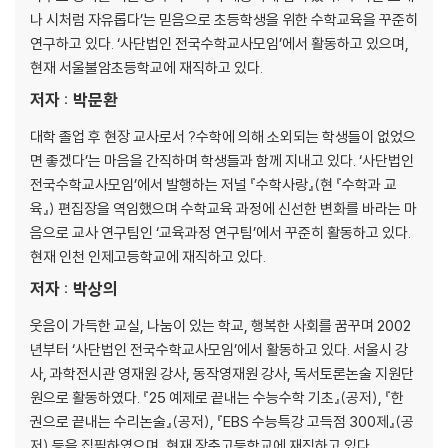
092 추첨에서 몇 번째로 제비를 뽑아야 하나요?
나 시처럼 자유롭다’는 믿음으로 초등학생을 위한 수학교육을 꾸준히
093 통계 그래프를 믿어야 하나요?
연구하고 있다. ‘사단법인 전국수학교사모임’에서 활동하고 있으며,
094 세계 최고의 도박-기댓값
현재 서울불암초등학교에 재직하고 있다.
095 밑천이 많은 사람이 이길 확률이 높을까?
저자 : 박문환
096 심슨의 패러독스
097 윷놀이에는 어떤 확률이 숨어 있나요?
대학 졸업 후 현장 교사로서 ?수학에 의해 소외되는 학생들이 없었으
098 ‘출구조사’가 뭐예요?
면 좋겠다’는 마음을 간직하며 학생들과 함께 지내고 있다. ‘사단법인
099 동전의 앞면이 나올 확률이 확실히 1/2인가요?
전국수학교사모임’에서 발행하는 저널 『수학사랑』(현 『수학과 교
100 월드컵 조추첨이 수학이라구요?
육』) 편집장을 역임했으며 수학교육 과정에 신선한 변화를 바라는 마
101 3개의 상자 중에 당첨 구슬이 있는 상자는?
음으로 교사 연구팀인 ‘교육과정 연구팀’에서 꾸준히 활동하고 있다.
현재 인천 인제고등학교에 재직하고 있다.
저자 : 박상의
웃음이 가득한 교실, 나눔이 있는 학교, 행복한 사회를 꿈꾸며 2002
년부터 ‘사단법인 전국수학교사모임’에서 활동하고 있다. 서울시 강
사, 과학전시관 영재원 강사, 동작영재원 강사, 독서토론논술 지원단
원으로 활동하였다. 『25 예제로 끝내는 수능수학 기초』(공저), 『한
권으로 끝내는 수리논술』(공저), 『EBS 수능특강 고득점 300제』(공
저) 등을 집필하였으며, 현재 장충고등학교에 재직하고 있다.