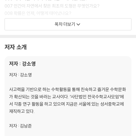
007 인간이 자연에서 찾은 최초의 도형은 무엇인가요?
008 확률은 언제, 어떻게 태어났나요?
009 수학 문제를 해결하는 일반적인 과정이 있나요?
목차 더보기
2장. 기하, 신의 영역인가?
010 각을 왜 배워요?
저자 소개
011 도형을 이루는 기본 요소인 점이 도대체 뭐예요?
012 기하를 배울 때 왜 다각형을 가장 먼저 배워요?
저자 : 강소영
013 정다각형만으로 평면을 채울 수 있나요?
014 ‘거울 속 대칭’도 합동과 같나요?
저자 : 강소영
015 다각형의 내각의 크기의 합은 어떻게 구하나요?
016 왜 다각형의 외각의 크기 합은 항상 360도인가요?
사고력을 기반으로 하는 수학활동을 통해 친숙하고 즐거운 수학문화
017 임의의 사각형으로 바닥을 빈틈없이 채울 수 있나요?
가 확산되는 것을 바라는 교사이다. ‘사단법인 전국수학교사모임’에
018 뿔의 부피는 왜 기둥 부피의 1/3인가요?
서 각종 연구 활동을 하고 있으며 지금은 서울에 있는 성서중학교에
019 다각형의 넓이는 어떻게 구하나요?
재직하고 있다.
020 서로 다른 4개의 점을 지나는 원은 항상 존재하나요?
021 직선과 평면이 수직이라는 것은 무슨 뜻인가요?
저자 : 김남준
022 지구 둘레의 길이는 어떻게 구하나요?