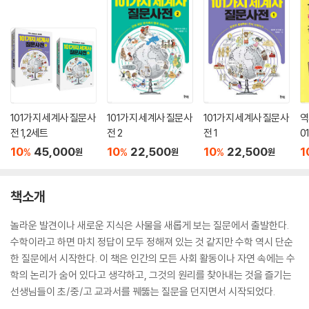
101가지 세계사 질문사
101가지 세계사 질문사
101가지 세계사 질문사
역
전 1,2세트
전 2
전 1
0
전
10
45,000
10
22,500
10
22,500
1
%
%
%
원
원
원
책소개
놀라운 발견이나 새로운 지식은 사물을 새롭게 보는 질문에서 출발한다.
수학이라고 하면 마치 정답이 모두 정해져 있는 것 같지만 수학 역시 단순
한 질문에서 시작한다. 이 책은 인간의 모든 사회 활동이나 자연 속에는 수
학의 논리가 숨어 있다고 생각하고, 그것의 원리를 찾아내는 것을 즐기는
선생님들이 초/중/고 교과서를 꿰뚫는 질문을 던지면서 시작되었다.