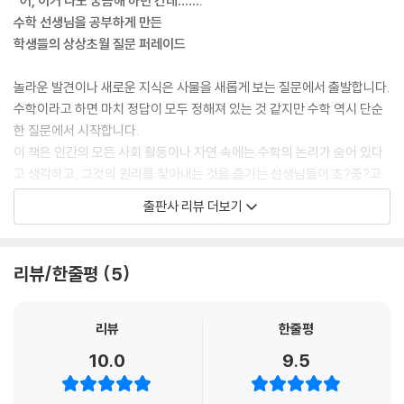
“어, 이거 나도 궁금해 하던 건데…….”
수학 선생님을 공부하게 만든
학생들의 상상초월 질문 퍼레이드
놀라운 발견이나 새로운 지식은 사물을 새롭게 보는 질문에서 출발합니다.
수학이라고 하면 마치 정답이 모두 정해져 있는 것 같지만 수학 역시 단순
한 질문에서 시작합니다.
이 책은 인간의 모든 사회 활동이나 자연 속에는 수학의 논리가 숨어 있다
고 생각하고, 그것의 원리를 찾아내는 것을 즐기는 선생님들이 초?중?고
교과서를 꿰뚫는 질문을 던지면서 시작되었습니다. “수학은 재미와 감동
출판사 리뷰 더보기
이다.”라고 믿고 이를 실천하려는 모임인 「전국수학교사모임」 선생님들 및
여러 현직 선생님들이 던진 수학에 대한 101가지 기발한 질문들을 따라가
다 보면 “어, 이거 나도 궁금해 하던 건데.” 하면서 무릎을 치게 됩니다.
리뷰/한줄평
5
수학적 사고력에 상상력을 달아주는 질문들
리뷰
한줄평
이 책의 질문들 가운데는 너무 당연하지만 막상 대답할 수 없는 ‘왜 1+1=
10.0
9.5
2?’인가, ‘왜 0으로 나누면 안 되는가?’ 같은 질문이 있는가 하면, ‘수학이
란 무엇인가?’라는 궁극적인 물음도 있고, ‘어떻게 하면 수학을 잘할 수 있