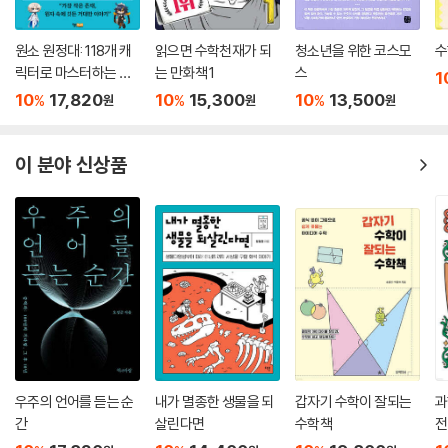
원소 원정대: 118개 캐
읽으면 수학천재가 되
청소년을 위한 코스모
수
릭터로 마스터하는 주
는 만화책 1
스
1
기율표 공략집
10
17,820
10
15,300
10
13,500
%
%
%
원
원
원
이 분야 신상품
우주의 언어를 듣는 순
내가 멸종한 생물을 되
갑자기 수학이 잘되는
과
간
살린다면
수학책
전