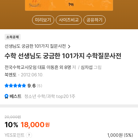
미리보기
사이즈비교
공유하기
소득공제
선생님도 궁금한 101가지 질문사전
수학 선생님도 궁금한 101가지 수학질문사전
전국수학교사모임 대표 이동흔 외 8명
저
심차섭
그림
북멘토
2012.06.10.
9.6
5
베스트
청소년 수학/과학 top20 1주
20,000
원
10
18,000
YES포인트
1,000원 (5%)