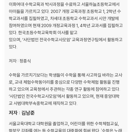
5장. 확률과 통계, 알면 점쟁이가 되는 건가?
이화여대 수학교육과 박사과정을 수료하고 서울하늘초등학교에서
074 왜 우리 학급에 생일이 같은 친구가 꼭 있나요?
아이들을 가르치고 있다. 2007 개정 교육과정 초등학교 1, 2학년 수
075 비 올 확률이 50%라면 우산을 꼭 챙겨야 하나요?
학교과서를 집필하였고, 차세대 초등학교 수학교과서 시안 개발에
076 아들만 셋인 부부가 넷째도 아들을 낳을 확률은?
참여하였으며 현재 2009 개정교육과정 1, 4학년 교과서를 집필하고
077 검사 결과를 얼마나 믿어야 할까?
있다. 한국초등수학교육학회 이사를 맡고
078 착각하기 쉬운 확률 계산
있으며, ‘사단법인 전국수학교사모임’ 교육과정연구팀에서 활동하고
079 왜 엘리베이터는 나를 피해 다니나요?
있다.
080 자료와 정보는 어떻게 다른가요?
081 평균값이 이상해요?
저자 : 정종식
082 통계로 암호를 해독한다구요?
083 무작위 추출은 어떻게 하나요?
수학을 가르치기보다는 학생들이 수학을 통해 사고하길 바라는 교사
084 착각하기 쉬운 확률-확률의 정의
로, 교내 체험수학동아리를 중심으로 다양한 수학체험 활동을 진행
085 우리도 전 세계인과 일촌을 맺을 수 있다?
하고 있으며 교육청에서 주관하는 각종 연구 활동에 참여하고 있다.
086 10명이 모든 좌석에 앉으면 평생 무료!
‘사단법인 전국수학교사모임’에서 활동하고 있으며, 현재 중앙대학
087 나의 인연을 만날 확률은 우연일까, 필연일까?
교 사범대학부속중학교에 재직하고 있다.
088 ‘우연의 일치’가 일어날 확률은?
저자 : 김남준
089 로또 당첨 확률이 벼락 맞을 확률보다 낮다?
090 표본조사에서 표본의 크기는 얼마로 해야 하나요?
서울교육대학교 대학원을 졸업하고, 어린이를 위한 수학체험교실,
091 왜 나에게만 안 좋은 일이 계속 생기나요?
학부모 강좌를 여는 등 수학교육의 대중화에 힘써 왔다. '수학은 노래