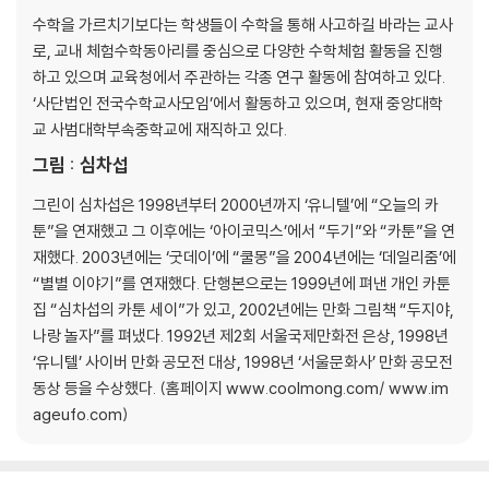
수학을 가르치기보다는 학생들이 수학을 통해 사고하길 바라는 교사
로, 교내 체험수학동아리를 중심으로 다양한 수학체험 활동을 진행
하고 있으며 교육청에서 주관하는 각종 연구 활동에 참여하고 있다.
‘사단법인 전국수학교사모임’에서 활동하고 있으며, 현재 중앙대학
교 사범대학부속중학교에 재직하고 있다.
그림 : 심차섭
그린이 심차섭은 1998년부터 2000년까지 ‘유니텔’에 “오늘의 카
툰”을 연재했고 그 이후에는 ‘아이코믹스’에서 “두기”와 “카툰”을 연
재했다. 2003년에는 ‘굿데이’에 “쿨몽”을 2004년에는 ‘데일리줌’에
“별별 이야기”를 연재했다. 단행본으로는 1999년에 펴낸 개인 카툰
집 “심차섭의 카툰 세이”가 있고, 2002년에는 만화 그림책 “두지야,
나랑 놀자”를 펴냈다. 1992년 제2회 서울국제만화전 은상, 1998년
‘유니텔’ 사이버 만화 공모전 대상, 1998년 ‘서울문화사’ 만화 공모전
동상 등을 수상했다. (홈페이지 www.coolmong.com/ www.im
ageufo.com)