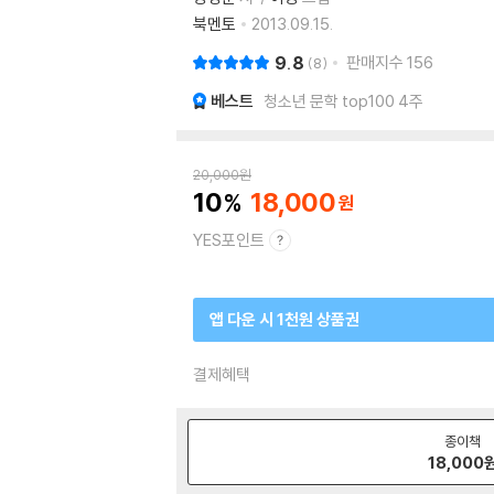
북멘토
2013.09.15.
9.8
판매지수
156
8
베스트
청소년 문학 top100 4주
20,000
원
10
18,000
YES포인트
앱 다운 시 1천원 상품권
결제혜택
종이책
18,000