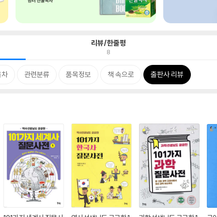
리뷰/한줄평
8
목차
관련분류
품목정보
책 속으로
출판사 리뷰