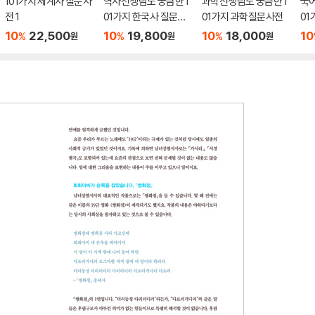
101가지 세계사 질문사
역사선생님도 궁금한 1
과학선생님도 궁금한 1
국어
전 1
01가지 한국사 질문사
01가지 과학질문사전
01
전
10
22,500
10
19,800
10
18,000
10
%
%
%
원
원
원