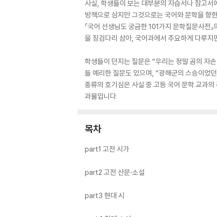
사실, 학생들이 보는 대부분의 자습서나 참고서에
방책으로 삼지만 그것으로는 국어와 문학을 향한
『국어 선생님도 궁금한 101가지 문학질문사전
을 징검다리 삼아, 국어과에서 주요하게 다루지만
학생들이 던지는 질문은 “우리는 정말 곰의 자손
들 예리한 질문도 있으며, “광해군의 스승이었던
종류의 호기심은 사실 중 고등 국어 문학 교과의 
과물입니다.
목차
part1 고전 시가
part2 고전 산문·소설
part3 현대 시