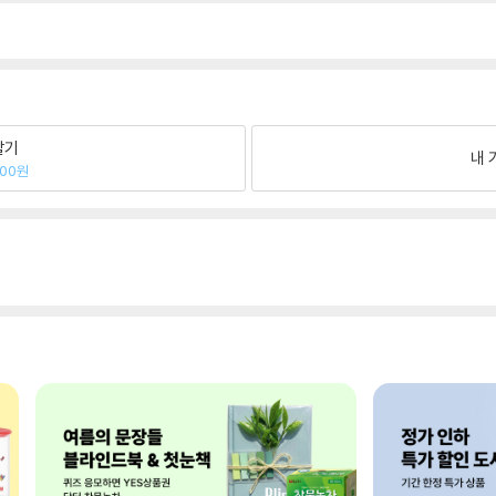
팔기
내 
000원