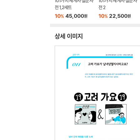
101가지 세계사 질문사
101가지 세계사 질문사
전 1,2세트
전 2
10
45,000
10
22,500
%
%
원
원
상세 이미지