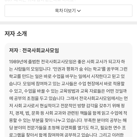
008 왜 갑자기 우측통행인가요?
목차 더보기
009 소수자란 수가 적은 사람 아니에요?
010 차이와 차별은 어떻게 달라요?
011 세상은 왜 불평등한가요?
저자 소개
012 외모를 가꾸기 위해 노력하는 게 나쁜가요?
013 우리 민족을 왜 백의민족이라고 하나요?
저자 : 전국사회교사모임
014 우리나라는 단일 민족 국가가 아닌가요?
015 계모는 다 나쁜가요?
1989년에 출범한 전국사회교사모임은 좋은 사회 교사가 되고자 하
016 다니엘 헤니는 반은 한국 사람인데 왜 한국말이 서툴까요?
는 사람들의 모임입니다. ‘인권과 평화가 숨 쉬는 학교’를 꿈꾸며 그런
017 문화상품권으로 모든 문화를 다 사는 건 아니라고요?
학교를 만드는 일은 바로 수업을 바꾸는 일에서 시작한다고 믿고 있
018 텔레비전은 정말 바보상자인가요?
습니다. 모임에 참여하고 있는 교사들은 수업 현장에서 바로 적용할
019 돼지고기를 안 먹는 것은 비합리적이지 않나요?
수 있고, 수업을 바꿀 수 있는 교육방법과 교육 자료들은 어떤 것일까
020 사람을 재물로 바치는 문화도 이해하고 인정해야 하나요?
에 공부의 초점을 두고 있습니다. 그래서 전국사회교사모임에서는 먼
021 저는 누가 뭐래도 한국 문화가 최고라고 생각해요. 이게 잘못된 생각
저 사회 교사로서 현실적이고 전문적인 방향 감각을 갖추기 위해 정
인가요?
치, 경제, 법, 문화 등 사회 교과와 관련된 책들을 함께 읽고 수업에 적
022 김치가 우리 고유의 음식이 아니라고요?
용할 수 있는 부분을 찾아 나누고 있습니다. 부족한 분야의 공부는 해
023 전통문화는 얼마나 오래된 것인가요?
당 분야의 전문가들을 초청해 강연회를 열기도 하고, 필요한 연수 프
024 종교마다 예배 시작 소리가 다르다고요?
로그램을 찾아서 함께 참여하며 공부하고 있습니다. 그리고 이러한