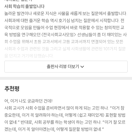
사회 학습의 출발입니다
059 국가가 계약으로 만들어졌다고요?
놀라운 발견이나 새로운 지식은 사물을 새롭게 보는 질문에서 출발합니다.
060 국가가 평화롭게 유지되려면 무엇이 필요할까요?
사회과에 대한 즐거운 학습 역시 호기심 넘치는 질문에서 시작합니다. 전
061 국민, 시민, 백성, 신민, 인민의 차이는 무엇인가요?
국적으로 모임을 만들어 수업 현장에서 바로 적용할 수 있는 창의적인 교
062 부잣집 친구한테도 무상 급식을 해줄 필요가 있나요?
육 방법을 연구해오던 〈전국사회교사모임> 선생님들이 좀 더 재미있는 사
063 노예 제도가 있던 아테네가 민주주의 국가였다고요?
회 수업을 위해서 초등 교과서에서 고등 교과서까지 연결되어 있는 모든
064 민주주의의 반대말은 공산주의인가요?
사회과 수업과 관련된 것들 그리고 실제 사회생활에 관련된 101가지 질문
065 흉악범에게도 인권이 있나요?
을 던지고 거기에 답했습니다.
066 우리의 권리를 보장받으려면 어떻게 해야 할까요?
067 대통령을 대신 뽑아준다고요?
출판사 리뷰 더보기
상상력 넘치는 사회 선생님들의 101가지 질문
068 대통령이 죽으면 어떻게 되나요?
이 책에는 사회과에서 다루고 있는 정치, 경제, 법, 사회, 문화 영역 곳곳에
069 국회의원이 몸싸움을 해서 얻는 것은 무엇인가요?
서 나올 수 있는 상상력 넘치는 101가지 질문에 답하고 있습니다. 이런 질
070 우리 지역의 법은 우리가 만들 수 있다고요?
추천평
문들 중에는 “왜 가로등은 정부가 만드나요?”와 같은 너무나 익숙해서 그
071 선거와 투표는 같은 말인가요?
냥 지나쳤던 것들도 있고, “같은 이슬람교이면서 왜 그렇게 싸우나요?”와
072 선거는 민주적인가요?
어, 이거 나도 궁금하던 건데!
같이 때로는 깊이 있는 사색을 요구하는 만만치 않은 질문들도 있으며, “지
073 왜 중학생은 투표할 수 없죠?
사회 교사가 사회 수업을 준비하면서 많이 하게 되는 고민 하나. “이거 참
나친 복지도 병이 되나요?”와 같은 아주 현실적인 질문들도 있습니다. 이
074 국회의원 선거에서는 왜 투표용지가 두 장인가요?
중요한데, 이거 꼭 알려줘야 하는데, 어떻게 (쉽고 재미있게) 표현할 방법
런 질문들은 실제로 수업 시간을 통해서 모았던 것들로 선생님들이 다시
075 보수와 진보를 나누는 기준은 무엇인가요?
이 없네.” 반대로, 사회 공부를 하는 학생이 하는 고민 하나. “이거 잘 모르
분류하고 정리해서 더욱더 현실감이 넘쳐납니다. 그래서 차례만 한번 쭉
076 여당과 야당은 어떻게 구분하죠?
겠는데, 이거 꼭 알아야겠는데, 어떻게 질문할 방법이 없네.”