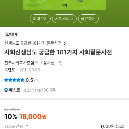
미리보기
사이즈비교
공유하기
소득공제
선생님도 궁금한 101가지 질문사전
사회선생님도 궁금한 101가지 사회질문사전
전국사회교사모임
저
심차섭
그림
북멘토
2011.09.05.
9.5
4
베스트
청소년 top100 3주
20,000
원
10
18,000
YES포인트
1,000원 (5%)