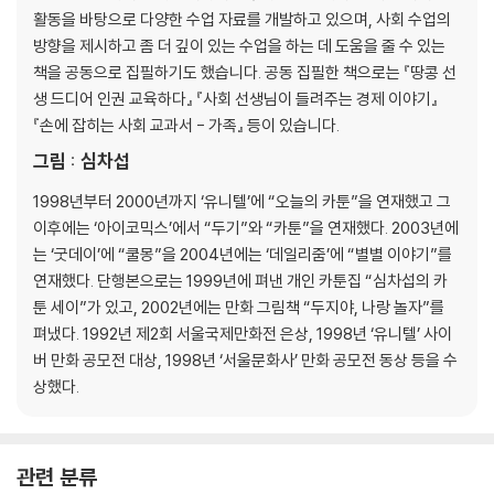
025 유대교, 기독교, 이슬람교가 한 뿌리 종교라고요?
활동을 바탕으로 다양한 수업 자료를 개발하고 있으며, 사회 수업의
026 팔레스타인 분쟁은 언제부터 시작되었나요?
방향을 제시하고 좀 더 깊이 있는 수업을 하는 데 도움을 줄 수 있는
027 같은 이슬람교이면서 왜 그렇게 싸우나요?
책을 공동으로 집필하기도 했습니다. 공동 집필한 책으로는 『땅콩 선
생 드디어 인권 교육하다』 『사회 선생님이 들려주는 경제 이야기』
part2 경제
『손에 잡히는 사회 교과서 - 가족』 등이 있습니다.
028 적은 용돈으로 만족스런 소비를 하려면 어떻게 해야 하죠?
그림 : 심차섭
029 물보다 다이아몬드가 비싼 까닭은?
030 기본적인 경제 문제란 무엇인가요?
1998년부터 2000년까지 ‘유니텔’에 “오늘의 카툰”을 연재했고 그
031 친구 따라, 유행 따라 물건을 사는 건 어리석은 일인가요?
이후에는 ‘아이코믹스’에서 “두기”와 “카툰”을 연재했다. 2003년에
032 새로 산 청바지가 마음에 안 드는데 환불받을 수 있나요?
는 ‘굿데이’에 “쿨몽”을 2004년에는 ‘데일리줌’에 “별별 이야기”를
033 내가 원한다 해도 시간당 4,000원을 받고 일할 수는 없다고요?
연재했다. 단행본으로는 1999년에 펴낸 개인 카툰집 “심차섭의 카
034 왜 하루에 여덟 시간 일해야 하나요?
툰 세이”가 있고, 2002년에는 만화 그림책 “두지야, 나랑 놀자”를
035 실업은 내가 못난 탓인가요?
펴냈다. 1992년 제2회 서울국제만화전 은상, 1998년 ‘유니텔’ 사이
036 일하는 것은 원래 괴롭고 힘든가요?
버 만화 공모전 대상, 1998년 ‘서울문화사’ 만화 공모전 동상 등을 수
037 노동자에게는 어떤 권리가 있나요?
상했다.
038 아빠는 반쪽짜리가 아니잖아요?
039 협동조합은 이익 단체와 무엇이 다른가요?
040 담배를 피우는 게 교육 발전에 이바지하는 거라고요?
관련 분류
041 청소년은 소득이 없으니 세금을 내지 않겠지요?