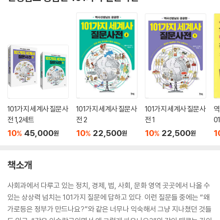
101가지 세계사 질문사
101가지 세계사 질문사
101가지 세계사 질문사
역
전 1,2세트
전 2
전 1
0
전
10
45,000
10
22,500
10
22,500
1
%
%
%
원
원
원
책소개
사회과에서 다루고 있는 정치, 경제, 법, 사회, 문화 영역 곳곳에서 나올 수
있는 상상력 넘치는 101가지 질문에 답하고 있다. 이런 질문들 중에는 “왜
가로등은 정부가 만드나요?”와 같은 너무나 익숙해서 그냥 지나쳤던 것들