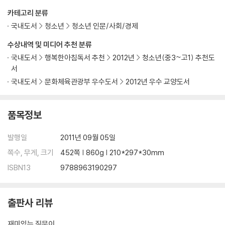
042 사회적 책임도 다하면서 돈도 잘 버는 기업은 없나요?
카테고리 분류
043 가난한 사람에게만 돈을 빌려주는 은행이 있다고요?
국내도서
청소년
청소년 인문/사회/경제
044 어떻게 모든 회사의 아이스크림값이 한꺼번에 오르죠?
045 펀드를 하면 돈을 많이 벌 수 있나요?
수상내역 및 미디어 추천 분류
046 창고에 먹을 것이 가득해도 굶어 죽는 사람이 있다고요?
국내도서
행복한아침독서 추천
2012년
청소년(중3~고1) 추천도
047 수돗물을 민영화하면 물맛이 더 좋아질까요?
서
048 더 좋은 진료를 받으려면 의료보험을 민영화해야 한다고요?
국내도서
문화체육관광부 우수도서
2012년 우수 교양도서
049 왜 가로등은 정부가 만드나요?
050 집 없는 사람들을 위한 집이 있다고요?
품목정보
051 지나친 복지도 병이 되나요?
052 중국은 사회주의 국가인가요?
발행일
2011년 09월 05일
053 환율은 은행에서 정하나요?
054 무역은 모두에게 이익을 주나요?
쪽수, 무게, 크기
452쪽 | 860g | 210*297*30mm
055 커피도 착할 수 있나요?
ISBN13
9788963190297
056 왜 바다 건너온 칠레산 포도가 영동포도보다 쌀까요?
057 친환경 농산물도 환경을 오염시킨다고요?
출판사 리뷰
part3 정치
재미있는 질문이
058 국가는 있는 게 좋을까요, 없는 게 좋을까요?