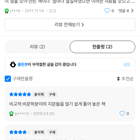
이 힘을 모아 만든 책이다. 얼마나 절실하였으면 이러한 자료를 모으고 글
시지탄(晩時之歎)이지만 무척 반가운 일이다.
을 썼을까. 짐작이 된다. 개념을, 현상을, 원인을 제대로 알지 못하는 학생
j***6
2011.11.14.
신고
0
댓글
4
박인호 (한국외대 부속 용인외고 일반사회과 교사)
들을 위해
리뷰 전체보기
리뷰
2
한줄평
2
클린봇
이 부적절한 글을 감지 중입니다.
설정
구매한줄평
추천순
종이책
구매
비교적 비문학분야의 지문들을 알기 쉽게 풀어 놓은 책
p****2
2019.03.20.
0
종이책
구매