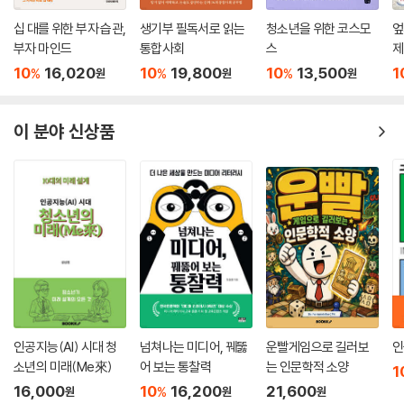
십 대를 위한 부자 습관,
생기부 필독서로 읽는
청소년을 위한 코스모
엎
부자 마인드
통합사회
스
제
10
16,020
10
19,800
10
13,500
1
%
%
%
원
원
원
이 분야 신상품
인공지능(AI) 시대 청
넘쳐나는 미디어, 꿰뚫
운빨게임으로 길러보
인
소년의 미래(Me來)
어 보는 통찰력
는 인문학적 소양
1
16,000
10
16,200
21,600
%
원
원
원