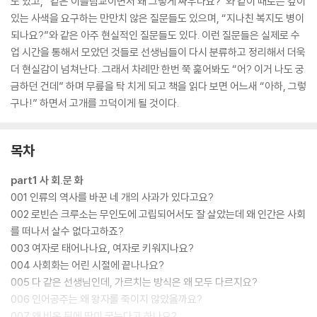
도 있고, “같은 이슬람교이면서 왜 그렇게 싸우나요?”와 같이 때로는 깊이
있는 사색을 요구하는 만만치 않은 질문들도 있으며, “지나친 복지도 병이
되나요?”와 같은 아주 현실적인 질문들도 있다. 이런 질문들은 실제로 수
업 시간을 통해서 모았던 것들로 선생님들이 다시 분류하고 정리해서 더욱
더 현실감이 넘쳐난다. 그래서 차례만 한번 쭉 훑어봐도 “어? 이거 나도 궁
금하던 건데” 하며 무릎을 탁 치게 되고 책을 읽다 보면 어느새 “아하, 그렇
구나!” 하면서 고개를 끄덕이게 될 것이다.
목차
part1 사 회.문 화
001 인류의 역사를 바꾼 네 개의 사과가 있다고요?
002 로빈슨 크루소는 무인도에 고립되어서도 잘 살았는데 왜 인간은 사회
를 떠나서 살수 없다고하죠?
003 여자로 태어나나요, 여자로 키워지나요?
004 사회화는 어린 시절에 끝나나요?
005 다 같은 선생님인데, 가르치는 방식은 왜 모두 다르지요?
006 인어공주는 왜 왕자를 죽이지 않았을까요?
007 왜 비온 뒤에 땅이 굳는다고 하나요?