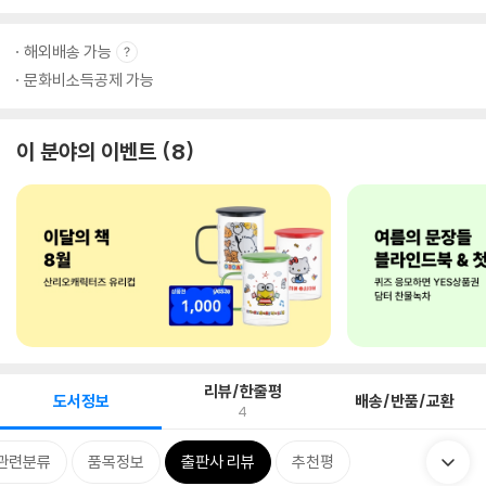
해외배송 가능
문화비소득공제 가능
이 분야의 이벤트
8
리뷰/한줄평
도서정보
배송/반품/교환
4
관련분류
품목정보
출판사 리뷰
추천평