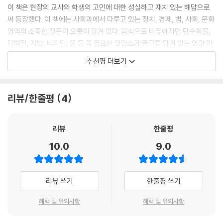
훑어봐도 “어? 이거 나도 궁금하던 건데” 하며 무릎을 탁 치게 되고 책을
077 대표자가 있는데 왜 내가 정치에 참여해야 하나요?
이 책은 현장의 교사와 학생의 고민에 대한 성실하고 재치 있는 해답으로
읽다 보면 어느새 “아하, 그렇구나!” 하면서 고개를 끄덕이게 됩니다.
078 우리도 법을 만드는 데 참여할 수 있나요?
써 등장했다. 이 책에는 사회과에서 다루고 있는 정치, 경제, 법, 사회, 문화
079 우리 지역 잘살자는데 님비현상이라고요?
영역의 소중한 질문이 오롯이 담겨 있다. 음식으로 비유하자면 탄수화물,
생활 속 사회 질문에 답하다
080 시민에게 불편을 주니까 노동자는 파업하지 말아야 하나요?
단백질, 지방, 비타민, 물 등 꼭 필요한 영양소가 골고루 담겨 있는 영양 만
〈전국사회교사모임> 선생님들은 사회 공부를 제대로 하면 우리 모두가 행
081 4.19는 혁명이고 5.18은 운동이라던데 혁명과 운동의 차이는 뭐죠?
점의 요리다. 또한 음식에서 빼놓을 수 없는 게 맛과 향기이듯이 이 책이 풍
추천평 더보기
복해지는 길을 찾을 수 있다고 믿고 있습니다. 그래서 이 책 속에 있는 질문
082 민주 정치가 발달하면 시위도 없어질까요?
기는 매력적인 향기와 맛은 차례만 훑어보아도 금세 알아차릴 수 있다.
들은 살펴보면 교과서 속에서만 나올 수 있는 질문이 아니라 교과서 속 지
083 통일이 되면 뭐가 좋아요?
“어? 이거 나도 궁금하던 건데!” 하며 반가운 마음으로 책을 뒤적이다 보
식이 적용되는 실제 사회 현상에 대한 주제들이 포함되어 있습니다.
084 북한 여성과 남한 남성이 결혼을 했다고??
면, 어느새 “아하, 그렇구나!” 하며 고개를 끄덕이게 될 것이다.
리뷰/한줄평
4
교과서를 넘나드는 이런 질문들을 따라가다 보면 독자들은 우리 사회의 실
085 평화적으로 통일할 수 있는 방법은 무엇인가요?
왜냐고? 이 책은 사회 수업 잘하기로 소문난 교사들이, 수업 시간에 학생
제 모습을 파악할 수 있는 힘을 기를 수 있고, 우리의 사회적 편견이 무엇인
들한테 맛나고 좋은 것만 골라 먹이기로 작정한 교사들이, 자신의 수업에
지도 쉽게 알 수 있습니다.
part4 법
서 거둔 성공과 실패의 정수를 치열한 고민과 토론 끝에 내놓은 책이기 때
리뷰
한줄평
086 모든 법은 어디에 근거를 두고 있나요?
문이다 .그래서 이 책은 사회 교과서를 보완하는 참고서에 머물지 않는다.
10.0
9.0
아이의 눈높이에 맞춘 명쾌한 답변
087 모든 권력은 국민한테서 나온다고요?
자랑할 만한 상식을 알려주는 것으로 만족하지 않는다. 이 책은 사회 교과
새로운 깨달음을 던져주는 질문도 중요하지만 더 중요한 것은 아이들의 눈
088 영국에는 왜 왕실이 있나요?
서에서 다루는 사실이나 개념이 진정한 가치를 발휘할 수 있도록 올바른
높이에 맞추어 어떻게 설명하느냐가 현장 선생님들의 고민입니다. 아이들
089 한 사람이 모든 권력을 가지면 어떻게 되나요?
방향을 제시하는 데까지 나아간다. 이 책에 담긴 101가지 질문과 답을 하나
리뷰 쓰기
한줄평 쓰기
의 인지능력과 발달 단계에 맞추어 아이들의 눈높이에 맞게 설명하는 일은
090 아빠에게도 육아 휴직이 필요한가요?
씩 읽다 보면, 어느덧 성숙한 민주 시민으로서의 자질에 성큼 다가가 있는
경험 많은 교사들에게도 쉽지 않은 일입니다. 그래서 필자들은 어려운 말
091 군대 안 가는 게 어째서 양심적 병역 거부예요?
자신을 발견하게 될 것이다.
혜택 및 유의사항
혜택 및 유의사항
은 최대한 풀어쓰고 정말 중요한 개념은 그 자리에서 보충 설명을 달기도
092 만 15세가 넘으면 노래방에서 아르바이트할 수 있나요?
설규주 (경인교육대학교 사회교육과 교수)
했으며, 답변의 끝에는 그래도 더 궁금한 것들을 담기 위해 보조 질문을 두
093 정의란 무엇인가요?