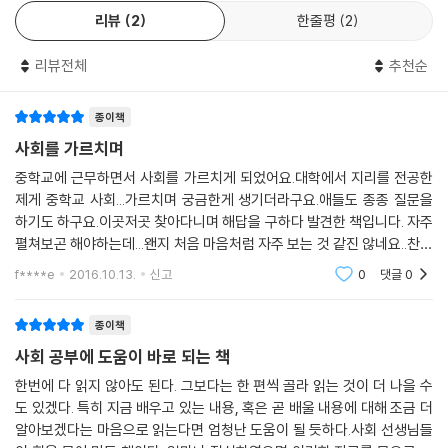
기도 했습니다.
094 법과 도덕은 어떻게 다른가요?
리뷰
2
한줄평
2
눈높이에 맞는 적절하고 속 시원한 설명
자녀들의 질문에 대하여 어떻게 대답해야 할지 몰라 당황해했던 부모님들,
095 나이가 어리다고 결혼을 못 하게 하는 건 차별 아닌가요?
아이들은 성장하면서 매우 빠른 속도로 인지 능력이 발달한다. 소리와 색
학생들의 눈높이에 맞춘 적절한 설명을 찾으려는 현장 교사들 모두에게 이
096 모든 재판은 다 세 번씩 하나요?
리뷰전체
추천순
깔을 구별하고, 크고 작은 것을 구별하는 유아기를 거쳐 초ㆍ중학교를 다
책은 하나의 길잡이가 될 것입니다.
097 헌법에 위배되는 법은 무효인가요? 그럼 학칙도 무효예요?
니면서 고차적인 수리 능력, 공간 지각 능력, 사물에 대한 관찰 및 분석 능
098 친구가 오토바이를 훔쳤는데 감옥에 가나요?
종이책
력 등이 형성된다. 가장 늦게 발달하는 것이 바로 사회에 대한 관심과 인식
099 피의자 권리를 알려주면 수사에 방해되지 않나요?
사회를 가르치며
능력이다.
100 사형은 정말 흉악 범죄를 줄일 수 있나요?
인식의 지평이 확장되는 시기의 질문은 수준이 다르다. 그래서 새로운 차
중학교에 근무하면서 사회를 가르치게 되었어요.대학에서 지리를 전공한
101 부모님의 재산은 나중에 모두 내가 가지나요?
제게 중학교 사회...가르치며 궁금한게 생기더라구요.애들도 종종 질문을
원의 호기심을 충족시켜 줄 수 있는 도우미의 역할이 절실히 필요한데, 중
하기도 하구요.이곳저곳 찾아다니며 해답을 구하다 발견한 책입니다. 자주
요한 것은 아이들의 눈높이에 맞게 어떻게 설명하느냐이다. 아이들의 인지
펼쳐보곤 해야하는데...왠지 처음 마음처럼 자주 보는 것 같진 않네요..찬찬
능력과 발달 단계에 맞게 그들의 눈높이로 쉽게 설명하는 일은 생각보다
히 종종 살펴보며 머릿속 빈 곳을 채워봐야겠어요~~
쉽지 않다. 경험 많은 현직 교사들조차 만만치 않은 일이다. 이번에 사회 교
f****e
2016.10.13.
신고
0
댓글
0
사들이 머리를 맞대고 출간한 『사회 선생님도 궁금한 101가지 사회질문사
전』은 이런 문제에 대한 속 시원한 길잡이가 될 것이다. 정치, 경제, 사회,
종이책
문화, 법 등 폭넓은 영역을 다루고 있으면서 시사적인 내용을 사례로 들어
사회 공부에 도움이 바로 되는 책
적절히 활용한 것이 눈에 띈다. 호기심의 지평이 사회 영역으로 확장되어
한번에 다 읽지 않아도 된다. 그보다는 한 편씩 골라 읽는 것이 더 나을 수
가는 학생들, 자녀들의 질문에 어떻게 대답해야 할지 몰라 당황스러운 경
도 있겠다. 특히 지금 배우고 있는 내용, 혹은 곧 배울 내용에 대해 조금 더
험을 했던 부모님들, 학생들의 눈높이에 맞는 적절한 설명을 찾고자 고민
알아보겠다는 마음으로 읽는다면 엄청난 도움이 될 듯하다.사회 선생님들
했던 현장의 교사들 모두에게 훌륭한 지침서가 될 만한 책이 나온 것은 만