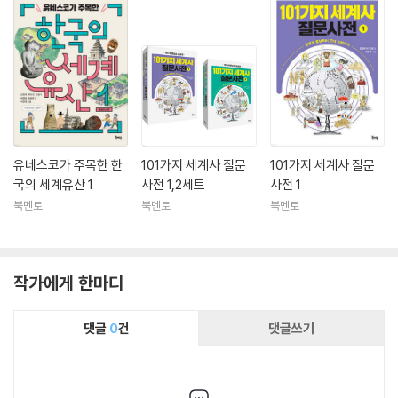
유네스코가 주목한 한
101가지 세계사 질문
101가지 세계사 질문
국의 세계유산 1
사전 1,2세트
사전 1
북멘토
북멘토
북멘토
작가에게 한마디
댓글
0
건
댓글쓰기