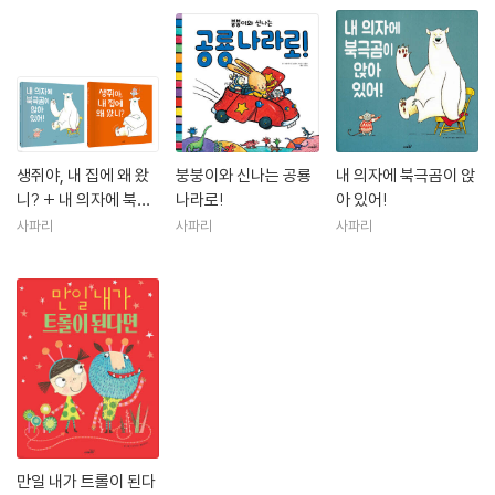
생쥐야, 내 집에 왜 왔
붕붕이와 신나는 공룡
내 의자에 북극곰이 앉
니? + 내 의자에 북극
나라로!
아 있어!
곰이 앉아 있어!
사파리
사파리
사파리
만일 내가 트롤이 된다