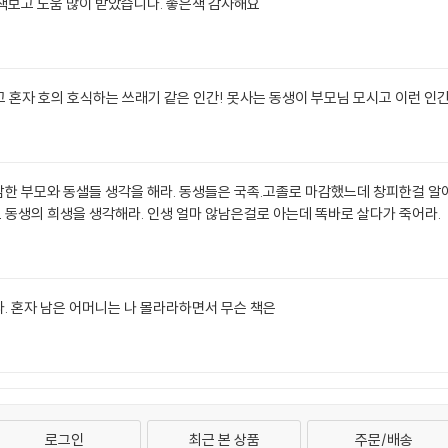
책보고 도움 많이 받았습니다. 좋은책 감사해요
고 혼자 호의 호식하는 쓰래기 같은 인간! 못사는 동생이 부모님 모시고 이런 인
한 부모와 동샐들 생각을 해라. 동생들은 국족.고졸로 마감했느데 창피한걸 알아
동생의 희생을 생각해라. 인생 얼마 않남은걸로 아는데 똑바로 살다가 죽어라.
. 혼자 남은 어머니는 나 몰라라하면서 무슨 책은
로그인
최근 본 상품
주문/배송