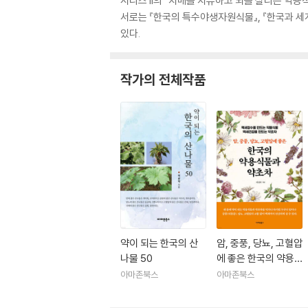
시리즈 II의 『치매를 치유하고 뇌를 살리는 약용식
서로는 『한국의 특수야생자원식물』, 『한국과 세계
있다.
작가의 전체작품
약이 되는 한국의 산
암, 중풍, 당뇨, 고혈압
나물 50
에 좋은 한국의 약용
식물과 약초차
아마존북스
아마존북스