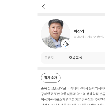
이상각
국내작가
가정/건강/취미 저자
이상각
국내작가
가정/건강/취미
출생지
충북 음성
작가 소개
충북 음성출신으로 고려대학교에서 농학박사학위를 받았
구하였고 또한 약용식물과 약초의 생태학적 분
야생자원식물소재연구회 자문위원장과 국립한경대학