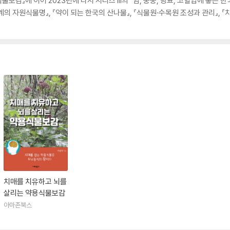
물보감』에 이어 2023년에 다시 시리즈 III의 『암, 중풍, 당뇨, 고혈압에 좋은
의 자원식물명』, 『약이 되는 한국의 산나물』, 『식물원·수목원 조성과 관리』,
치매를 치유하고 뇌를
살리는 약용식물보감
아마존북스