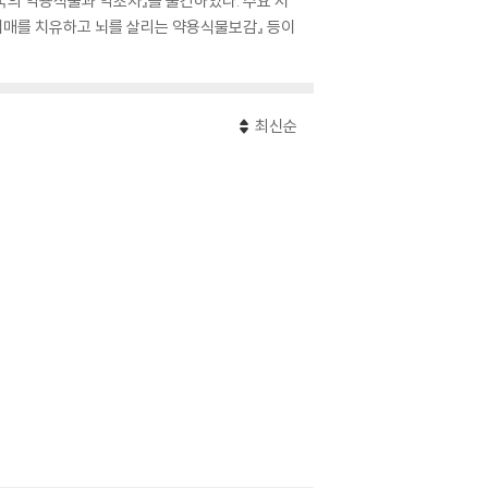
 한국의 약용식물과 약초차』를 출간하였다. 주요 저
 『치매를 치유하고 뇌를 살리는 약용식물보감』 등이
최신순