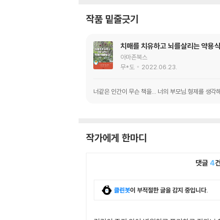
작품 밑줄긋기
치매를 치유하고 뇌를살리는 약용
아마존북스
무*도
2022.06.23.
너같은 인간이 무슨 책을... 너의 부모님.형제를 생각
작가에게 한마디
댓글
4
클린봇
이 부적절한 글을 감지 중입니다.