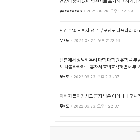
건강이 좋지 않아 병원치료 포기하고 작가님 
y*******6
2025.08.28. 오후 1:44:38
인간 말종 - 혼자 남은 부모님도 나몰라라 하
무*도
2024.07.24. 오후 2:22:16
빈촌에서 장남키우려 대학.대학원.유학을 부담
도 나롤라라하고 혼자서 호의호식하면서 부모 
무*도
2022.06.23. 오후 2:31:37
아버지 돌아가시고 혼자 남은 어머니나 모셔라
무*도
2022.06.23. 오후 1:22:37