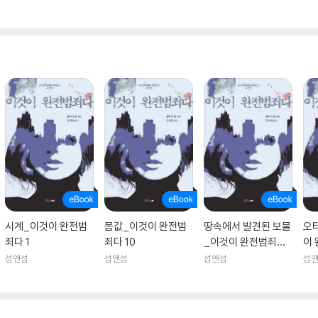
시계_이것이 완전범
몸값_이것이 완전범
땅속에서 발견된 보물
오
죄다 1
죄다 10
_이것이 완전범죄다
이 
6
섬앤섬
섬앤섬
섬앤섬
섬