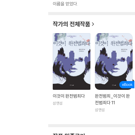
이름을 얻었다.
작가의 전체작품
이것이 완전범죄다
완전범죄_이것이 완
전범죄다 11
섬앤섬
섬앤섬