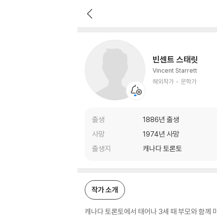
빈센트 스태릿
해외작가
문학가
빈센트 스태릿
Vincent Starrett
해외작가
문학가
출생
1886년 출생
사망
1974년 사망
출생지
캐나다 토론토
작가 소개
캐나다 토론토에서 태어나 3세 때 부모와 함께