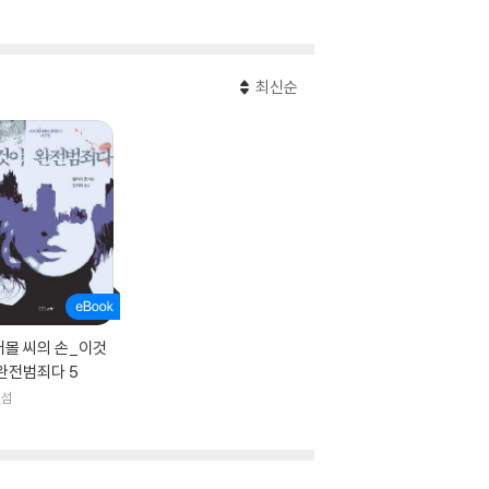
최신순
터몰 씨의 손_이것
완전범죄다 5
앤섬