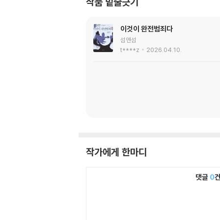
작품 밑줄긋기
이것이 완전범죄다
섬앤섬
t****z
2026.04.10.
작가에게 한마디
댓글
0