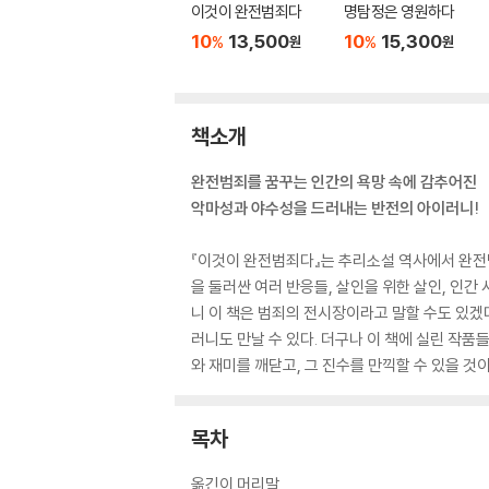
이것이 완전범죄다
명탐정은 영원하다
10
13,500
10
15,300
%
%
원
원
책소개
완전범죄를 꿈꾸는 인간의 욕망 속에 감추어진
악마성과 야수성을 드러내는 반전의 아이러니!
『이것이 완전범죄다』는 추리소설 역사에서 완전범
을 둘러싼 여러 반응들, 살인을 위한 살인, 인간
니 이 책은 범죄의 전시장이라고 말할 수도 있겠
러니도 만날 수 있다. 더구나 이 책에 실린 작
와 재미를 깨닫고, 그 진수를 만끽할 수 있을 것이
목차
옮긴이 머리말