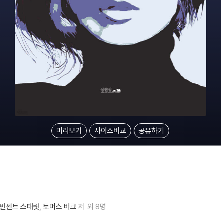
미리보기
사이즈비교
공유하기
빈센트 스태릿
토머스 버크
저
외 8명