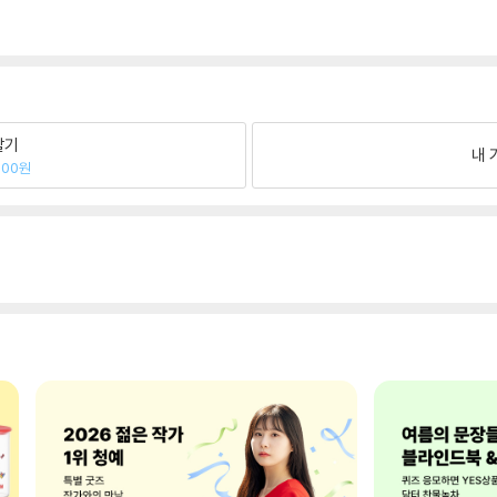
팔기
내 
700원