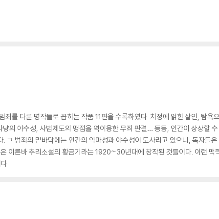
죄를 다룬 명작들로 꼽히는 작품 11편을 수록하였다. 치정에 얽힌 살인, 탐욕으
 사냥의 야수성, 사법제도의 맹점을 역이용한 무죄 판결… 등등, 인간이 상상할 수
다. 그 범죄의 밑바닥에는 인간의 악마성과 야수성이 도사리고 있으니, 독자들은
품들은 이른바 추리소설의 황금기라는 1920~30년대에 창작된 것들이다. 이런 
다.