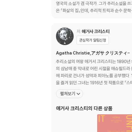
영국의 소설가 겸 극작가. 그가 추리소설을 쓰
몸값 / 펄 S. 벅 _ 323
은 『화살의 집』인데, 추리적 트릭과 순수 문
완전범죄 / 벤 레이 레드먼 _ 345
저
애거사 크리스티
관심작가 알림신청
Agatha Christie,アガサ クリスティ-
추리소설의 여왕 애거서 크리스티는 1890년 
의 삼남매 중 막내로 어린 시절을 애슈필드라
에 파리로 건너가 성악과 피아노를 공부했다. 
을 즐겨 읽던 그녀는 1916년 첫 작품으로 
펼쳐보기
애거사 크리스티
의 다른 상품