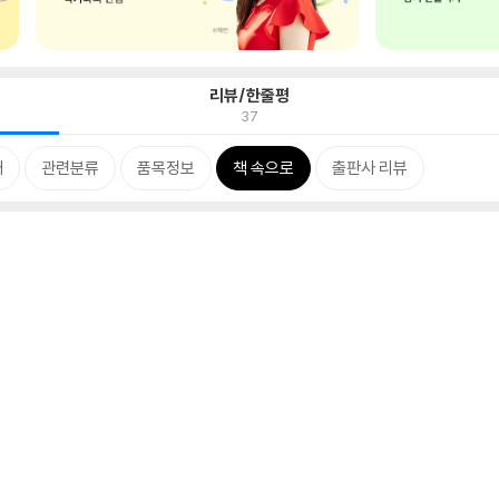
리뷰/한줄평
37
개
관련분류
품목정보
책 속으로
출판사 리뷰