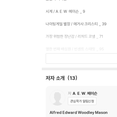
시계 / A. E. W. 메이슨 _ 9
나이팅게일 별장 / 애거사 크리스티 _ 39
가장 위험한 장난감 / 리처드 코넬 _ 71
열한 번째 배심원 / 빈센트 스태릿 _ 95
오터몰 씨의 손 / 토머스 버크 _ 155
땅속에서 발견된 보물 / F. 테니슨 제시 _ 191
저자 소개
13
의혹 / 도로시 L. 세이어스 _ 227
저
A. E. W. 메이슨
은가면 / 휴. S. 월폴 _ 249
관심작가 알림신청
두 개의 양념병 / 로드 던세이니 _ 285
Alfred Edward Woodley Mason