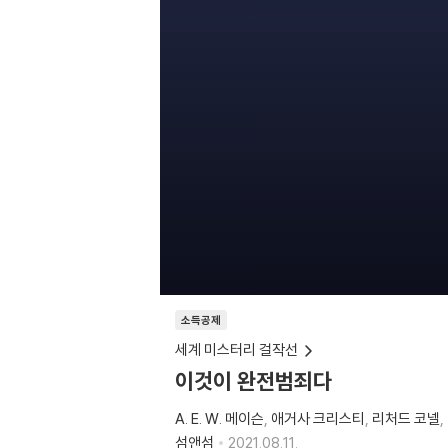
소득공제
세계 미스터리 걸작선
이것이 완전범죄다
A. E. W. 메이슨
애거사 크리스티
리처드 코넬
섬앤섬
2021.08.11.