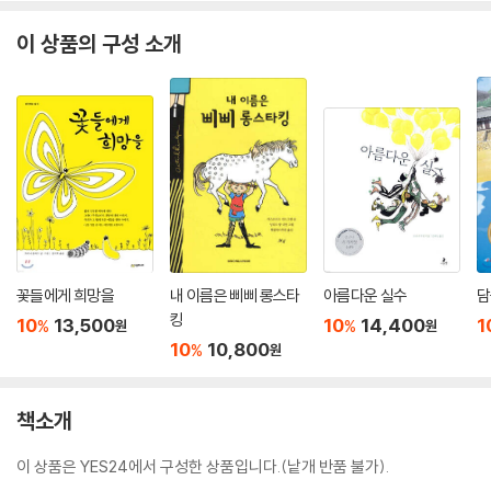
이 상품의 구성 소개
꽃들에게 희망을
내 이름은 삐삐 롱스타
아름다운 실수
담
킹
10
13,500
10
14,400
1
%
%
원
원
10
10,800
%
원
책소개
이 상품은 YES24에서 구성한 상품입니다.(낱개 반품 불가).