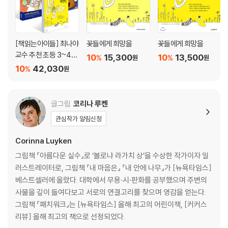
_심사위원: 김경연(아동문학 평론가), 황선미(동화작가), 유은실(동화작
가)
2019년 제25회 황금도깨비상 수상작, 김정민의 장편동화 『담을 넘은 아
[책읽는아이들] 최나야
꽃들에게 희망을
꽃들에게 희망을
이』가 비룡소에서 출간되었다. 흉년이 깃든 조선시대, 우연히 줍게 된 책을
교수 추천 초등 3~4학
10
15,300
10
13,500
%
%
원
원
통해 언문을 깨우치고 차별과 관습의 벽을 뛰어넘고자 하는 여자아이 ‘푸
년 세트
10
42,030
%
원
실’의 이야기를 담은 창작 동화로 심사위원으로부터 “높은 완성도와 감동
을 이끌어낸 작품”이라는 평을 받았다.
글그림
코리나 루켄
이제는 더 이상 편 가르지 않기를, 차별 받지 않기를, 고통 받지 않기를 바
관심작가 알림신청
라며 글을 썼습니다.
Corinna Luyken
[도서] 거짓말주의보 (제2회 한솔수북 선생님 동화 공모전 대상 수상작 )
그림책 『아름다운 실수』로 ‘볼로냐 라가치 상’을 수상한 작가이자 일
제2회 한솔수북 선생님동화공모전 대상 수상작
러스트레이터로, 그림책 『내 마음은』 『내 안에 나무』가 [뉴욕타임스]
베스트셀러에 올랐다. 대학에서 무용·시·판화를 공부했으며 주변의
우우웅! 핸드폰이 다시 울렸다.
사물을 깊이 들여다보고 서로의 연결고리를 찾으며 영감을 얻는다.
‘있을 수 없는 일이었다. 하지만 이상했다.
그림책 『패치워크』는 [뉴욕타임스] 올해 최고의 어린이책, [커커스
꼭 내가 거짓말을 할 때마다 알람이 울리는 것 같았다.’
리뷰] 올해 최고의 책으로 선정되었다.