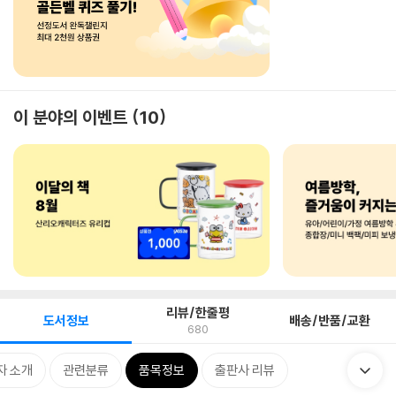
이 분야의 이벤트
10
리뷰/한줄평
도서정보
배송/반품/교환
680
자 소개
관련분류
품목정보
출판사 리뷰