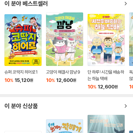
이 분야 베스트셀러
슈퍼 코딱지 히어로 1
고양이 해결사 깜냥 9
단 하루! 시간을 배송하
독
는 하늘 택배
않
10
15,120
10
12,600
%
%
원
원
10
12,600
1
%
원
이 분야 신상품