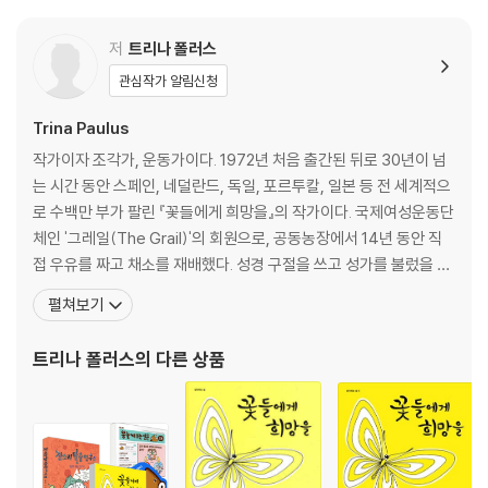
을 바라보는 방식을 끊임없이 개선시켜 나아갈 수 있다는 사실을 다시금
11. 아기를 살려 주세요
확인해 줍니다.
12. 담 밖으로 한 걸음
저
트리나 폴러스
“그림을 보고도 이 책을 집어 들지 않는다면, 그건 중대한 실수다.” -키커
작가의 말
관심작가 알림신청
스 리뷰
“창조적인 아이들(그리고 어른들)이 배워야 할, 무언가를 때때로 엉망으
『거짓말주의보』
Trina Paulus
로 만드는 것의 중요성에 관한 책이다.
새로 온 아이
작가이자 조각가, 운동가이다. 1972년 처음 출간된 뒤로 30년이 넘
내 동생 유준이
는 시간 동안 스페인, 네덜란드, 독일, 포르투칼, 일본 등 전 세계적으
[도서] 담을 넘은 아이 : 제25회 황금도깨비상 수상작 (2019년 제25회
거짓말은 아니야
로 수백만 부가 팔린 『꽃들에게 희망을』의 작가이다. 국제여성운동단
황금도깨비상 수상작)
거짓말주의보
체인 '그레일(The Grail)'의 회원으로, 공동농장에서 14년 동안 직
2019 제25회 황금도깨비상 수상작
최악의 거짓말
접 우유를 짜고 채소를 재배했다. 성경 구절을 쓰고 성가를 불렀을 뿐
왜 나만 미안해야 하는데
만 아니라, 조각가인 만큼 자신의 조각품을 판매해 그 수익금을 공동
펼쳐보기
문이 막히면 담을 넘으면 되지 않습니까?
소원 내기
체 생활을 유지하는 데 쓰기도 했다. 그레일에서 하는 국제적인 활동
차별과 관습을 뛰어넘어 힘차게 나아가는 여군자, 푸실!
에도 적극적으로 참여해 이집트의 아흐밈에 여성 자수협동조합을 설
트리나 폴러스
의 다른 상품
『달라질 거야』
립하는 일을 도왔고, 그외에도 뉴
이야기의 완성도가 높고 감동을 이끌어낸 작품이다.
인물의 이름에서부터 남다른 이야기꾼의 자질이 엿보인다.
등장인물의 개성이 뚜렷하고
무엇보다 묘사를 통한 정황 전개가 돋보여 높은 지지를 얻어냈다.