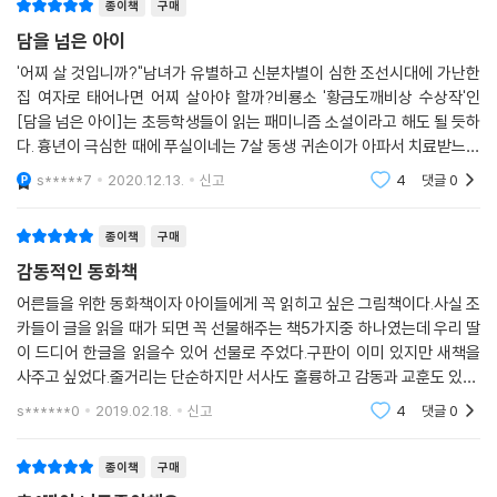
종이책
구매
담을 넘은 아이
'어찌 살 것입니까?"남녀가 유별하고 신분차별이 심한 조선시대에 가난한
집 여자로 태어나면 어찌 살아야 할까?비룡소 '황금도깨비상 수상작'인
[담을 넘은 아이]는 초등학생들이 읽는 패미니즘 소설이라고 해도 될 듯하
다. 흉년이 극심한 때에 푸실이네는 7살 동생 귀손이가 아파서 치료받느라
엄마가 대가집에 젖먹이 유모로 들어가기로 하고 치료비를 받았다. 다행히
s*****7
2020.12.13.
신고
4
댓글
0
귀손이는 다 나
종이책
구매
감동적인 동화책
어른들을 위한 동화책이자 아이들에게 꼭 읽히고 싶은 그림책이다.사실 조
카들이 글을 읽을 때가 되면 꼭 선물해주는 책5가지중 하나였는데 우리 딸
이 드디어 한글을 읽을수 있어 선물로 주었다.구판이 이미 있지만 새책을
사주고 싶었다.줄거리는 단순하지만 서사도 훌륭하고 감동과 교훈도 있다.
먹이사슬같은 삶을 사는 우리네 인생에 꼭 필요한 휴식처같은 책이 아닐
s******0
2019.02.18.
신고
4
댓글
0
까?
종이책
구매