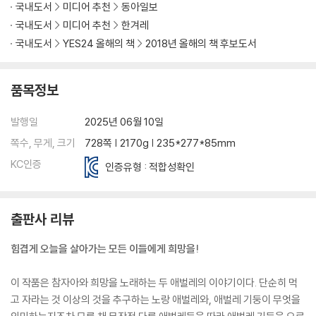
국내도서
미디어 추천
동아일보
국내도서
미디어 추천
한겨레
국내도서
YES24 올해의 책
2018년 올해의 책 후보도서
품목정보
발행일
2025년 06월 10일
쪽수, 무게, 크기
728쪽 | 2170g | 235*277*85mm
KC인증
인증유형 : 적합성확인
출판사 리뷰
힘겹게 오늘을 살아가는 모든 이들에게 희망을!
이 작품은 참자아와 희망을 노래하는 두 애벌레의 이야기이다. 단순히 먹
고 자라는 것 이상의 것을 추구하는 노랑 애벌레와, 애벌레 기둥이 무엇을