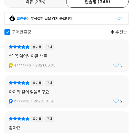
리뷰
335
한줄평
345
클린봇
이 부적절한 글을 감지 중입니다.
설정
구매한줄평
추천순
종이책
구매
^^ 꼭 읽어봐야할 책들
s******3
2021.06.03.
3
종이책
구매
아이와 같이 읽을려구요
b*****2
2022.10.18.
2
종이책
구매
좋아요