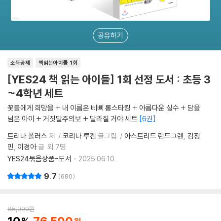
공유하기
소득공제
책읽는아이들 1회
[YES24 책 읽는 아이들] 1회 선정 도서 : 초등 3
~4학년 세트
꽃들에게 희망을 + 내 이름은 삐삐 롱스타킹 + 아름다운 실수 + 담을
넘은 아이 + 거짓말주의보 + 달라질 거야 세트
6권
트리나 폴러스
저
코리나 루켄
글그림
아스트리드 린드그렌
김정
민
이경아
글
외 7명
YES24묶음상품-도서
2025.06.10.
9.7
680
85,000
원