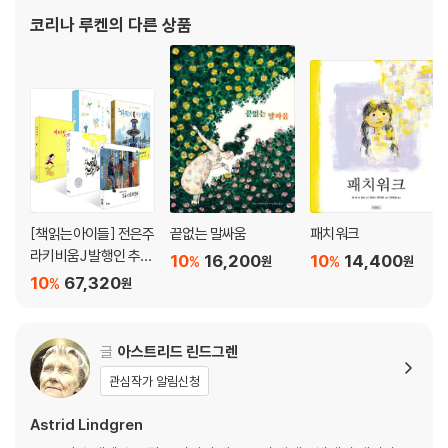
숨기고 싶은 마음의 벽을 넘어, 흔들리는 감정들을 지나
코리나 루켄
의 다른 상품
자신의 길을 찾아가는 열한 살 유리의 이야기
유리가 다니던 수영장에 지원이 오게 된다. 같은 수업을 듣게 된 유리와 지
원. 친구를 사귀는 게 조심스러운 유리지만, 활달하고 적극적인 지원에게
자기도 모르게 마음이 간다. 어느 날, 장난꾸러기 남동생 때문에 속상하다
고 털어놓는 지원이 유리에게도 남동생이 있는 걸 알고 꼬치꼬치 묻는다.
유리는 얼떨결에 거짓말을 하고 만다. 동생 유준이에게 장애가 있다는 걸
들키고 싶지 않았기 때문이다.
[책읽는아이들] 전은주
끝없는 말싸움
패치워크
유리는 요즘 들어 마음속에 불쑥불쑥 가시가 돋아났다. 늘 가족들의 관심
라키비움J 발행인 추천
10
16,200
10
14,400
%
%
원
원
은 유준이를 향했다. 그래도 유리는 한 번도 서운하지 않았다. 누구보다 동
초등 3~4학년 세트
10
67,320
%
원
생을 사랑하고 아끼니까.
[도서] 달라질 거야
글
아스트리드 린드그렌
『달라질 거야』는 아름다운 바닷가 마을에서 일어난 이야기를 고양이 시선
관심작가 알림신청
으로 담고 있는 그림책이에요. 아름다운 경치를 지닌 아주 행복한 바닷가
마을이 있었어요. 그런데 언제부터인가 마을의 경치를 보기 위해 많은 관
Astrid Lindgren
광객이 몰려들기 시작했지요. 마을 사람들은 여행객들이 좀 더 편하게 마