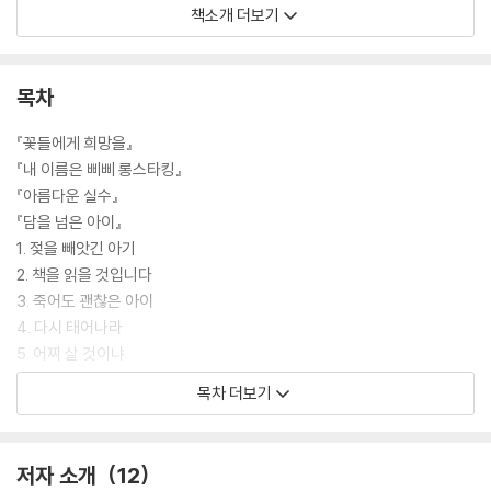
삐삐가 우리나라에 처음 소개된 때는 1996년이다. 시공주니어 출판사에
책소개 더보기
서 정식으로 판권을 계약해 ‘네버랜드 story books’ 시리즈로 처음 선보
였다. 세계 걸작들을 엄선해 제대로 번역해 만든 양장본 시리즈로, 2000
년에 문고로 개정판이 출간되었다. 쇄를 거듭하며 큰 사랑을 받은 『내 이름
목차
은 삐삐 롱스타킹』은 지금까지 97쇄를 기록했다. 2017년, ‘린드그렌 탄생
110주년’을 맞아 다시 새롭게 개정판이 출간된다.
『꽃들에게 희망을』
『내 이름은 삐삐 롱스타킹』
[도서] 아름다운 실수
『아름다운 실수』
실수를 통해 성장하는 우리 모두를 위한 그림책!
『담을 넘은 아이』
캔버스에 찍은 작은 얼룩 한 점이
1. 젖을 빼앗긴 아기
자그만 실수로 남을 수도 있고
2. 책을 읽을 것입니다
위대한 생각의 씨앗이 될 수도 있어요.
3. 죽어도 괜찮은 아이
놀라운 상상력과 짜릿한 반전을 통해
4. 다시 태어나라
실수는 실패가 아니라
5. 어찌 살 것이냐
또 다른 시작임을 전하는 희망과 위로의 메시지입니다.
6. 젖을 주세요
목차 더보기
7. 타 버린 마음
이 그림책은 경쾌한 글과 놀랄 만큼 아름다운 그림을 통해서 자그만 실수
8. 담을 넘는 아이
가 어떻게 최고의 영감을 불러일으키는 씨앗이 될 수 있는지를 보여 줍니
9. 울음소리의 정체
저자 소개
12
다. 창의성과 탐구심, 그리고 도전 정신만 있다면, 우리가 세상과 자기 자신
10. 간절한 이름