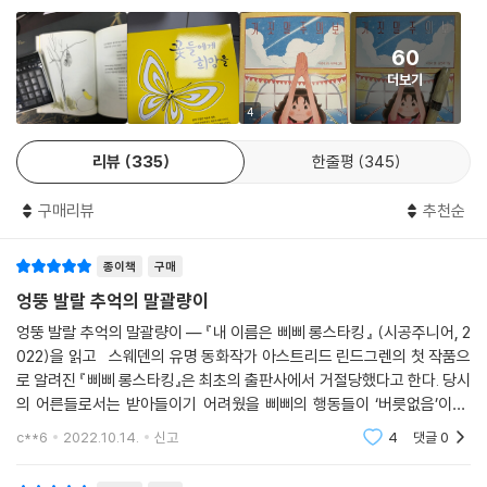
60
더보기
4
리뷰
335
한줄평
345
구매리뷰
추천순
종이책
구매
엉뚱 발랄 추억의 말괄량이
엉뚱 발랄 추억의 말괄량이 ― 『내 이름은 삐삐 롱스타킹』 (시공주니어, 2
022)을 읽고 스웨덴의 유명 동화작가 아스트리드 린드그렌의 첫 작품으
로 알려진 『삐삐 롱스타킹』은 최초의 출판사에서 거절당했다고 한다. 당시
의 어른들로서는 받아들이기 어려웠을 삐삐의 행동들이 ‘버릇없음’이며,
다른 어린이들까지 망가뜨릴 수 있다는 ‘우려’를 낳았기 때문이라고 한다.
c**6
2022.10.14.
신고
4
댓글
0
아스