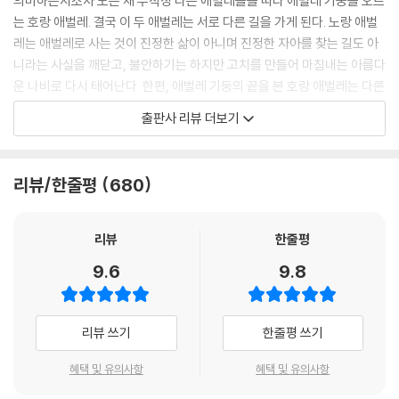
의미하는지조차 모른 채 무작정 다른 애벌레들을 따라 애벌레 기둥을 오르
는 호랑 애벌레. 결국 이 두 애벌레는 서로 다른 길을 가게 된다. 노랑 애벌
레는 애벌레로 사는 것이 진정한 삶이 아니며 진정한 자아를 찾는 길도 아
니라는 사실을 깨닫고, 불안하기는 하지만 고치를 만들어 마침내는 아름다
운 나비로 다시 태어난다. 한편, 애벌레 기둥의 끝을 본 호랑 애벌레는 다른
애벌레를 무참히 짓밟으며 올라온 이곳이 아무것도 아니었음을 알고 망연
출판사 리뷰 더보기
자실하지만 노랑 나비의 도움으로 고치를 만들고 나비가 된다. 이 두 애벌
레가 나비가 되는 과정은 자신의 참모습과 자아를 찾아 떠나는 많은 이들
에게는 꿈과 위로와 응원을, 절망의 끝에 서 있는 많은 이들에게는 다시 시
리뷰/한줄평
680
작할 수 있는 용기와 희망을 준다.
리뷰
한줄평
9.6
9.8
리뷰 쓰기
한줄평 쓰기
혜택 및 유의사항
혜택 및 유의사항