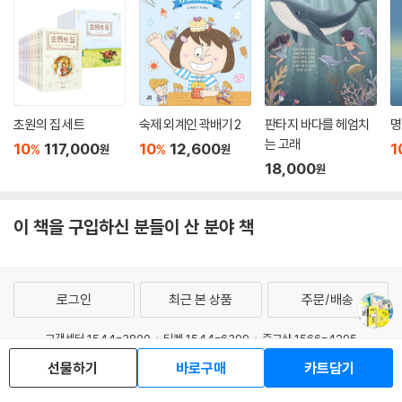
초원의 집 세트
숙제 외계인 곽배기 2
판타지 바다를 헤엄치
명
는 고래
10
117,000
10
12,600
1
%
%
원
원
18,000
원
이 책을 구입하신 분들이 산 분야 책
로그인
최근 본 상품
주문/배송
고객센터 1544-3800
티켓 1544-6399
중고샵 1566-4295
eBook 1:1문의/채팅상담
선물하기
바로구매
카트담기
예스이십사(주) 사업자 정보