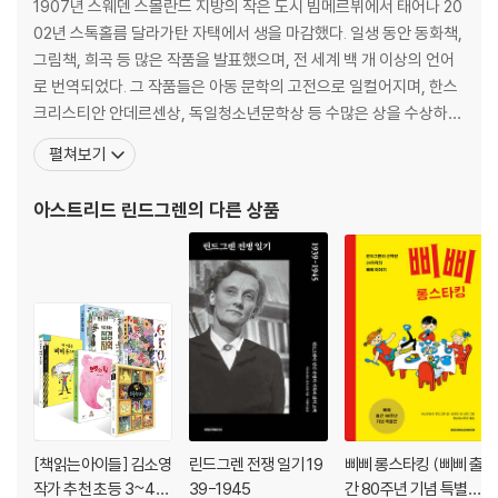
1907년 스웨덴 스몰란드 지방의 작은 도시 빔메르뷔에서 태어나 20
을의 경치를 즐길 수 있도록 바닷가 주변에 편의 시설을 만들었어요. 그 바
02년 스톡홀름 달라가탄 자택에서 생을 마감했다. 일생 동안 동화책,
람에 모래 언덕과 풀과 나무가 사라지게 되었지요. 마을은 여행하기 좋은
그림책, 희곡 등 많은 작품을 발표했으며, 전 세계 백 개 이상의 언어
곳으로 선정되었지만, 시간이 갈수록 고양이가 좋아하던 깨끗한 물과 비밀
로 번역되었다. 그 작품들은 아동 문학의 고전으로 일컬어지며, 한스
장소들이 사라졌어요. 결국 마을 사람들은 마을이 병들고 있다는 것을 알
크리스티안 안데르센상, 독일청소년문학상 등 수많은 상을 수상하
아채고, 이를 해결하기 위해 힘을 모으기로 결심했어요.
고, 영화와 텔레비전 드라마로 제작되어 세계 여러 나라에서 방영되
펼쳐보기
었다. 『소년 탐정 칼레』, 『에밀은 사고뭉치』, 『나, 이사 갈 거야』, 『떠
들썩한 마을의 아이들』, 『내 이름은 삐삐 롱스타킹』 등 수많은 작품에
아스트리드 린드그렌
의 다른 상품
서 린드그렌은 어린이가 원하는 것이
[책읽는아이들] 김소영
린드그렌 전쟁 일기 19
삐삐 롱스타킹 (삐삐 출
작가 추천 초등 3~4학
39-1945
간 80주년 기념 특별