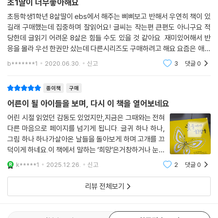
초1딸이 너무좋아해요
초등학생1학년 8살딸이 ebs에서 해주는 삐삐보고 반해서 우연히 책이 있
길래 구매했는데 집중하며 잘읽어요! 글씨는 작는편 큰편도 아니구요 적
당한데 글읽기 어려운 8살은 힘들 수도 있을 것 같아요 .재미있어해서 반
응을 몰라 우선 한권만 샀는데 다른시리즈도 구매하려고 해요 요즘은 애들
만화책도 많고 책도많지만 예전 제가태어나기도전 이런귀한책읽는거보니
b*******1
2020.06.30.
신고
3
댓글
0
기특하네
종이책
구매
어른이 될 아이들을 보며, 다시 이 책을 열어보네요
어린 시절 읽었던 감동도 있었지만,지금은 그때와는 전혀
다른 마음으로 페이지를 넘기게 됩니다. 글귀 하나 하나,
그림 하나 하나가살아온 날들을 돌아보게 하며 고개를 끄
덕이게 하네요.이 책에서 말하는 ‘희망’은거창하거나 눈부
신 미래가 아니라,지금 이 자리에서도 다시 살아갈 수 있
k*****1
2025.12.26.
신고
2
댓글
0
게 하는조용하지만 단단한 마음이라는 생각이 듭니다.
리뷰 전체보기