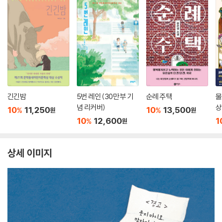
긴긴밤
5번 레인 (30만 부 기
순례 주택
물
념 리커버)
상
10
11,250
10
13,500
%
%
원
원
10
12,600
1
%
원
상세 이미지