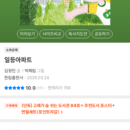
미리보기
사이즈비교
독서지도안
공유하기
소득공제
일등아파트
김정민
글
박혜림
그림
한림출판사
2026.03.24.
10.0
판매지수
156
11
[단독] 고래가 숨 쉬는 도서관 84호+ 추천도서 포스터+
구매혜택
연필세트(포인트차감)