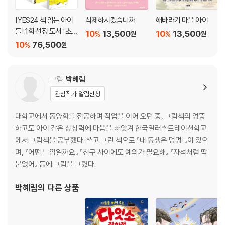
[YES24 책 읽는 아이
삭제하시겠습니까
해바라기 마을 아이
들] 1회 선정 도서 : 초
10
13,500
10
13,500
%
%
원
원
등 3~4학년 세트
10
76,500
%
원
그림
박혜림
관심작가 알림신청
대학교에서 동양화를 전공하며 작업을 이어 오던 중, 그림책의 엉뚱
하고도 아이 같은 상상력에 마음을 빼앗겨 한국일러스트레이션학교
에서 그림책을 공부했다. 쓰고 그린 책으로 『내 동생은 멍멍!』이 있으
며, 『어떤 느낌일까요』 『친구 사이에도 예의가 필요해』 『자석처럼 딱
붙었어』 등에 그림을 그렸다.
박혜림
의 다른 상품