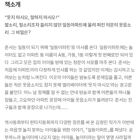
책소개
“웃지 마시오, 말하지 마시오!”
발소리, 말소리조차 들리지 않던 일등아파트에 울려 퍼진 의문의 웃음소
리. 그 비밀은?
준서는 일등이 되기 위해 ‘일등아파트’로 이사를 온다. 일등아파트에는 놀
이터도 없고 아파트 동 이름이 A동, 가동, 1동 이렇게 첫 번째로만 되어 있
다. 그리고 모든 집의 아이들 방에 있는 창문이 서로를 마주 본다. 준서는
처음에 아파트끼리 다정하게 인사를 하는 것 같았지만 이제는 감시하고 노
려보는 눈처럼 느껴진다. 이곳의 아이들은 밤늦도록 문제집을 풀고, 어른
들은 작은 웃음소리도 참지 못해 엘리베이터에 ‘웃지 마시오’라는 경고문
을 붙인다. 어느 날 정체를 알 수 없는 안내 방송과 함께 어른들이 하나둘
잠들고, 고요하던 아파트 광장에 아이들 웃음소리가 들려온다. 준서는 친
구들과 함께 광장으로 나가는데…….
역사동화부터 판타지동화까지 다양한 장르를 써 온 김정민 작가가 이번에
는 마음껏 놀지 못하는 아이들을 위한 이야기, 『일등아파트』를 펴냈다. 공
부하느라 놀이터에 나오지 않는 아이들, 놀이터라는 말이 영영 사라질까