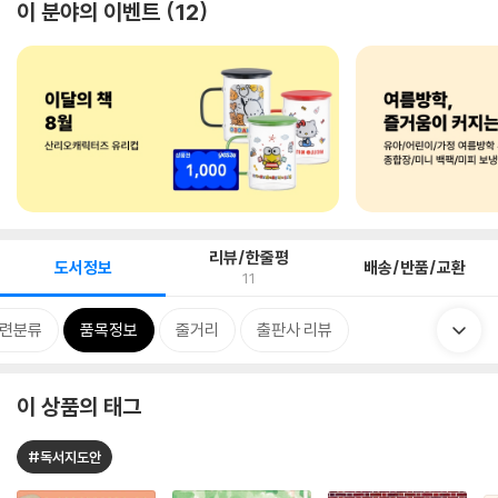
이 분야의 이벤트
12
리뷰/한줄평
도서정보
배송/반품/교환
11
련분류
품목정보
줄거리
출판사 리뷰
이 상품의 태그
#독서지도안