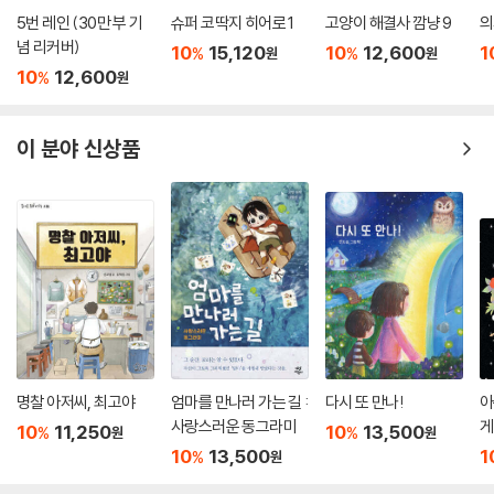
5번 레인 (30만 부 기
슈퍼 코딱지 히어로 1
고양이 해결사 깜냥 9
의
념 리커버)
10
15,120
10
12,600
1
%
%
원
원
10
12,600
%
원
이 분야 신상품
명찰 아저씨, 최고야
엄마를 만나러 가는 길 :
다시 또 만나!
아
사랑스러운 동그라미
게
10
11,250
10
13,500
%
%
원
원
10
13,500
1
%
원