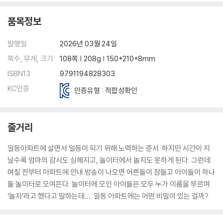
품목정보
발행일
2026년 03월 24일
쪽수, 무게, 크기
108쪽 | 208g | 150*210*8mm
ISBN13
9791194828303
KC인증
인증유형 : 적합성확인
줄거리
일등아파트에 살면서 일등이 되기 위해 노력하는 준서. 하지만 시간이 지
날수록 엄마의 감시도 심해지고, 놀이터에서 놀지도 못하게 된다. 그런데
며칠 전부터 아파트에 안내 방송이 나오면 어른들이 잠들고 아이들이 하나
둘 놀이터로 모여든다. 놀이터에 모인 아이들은 모두 누가 이름을 부르며
‘놀자’라고 했다고 말하는데…. 일등 아파트에는 어떤 비밀이 있는 걸까?