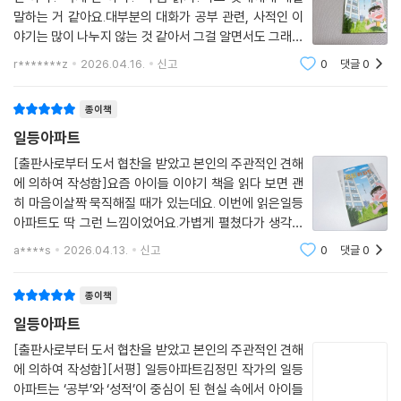
말하는 거 같아요.대부분의 대화가 공부 관련, 사적인 이
야기는 많이 나누지 않는 것 같아서 그걸 알면서도 그래도
혹시나 공부를 안 하게 되면 뒤처지거나, 나중에 힘들까
r*******z
2026.04.16.
신고
0
댓글
0
봐, 커서 고생하지 말라고 알면서도 묵인하는 거 같아요.
저 스스로가 말이죠.저도 이걸 알고 있는 데 공
종이책
일등아파트
[출판사로부터 도서 협찬을 받았고 본인의 주관적인 견해
에 의하여 작성함]요즘 아이들 이야기 책을 읽다 보면 괜
히 마음이살짝 묵직해질 때가 있는데요. 이번에 읽은일등
아파트도 딱 그런 느낌이었어요.가볍게 펼쳤다가 생각보
다 오래 마음에 남아서계속 곱씹게 되는 이야기였어요.일
a****s
2026.04.13.
신고
0
댓글
0
등이 되기 위해 일등아파트로 이사 온 준서는점점 심해지
는 엄마의 기대 속에서 자유롭게 놀지못하게
종이책
일등아파트
[출판사로부터 도서 협찬을 받았고 본인의 주관적인 견해
에 의하여 작성함][서평] 일등아파트김정민 작가의 일등
아파트는 ‘공부’와 ‘성적’이 중심이 된 현실 속에서 아이들