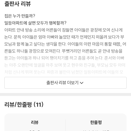
출판사 리뷰
집은 누가 만들까?
일등아파트에 살면 모두가 행복할까?
아파트 안내 방송 소리에 어른들이 잠들면 아이들은 광장에 모여 신나게
논다. 문득 아이들은 엄마 아빠와 놀았던 때가 언제인지 떠올려 보다가 부
모님과 함께 놀고 싶다는 생각을 한다. 아이들의 이런 마음이 통할 때쯤, 어
른들도 하나둘 광장으로 모여든다. 쭈뼛거리던 어른들도 곧 안내 방송을
듣고는 아이들과 하나 되어 팽이치기를 하고 춤을 추며 논다. 준서와 아빠
는 아주 오랜만에 얼굴을 마주 보며 웃고 현우와 친구들, 부모님 모두 아이
처럼 신나게 뛰며 웃는다. 짜증과 불만이 넘쳤던 일등아파트에 이들의 모
습은 갈등을 넘어 서로의 마음을 이해하며 마음을 포근하게 한다.
출판사 리뷰 더보기
하지만 즐거움도 잠시, 아이들의 노는 모습에 불만을 느낀 사람들이 아파
트 곳곳에 의견을 붙이기 시작한다. 그 모습을 보고 준서는 아파트의 마법
이 풀리기 전에 친구들과 함께 엘리베이터에 “우리가 살고 싶은 아파트”에
리뷰/한줄평
11
대한 의견을 붙인다. ‘짜증 일등’이 아닌 ‘행복 일등’ 아파트를 만들고 싶다
는 아이들의 목소리는 어른들의 마음을 서서히 흔든다. 오늘날 많은 사람
들이 집을 투자의 수단으로 생각하는 것처럼 일등아파트의 주민들 역시 놀
리뷰
한줄평
이터가 시끄러우면 집값이 떨어질까 걱정한다. 하지만 관리소 아저씨가 준