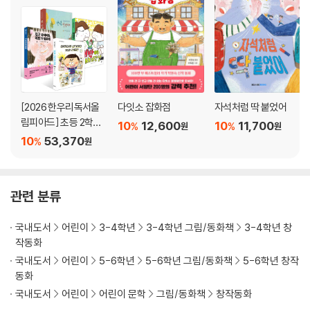
[2026 한우리독서올
다잇소 잡화점
자석처럼 딱 붙었어
림피아드] 초등 2학년
10
12,600
10
11,700
%
%
원
원
필독서 세트
10
53,370
%
원
관련 분류
국내도서
어린이
3-4학년
3-4학년 그림/동화책
3-4학년 창
작동화
국내도서
어린이
5-6학년
5-6학년 그림/동화책
5-6학년 창작
동화
국내도서
어린이
어린이 문학
그림/동화책
창작동화