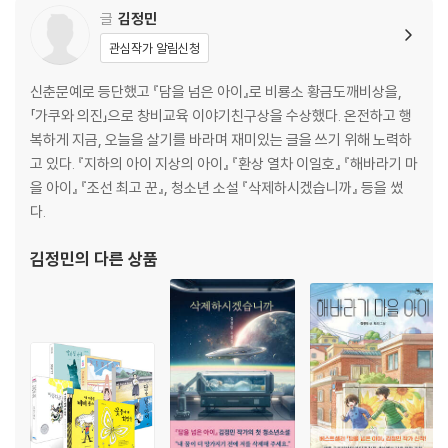
글
김정민
관심작가 알림신청
신춘문예로 등단했고 『담을 넘은 아이』로 비룡소 황금도깨비상을,
「가쿠와 의진」으로 창비교육 이야기친구상을 수상했다. 온전하고 행
복하게 지금, 오늘을 살기를 바라며 재미있는 글을 쓰기 위해 노력하
고 있다. 『지하의 아이 지상의 아이』 『환상 열차 이일호』 『해바라기 마
을 아이』 『조선 최고 꾼』, 청소년 소설 『삭제하시겠습니까』 등을 썼
다.
김정민
의 다른 상품