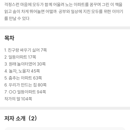
걱정스런 마음에 모두가 함께 어울려 노는 아파트를 꿈꾸며 그린 이 책을
읽고 숨이 차게 뛰어놀면 어떨까. 공부와 일상에 지친 모두를 위한 이야기
를 만날 수 있다.
목차
1. 친구랑 싸우기 싫어 7쪽
2. 일등아파트 17쪽
3. 원래 놀이터였어 30쪽
4. 놀자, 노올자 45쪽
5. 춤추는 아파트 63쪽
6. 우리가 만드는 집 80쪽
7. ○○ 일등아파트 94쪽
작가의 말 104쪽
저자 소개
2