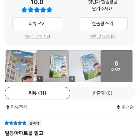
10.0
첫번째 한줄평을
서에게 던진 질문, “집은 누가 만드니?”는 사람들이 관계와 사랑으로 만들
남겨주세요.
어 가는 공간이 집임을 일깨워 준다.
리뷰 쓰기
한줄평 쓰기
“아아, 모든 집들은 신나게 노는 일등아파트로 변합니다.”
마법의 주문이 통하는 순간 열리는 행복!
혜택 및 유의사항
혜택 및 유의사항
『일등아파트』는 성적과 일등만을 추구하는 세상 속에서, 잃어버린 ‘놀 권
리’를 찾기 위해 고군분투하는 아이들을 생생하게 그린다. 김정민 작가는
이 책을 통해 아이들이 원하는 행복이 무엇인지에 대해 생각해 보게 한다.
6
그리고 ‘행복 일등’ 아파트를 만들어 가는 과정에서 친구와 이웃 간의 삭막
더보기
함을 극복하는 장소로 놀이터를 선택해 함께 어울리며 아이와 어른 모두
주인공이 되도록 한다. 『일등아파트』를 통해 아이들은 놀 권리를 당당하게
3
4
말하는 용기를 얻고, 부모들은 아이의 공부하는 뒷모습이 아닌 웃는 얼굴
리뷰
11
한줄평
0
을 마주 보며 소중함을 깨닫게 될 것이다. 아이들 머릿속에 놀이터가 사라
져서, 놀이터라는 말도 사라지는 것은 아닌지 걱정스럽다는 작가의 말이
리뷰전체
추천순
마음에 닿는 이유는 바로 우리의 현실이기 때문이다. 놀이터와 우리가 사
는 집에 필요한 것은 침묵이 아니라 아이들의 웃음소리라는 것을 기억해야
종이책
한다. 비룡소 황금도깨비상과 창비교육 이야기친구상을 수상한 김정민 작
가의 탄탄한 필력과 안내 방송에 따라 바뀌는 사람들의 다채로운 모습을
일등아파트를 읽고
그림으로 그린 박혜림 작가의 조화가 이야기를 더 빛나게 한다.