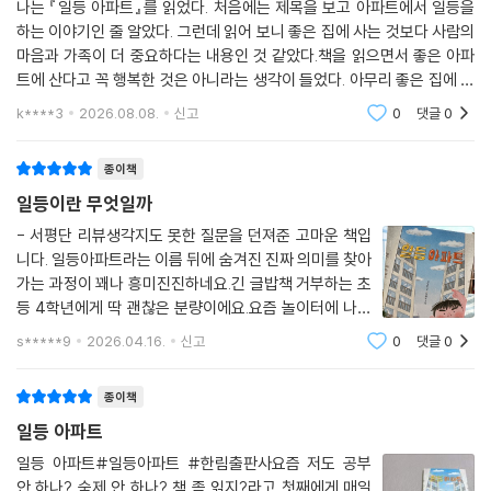
나는 『일등 아파트』를 읽었다. 처음에는 제목을 보고 아파트에서 일등을
하는 이야기인 줄 알았다. 그런데 읽어 보니 좋은 집에 사는 것보다 사람의
마음과 가족이 더 중요하다는 내용인 것 같았다.책을 읽으면서 좋은 아파
트에 산다고 꼭 행복한 것은 아니라는 생각이 들었다. 아무리 좋은 집에 살
아도 가족끼리 싸우거나 서로 관심이 없다면 행복하지 않을 것 같다. 반대
k****3
2026.08.08.
신고
0
댓글
0
로 집이 조금
종이책
일등이란 무엇일까
- 서평단 리뷰생각지도 못한 질문을 던져준 고마운 책입
니다. 일등아파트라는 이름 뒤에 숨겨진 진짜 의미를 찾아
가는 과정이 꽤나 흥미진진하네요.긴 글밥책 거부하는 초
등 4학년에게 딱 괜찮은 분량이에요.요즘 놀이터에 나가
도 친구가 없어 금방 시무룩해져 돌아오는 아이들을 보며
s*****9
2026.04.16.
신고
0
댓글
0
반성도 많이 했습니다. 과연 아이들이 꿈꾸는 일등의 모습
은 무엇일까요? 어른이 망친 건 아닌지 저부
종이책
일등 아파트
일등 아파트#일등아파트 #한림출판사요즘 저도 공부
안 하나? 숙제 안 하나? 책 좀 읽지?라고 첫째에게 매일