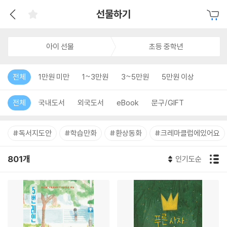
선물하기
아이 선물
초등 중학년
전체
1만원 미만
1~3만원
3~5만원
5만원 이상
전체
국내도서
외국도서
eBook
문구/GIFT
#독서지도안
#학습만화
#환상동화
#크레마클럽에있어요
801개
인기도순