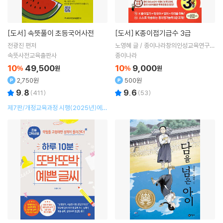
[도서]
속뜻풀이 초등국어사전
[도서]
K종이접기급수 3급
전광진
편저
노영혜 글 / 종이나라창의인성교육연구소
감수
속뜻사전교육출판사
종이나라
10
49,500
10
9,000
%
원
%
원
2,750원
500원
9.8
9.6
(
411
)
(
53
)
제7판/개정교육과정 시행(2025년)에
따른 개정판