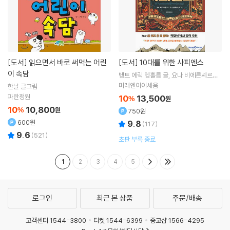
[도서]
읽으면서 바로 써먹는 어린
[도서]
10대를 위한 사피엔스
이 속담
벵트 에릭 엥홀름
글
요나 비에른셰르나
그림
김아영
역
미래엔아이세움
한날
글그림
파란정원
10
13,500
%
원
10
10,800
%
원
750원
600원
9.8
(
117
)
9.6
(
521
)
초판 부록 종료
1
2
3
4
5
로그인
최근 본 상품
주문/배송
고객센터 1544-3800
티켓 1544-6399
중고샵 1566-4295