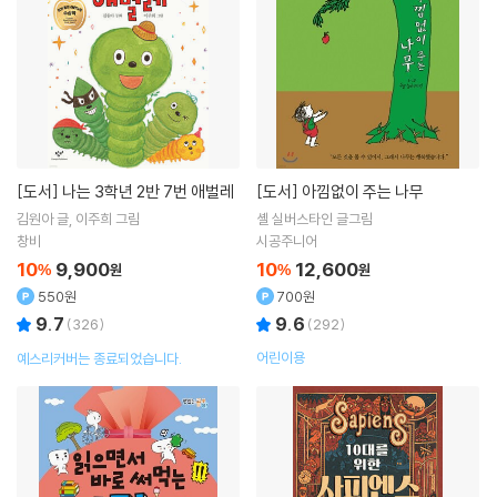
[도서]
나는 3학년 2반 7번 애벌레
[도서]
아낌없이 주는 나무
김원아
글
이주희
그림
셸 실버스타인 글그림
창비
시공주니어
10
9,900
10
12,600
%
원
%
원
550원
700원
9.7
9.6
(
326
)
(
292
)
어린이용
예스리커버는 종료되었습니다.