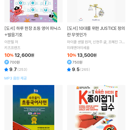
[도서]
하루 한장 초등 영어 파닉스
[도서]
10대를 위한 JUSTICE 정의
+발음기호
란 무엇인가
이문필
저
마이클 샌델
원저
신현주
글
조혜진
그림
김선욱
감수
키즈프렌즈
미래엔아이세움
10
12,600
10
13,500
%
원
%
원
700원
750원
9.7
9.5
(
253
)
(
265
)
MP3 음원 제공