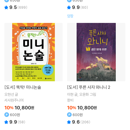
650원
650원
9.5
9.9
(
699
)
(
60
)
양장
[도서]
뚝딱! 미니논술
[도서]
푸른 사자 와니니 2
오현선
글
이현
글
오윤화
그림
서사원주니어
창비
10
10,800
10
10,800
%
원
%
원
600원
600원
9.9
9.6
(
58
)
(
206
)