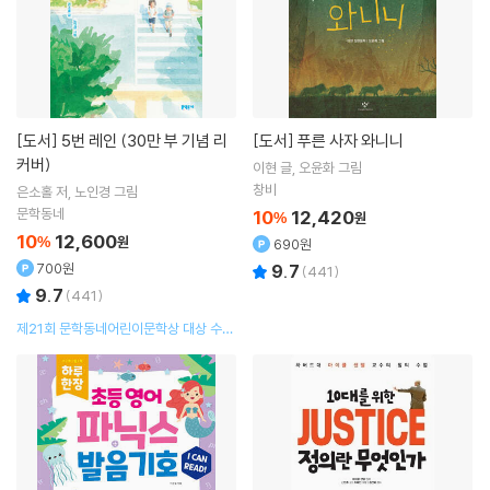
[도서]
5번 레인 (30만 부 기념 리
[도서]
푸른 사자 와니니
커버)
이현
글
오윤화
그림
창비
은소홀
저
노인경
그림
문학동네
10
12,420
%
원
10
12,600
%
원
690원
700원
9.7
(
441
)
9.7
(
441
)
제21회 문학동네어린이문학상 대상 수상
작,30만 부 기념 Take your marks 에
디션