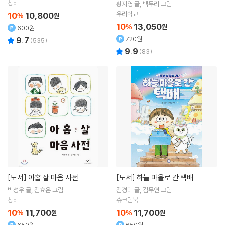
창비
황지영
글
백두리
그림
우리학교
10
10,800
%
원
10
13,050
%
원
600원
720원
9.7
(
535
)
9.9
(
83
)
[도서]
아홉 살 마음 사전
[도서]
하늘 마을로 간 택배
박성우
글
김효은
그림
김경미
글
김무연
그림
창비
슈크림북
10
11,700
10
11,700
%
원
%
원