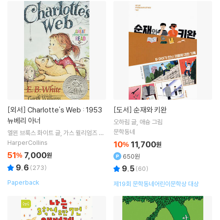
[외서]
Charlotte's Web : 1953
[도서]
순재와 키완
뉴베리 아너
오하림
글
애슝
그림
문학동네
엘윈 브룩스 화이트
글
가스 윌리엄즈
그
림
HarperCollins
10
11,700
%
원
51
7,000
%
원
650원
9.6
(
273
)
9.5
(
60
)
Paperback
제19회 문학동네어린이문학상 대상