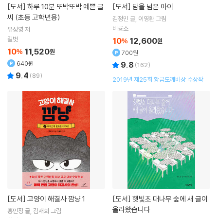
[도서]
하루 10분 또박또박 예쁜 글
[도서]
담을 넘은 아이
씨 (초등 고학년용)
김정민
글
이영환
그림
비룡소
유성영
저
길벗
10
12,600
%
원
10
11,520
%
원
700원
640원
9.8
(
162
)
9.4
(
89
)
2019년 제25회 황금도깨비상 수상작
[도서]
고양이 해결사 깜냥 1
[도서]
햇빛초 대나무 숲에 새 글이
올라왔습니다
홍민정
글
김재희
그림