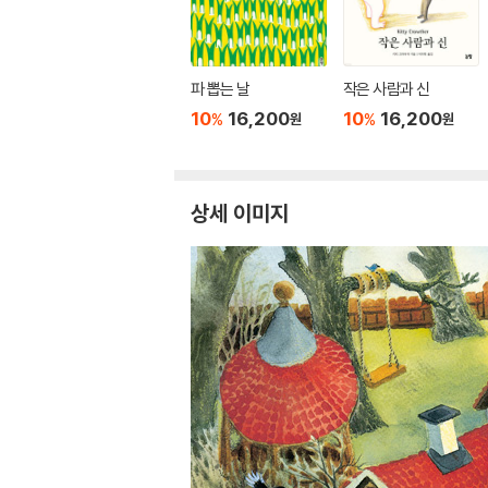
파 뽑는 날
작은 사람과 신
10
16,200
10
16,200
%
%
원
원
상세 이미지