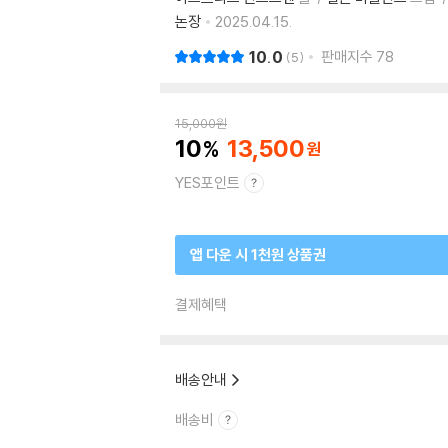
논장
2025.04.15.
10.0
판매지수
78
5
15,000
원
10
13,500
YES포인트
앱 다운 시 1천원 상품권
결제혜택
배송안내
배송비