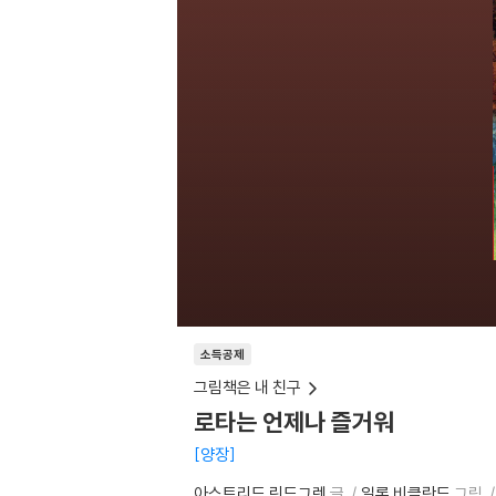
소득공제
그림책은 내 친구
로타는 언제나 즐거워
양장
아스트리드 린드그렌
글
일론 비클란드
그림