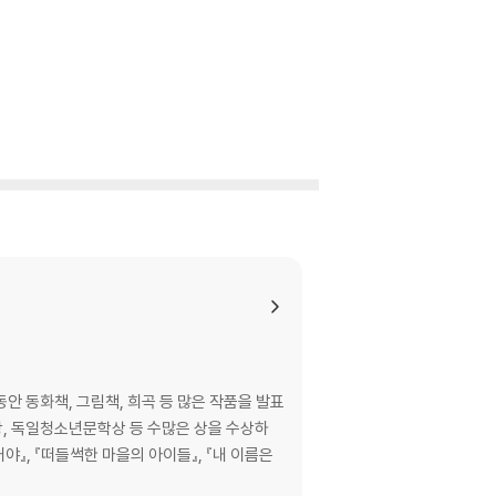
안 동화책, 그림책, 희곡 등 많은 작품을 발표
상, 독일청소년문학상 등 수많은 상을 수상하
야』, 『떠들썩한 마을의 아이들』, 『내 이름은