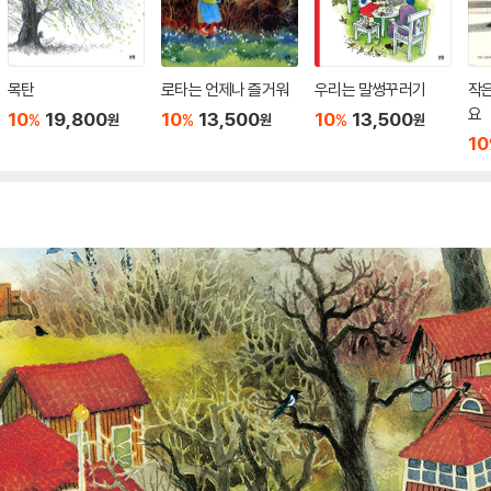
목탄
로타는 언제나 즐거워
우리는 말썽꾸러기
작
요
10
19,800
10
13,500
10
13,500
%
%
%
원
원
원
10