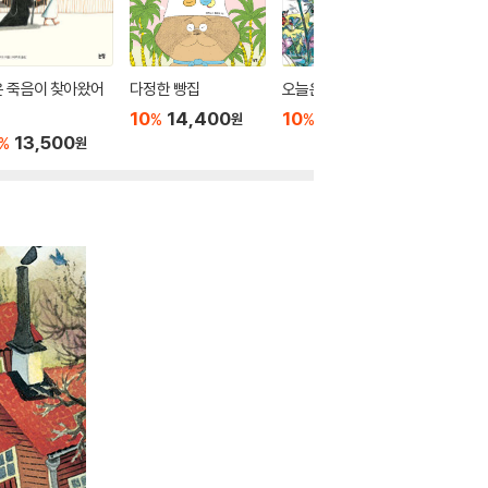
은 죽음이 찾아왔어
다정한 빵집
오늘은 충분해
커스티는
10
14,400
10
14,400
10
1
%
%
%
원
원
13,500
%
원