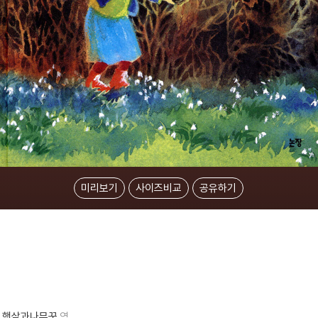
미리보기
사이즈비교
공유하기
햇살과나무꾼
역