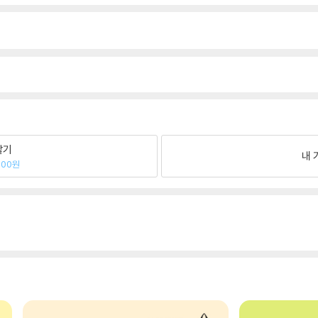
팔기
내 
600원