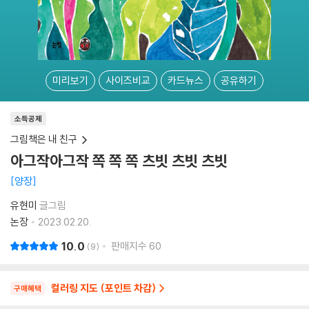
미리보기
사이즈비교
카드뉴스
공유하기
소득공제
그림책은 내 친구
아그작아그작 쪽 쪽 쪽 츠빗 츠빗 츠빗
양장
유현미
글그림
논장
2023.02.20.
10.0
판매지수
60
9
컬러링 지도 (포인트 차감)
구매혜택