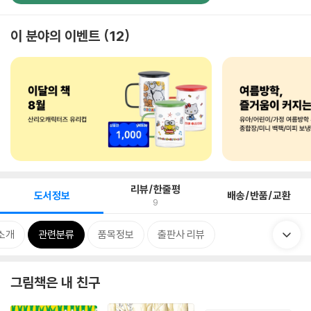
이 분야의 이벤트
12
리뷰/한줄평
도서정보
배송/반품/교환
9
소개
관련분류
품목정보
출판사 리뷰
그림책은 내 친구