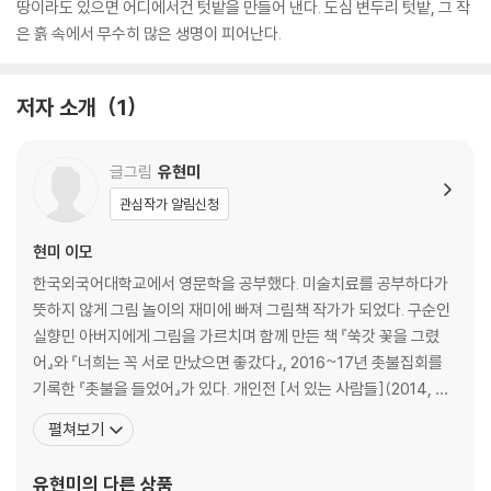
땅이라도 있으면 어디에서건 텃밭을 만들어 낸다. 도심 변두리 텃밭, 그 작
은 흙 속에서 무수히 많은 생명이 피어난다.
저자 소개
1
글그림
유현미
관심작가 알림신청
현미 이모
한국외국어대학교에서 영문학을 공부했다. 미술치료를 공부하다가
뜻하지 않게 그림 놀이의 재미에 빠져 그림책 작가가 되었다. 구순인
실향민 아버지에게 그림을 가르치며 함께 만든 책 『쑥갓 꽃을 그렸
어』와 『너희는 꼭 서로 만났으면 좋갔다』, 2016~17년 촛불집회를
기록한 『촛불을 들었어』가 있다. 개인전 [서 있는 사람들](2014, 좋
은자리 갤러리), 그림책 원화전(2016, 북촌전시실)을 열었다. 어디
펼쳐보기
에서든 있는 재료를 써서 마음 가는 대로 그리는 일상 드로잉을 즐기
며, 그리기를 통해 그 대상과 세계가 환하게 밝혀지는 순간의 느낌을
유현미
의 다른 상품