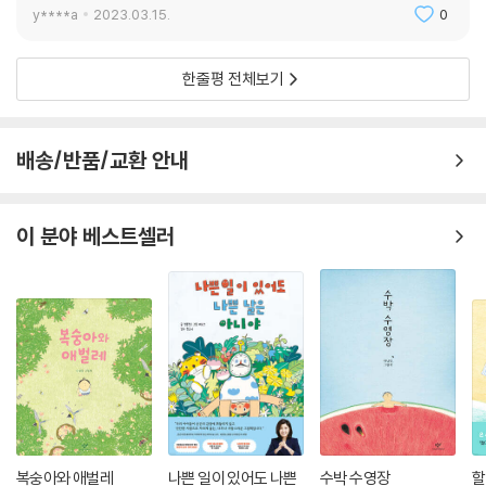
아그작아그작 새끼 당나귀와 염소들이 양배추잎을 씹어 먹는다.
y****a
2023.03.15.
0
일을 하다가 문득 생각이 들면 쓱쓱 자유롭게 수첩에 스케치했다가 다시
한줄평 전체보기
제대로 옮겨 그린 놀이 같은 작업들, 선과 색은 간결하고 화사하며 흰 여백
은 시원하다. 책의 만듦새 또한 활짝 펼쳐 볼 수 있는 제본과 비코팅지의 내
츄럴함으로 한 장면 한 장면 편안하게 펼쳐진다.
배송/반품/교환 안내
땅과 자연과 생명의 소중함을 아이들에게!
이 분야 베스트셀러
『아그작아그작 쪽 쪽 쪽 츠빗 츠빗 츠빗』은 자연 교육하기에 좋은 그림책
이다. 웬만한 일은 책이나 영상으로 접하는 요즘 아이들에게 직접 자기 몸
을 움직여 다른 생명을 키워 내는 텃밭에 대한 내용은 흙과 자연과 생명의
소중함을 이야기하기에 매우 적합하다. 지식은 책에서 배우고 지혜는 자연
에서 배워라, 자연보다 더 훌륭한 선생님은 없다는 말이 있다. 마당에서 뛰
어놀며 흙을 접한 아이가 창의력이 훨씬 뛰어나다고 한다. 아이들이 텃밭
에 관심을 갖고 어른들과 함께 활동할 수 있다면, 자연의 변화, 계절의 변
화, 자연의 순환을 온몸으로 느끼며 감각이 고양되어 보다 전인적인 아이
로 자라날 것이다.
복숭아와 애벌레
나쁜 일이 있어도 나쁜
수박 수영장
할