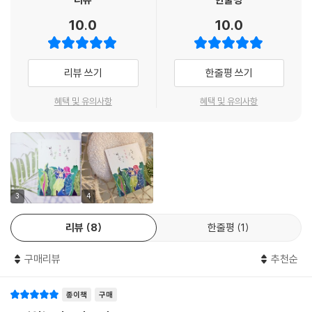
력에, 바람과 햇빛과 빗줄기와 놀며 우쭐우쭐 올라오는 새싹의 힘에, 아침
10.0
10.0
저녁 쑥쑥 달라지는 열매의 우렁우렁 아우성에 덩달아 기운이 난다. 정말
이 소박한 영토에 한번 발을 들이면 헤어 나오기 어려울 수 있다는 말이 맞
다.
리뷰 쓰기
한줄평 쓰기
온 세상과 함께 누렇게 익어 가며 한들한들 바람 그네 타는 시래기. 겉으로
혜택 및 유의사항
혜택 및 유의사항
는 납작 엎드렸지만 속으론 잔뿌리 한 올 한 올 펄펄 살아 있는 냉이. 눈을
무릎담요처럼 덮은 응달의 겨울 시금치는 맨몸으로 추위와 싸우느라 붉으
락푸르락 멍이 들었을까. 분명 뽑아서 뿌리를 하늘 쪽으로 두었는데 아무
일 없었다는 듯 다시 뿌리를 내린 쇠비름은 불사조라도 되는 걸까. 따지 말
라고 일제히 눈을 치켜뜬 끝물 고추들은 아직 때가 아니라고 항변하는 걸
까.
3
4
리뷰
8
한줄평
1
텃밭 모든 것들과 생명 대 생명으로 동등하게 눈 맞추며 대화하는 시선으
로 의연하게 겨울을 건너는 노지 시금치의 대단함을, 봄의 전령 냉이의 이
구매리뷰
추천순
유 있는 기세등등함을, 김맨 지가 언젠데 안 죽고 살아 있는 쇠비름의 능청
스러움을, 더 놔두라고 시위하는 고추들의 단호함을 놓치지 않는다. 그 안
종이책
구매
에 잎을 갉아 먹는 작은 벌레나 위풍당당 거미나 큰 잠 자는 꿀벌 역시도.