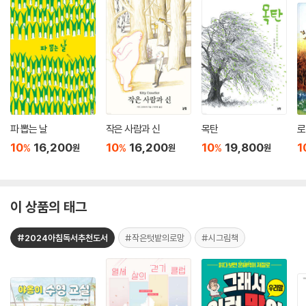
파 뽑는 날
작은 사람과 신
목탄
로
10
16,200
10
16,200
10
19,800
1
%
%
%
원
원
원
이 상품의 태그
#2024아침독서추천도서
#작은텃밭의로망
#시그림책