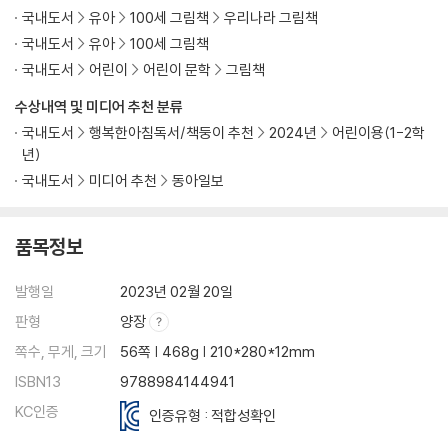
국내도서
유아
100세 그림책
우리나라 그림책
국내도서
유아
100세 그림책
국내도서
어린이
어린이 문학
그림책
수상내역 및 미디어 추천 분류
국내도서
행복한아침독서/책둥이 추천
2024년
어린이용(1-2학
년)
국내도서
미디어 추천
동아일보
품목정보
발행일
2023년 02월 20일
판형
양장
쪽수, 무게, 크기
56쪽 | 468g | 210*280*12mm
ISBN13
9788984144941
KC인증
인증유형 : 적합성확인