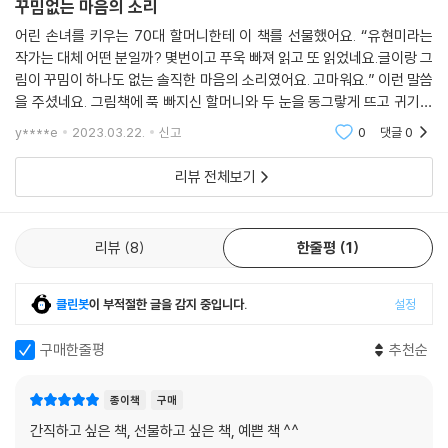
꾸밈없는 마음의 소리
그렇게 온 삼라만상에 담긴 넘치는 생명력을 뿜어내며, 끊임없이 생성하고
어린 손녀를 키우는 70대 할머니한테 이 책를 선물했어요. “유현미라는
소멸하는 생명의 본질을 통찰한다. 어떤 작은 생명에서조차 어김없는 생명
작가는 대체 어떤 분일까? 몇번이고 푸욱 빠져 읽고 또 읽었네요.글이랑 그
의 비애를 읽어 내는 감수성, 그 언어를 알아듣는 섬세함, 나와 작은 벌레를
림이 꾸밈이 하나도 없는 솔직한 마음의 소리였어요. 고마워요.” 이런 말씀
구분 짓지 않는 평등함이 경이롭다.
을 주셨네요. 그림책에 푹 빠지신 할머니와 두 눈을 동그랗게 뜨고 귀기울
여 듣는 어여쁜 손녀의 모습이 떠올라 선물한 제가 오히려 더 기뻤답니다.
y****e
2023.03.22.
신고
0
댓글
0
생명의 소리와
흙에 발을 디디고 몸을 움직여 밭일을 하다 보면
내가 자연의 일부임을 절로 알게 된다. 본디 모습인 흙 인간으로 복구된다.
리뷰 전체보기
__ 유현미
휘청휘청 제 몸보다 몇십 배나 큰 매미 날개를 끌고 가는 개미. 다가가자 달
리뷰
8
한줄평
1
아나는 척 멀어졌다가 다시 와서 끌고 가고 또 달아나는 척하다 다시 와서
끌고 간다. 어디 먹고 사는 일의 엄정함이 작은 개미라고 비켜 갈 리 있으
클린봇
이 부적절한 글을 감지 중입니다.
설정
랴.
흙에서 끝없이 나오는 비닐 조각들. 온 세상에 넘쳐 나는 비닐 조각에 대한
구매한줄평
추천순
당혹감은 아주 현실적인 고민이다.
종이책
구매
츠빗 츠빗 츠빗 새가 겨울을 노래한다.
간직하고 싶은 책, 선물하고 싶은 책, 예쁜 책 ^^
쪽 쪽 쪽 진딧물이 홍화 피를 빨아 먹는다.