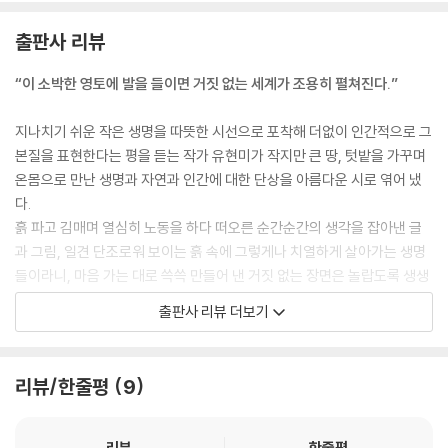
출판사 리뷰
“이 소박한 영토에 발을 들이면 거짓 없는 세계가 조용히 펼쳐진다.”
지나치기 쉬운 작은 생명을 따뜻한 시선으로 포착해 더없이 인간적으로 그
본질을 표현한다는 평을 듣는 작가 유현미가 작지만 큰 땅, 텃밭을 가꾸며
온몸으로 만난 생명과 자연과 인간에 대한 단상을 아름다운 시로 엮어 냈
다.
흙 파고 김매며 열심히 노동을 하다 떠오른 순간순간의 생각을 잡아낸 글
과 그림, 일견 단조로워 보이는 흙 속에 그렇게나 치열하게 살아가는 생명
들이라니, 마음 가는 대로 쓱쓱 만들어 낸 거짓 없는 장면은 놀랍도록 생생
하고 찬란하다.
출판사 리뷰 더보기
흙에 발을 디디고 밭일을 하다가 가끔 꿈결인 듯 꿀벌이나 사마귀, 애호박
이 되고, 바랭이풀이 되었다가 그 풀을 매는 호미가 되었다가…… 자연과
리뷰/한줄평
9
나와 무수한 생명과의 밀고 당기기는 능청스러우면서도 유쾌하고 진솔하
다.
그래서 이 시를 읽으면 기분이 좋아진다. 잠자던 흙을 들썩이는 봄의 생명
리뷰
한줄평