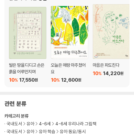
좋아한다. 비 올 때 나무줄기들이 빗물을 머
발은 땅을 디디고 손은
오늘은 매랑 마주쳤어
마음은 파도친다
흙을 어루만지며
요
10
14,220
%
원
10
17,550
10
12,600
%
%
원
원
관련 분류
카테고리 분류
국내도서
유아
4-6세
4-6세 우리나라 그림책
국내도서
유아
유아 학습
유아 동요/동시