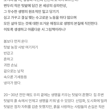
변두리 작은 텃밭에 담긴 온 세상의 삼라만상,
그 무수한 생명의 원초적인 밀고 당기기.
심고 가꾸고 결실 맺는 수고로운 노동을 마다 않으며
모든 살아 있는 것에 대한 뜨거운 애정으로 생명의 본질에 직진한다.
이토록 생생하고 아름다운 시 그림책이라니!
봄보다 먼저 온다.
텃밭 농장 사방 여기저기
반갑고
흔하고
귀한 손님.
겉으로는 납작
속으론 기세등등
냉이가 왔다.
20~30년 전만 해도 우리 곁에는 생명을 키우는 텃밭이 흔했다. 집 주변
텃밭의 흙 속에서 언제고 생명을 키워 낼 수 있었다. 산업화, 도시화에 밀려
텃밭은 점차 자취를 감춘 듯했지만, 흙을 사랑하는 사람들의 손길은 작은