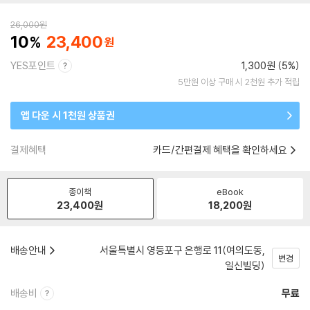
26,000
원
10
23,400
YES포인트
1,300원 (5%)
5만원 이상 구매 시 2천원 추가 적립
앱 다운 시 1천원 상품권
결제혜택
카드/간편결제 혜택을 확인하세요
종이책
eBook
23,400
원
18,200
원
배송안내
서울특별시 영등포구 은행로 11(여의도동,
변경
일신빌딩)
배송비
무료