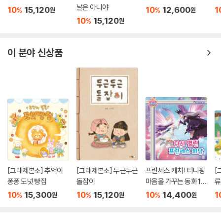
날은 아니야
10
15,120
10
12,600
1
애써 키운 작물을 다른 이와 나누려고 아파트 경비실 앞에 메모를 써 놓으
%
%
원
원
10
15,120
%
원
며
콩콩 뛰는 가슴, 봉긋 부푸는 마음, 그 온기가 지금 우리에게 절실하다.
어려운 시절을 텃밭과 함께 춤추며 건넌다.
이 분야 신상품
작가의 말
흙으로부터
진실을 말하자면 그림책 짓는 것보다 텃밭 김매는 것이 더 재미있다.
내가 돌본다고 하지만 내가 보살핌을 더 받는 곳.
작으나 큰 땅, 텃밭.
이 소박한 영토에 발을 들이면 거짓 없는 세계가 조용히 펼쳐진다.
한번 발을 들이면 헤어 나오기 어려울 수 있다.
[그래제본소] 추억이
[그래제본소] 두근두근
프린세스 캐치! 티니핑
[
모든 생명의 집, 흙이 숨 쉬고 있는 텃밭은
퐁퐁 도넛 빵집
돌잡이
마음을 가꾸는 동화 10
류
내가 딱딱하게 굳어 있지 않게 도와준다.
: 다시 열린 프린세스 회
10
15,300
10
15,120
10
14,400
1
%
%
%
원
원
원
말랑말랑해진다는 것이 아니라 제대로 거칠어진달까?
담
흙에 발을 디디고 몸을 움직여 밭일을 하다 보면