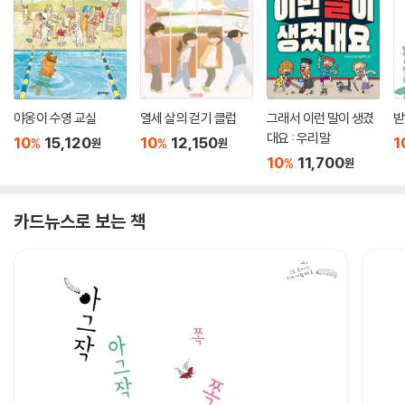
야옹이 수영 교실
열세 살의 걷기 클럽
그래서 이런 말이 생겼
받
대요 : 우리말
10
15,120
10
12,150
1
%
%
원
원
10
11,700
%
원
카드뉴스로 보는 책