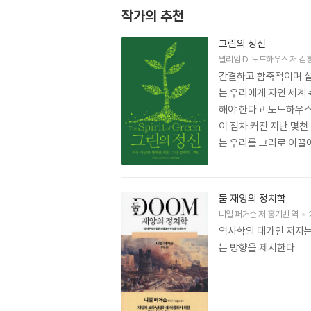
작가의 추천
그린의 정신
윌리엄 D. 노드하우스
저
김
간결하고 함축적이며 설
는 우리에게 자연 세계 
해야 한다고 노드하우스
이 점차 커진 지난 몇
는 우리를 그리로 이끌
둠 재앙의 정치학
니얼 퍼거슨
저
홍기빈
역
역사학의 대가인 저자는
는 방향을 제시한다.