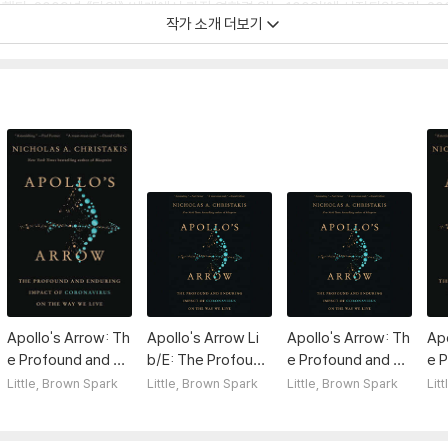
. 2009년 《타임》 ‘세계에서 가장 영향력 있는 100인’에 선정되었으며, 20
작가 소개 더보기
 외에 저서로 《예견된 죽음: 의료에서 예측과 예후》 《행복은 전염된다》(공저)와 
Apollo's Arrow: Th
Apollo's Arrow Li
Apollo's Arrow: Th
Apo
e Profound and En
b/E: The Profound
e Profound and En
e 
during Impact of C
and Enduring Impa
during Impact of C
dur
Little, Brown Spark
Little, Brown Spark
Little, Brown Spark
Lit
oronavirus on the
ct of Coronavirus
oronavirus on the
oro
Way We Live
on the Way We Liv
Way We Live
Wa
e