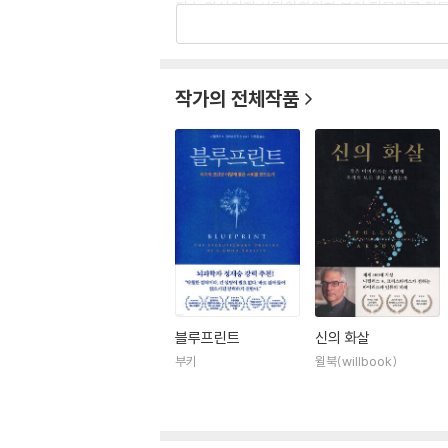
피스 의사이자 상담완화의학 분야 전문가로 활동했다
계 100대 사상가’에 선정되었다. 《블루프린트》
작가의 전체작품
블루프린트
신의 화살
부키
윌북(willbook)