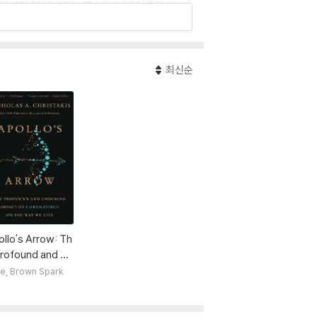
09년과 2010년에는 연속으로 《포린폴리시》 ‘세
《신의 화살》이 있다.
최신순
llo's Arrow: Th
Profound and En
ing Impact of C
tle, Brown Spark
navirus on the
y We Live