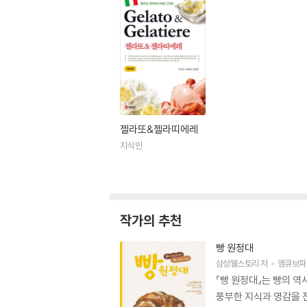
젤라또&젤라띠에레
지식인
작가의 추천
빵 원정대
삼성웰스토리
저
엠큐브파
『빵 원정대』는 빵의 역
풍부한 지식과 영감을 