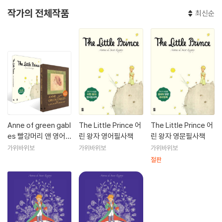
작가의 전체작품
최신순
Anne of green gabl
The Little Prince 어
The Little Prince 어
es 빨강머리 앤 영어
린 왕자 영어필사책
린 왕자 영문필사책
필사책 + The Little
가위바위보
가위바위보
가위바위보
Prince 어린 왕자 영어
절판
필사책 세트