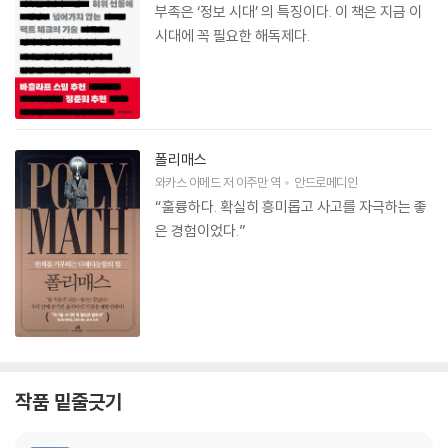
부족은 ‘정보 시대’ 의 특징이다. 이 책은 지금 이
시대에 꼭 필요한 해독제다.
폴리매스
와카스 아메드
저
이주만
역
안드로메디안
“훌륭하다. 확실히 흥미롭고 사고를 자극하는 좋
은 경험이었다.”
작품 밑줄긋기