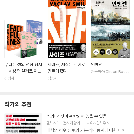
우리 본성의 선한 천사
사이즈, 세상은 크기로
인벤션
+ 세상은 실제로 어떻
만들어졌다
처음북스(CheomBook
s)
게 돌아가는가 + 팩트
김영사
김영사
풀니스 세트
작가의 추천
주의! 거짓이 포함되어 있을 수 있음
앨릭스 에드먼스
저
황가한
역
위즈덤하우스
대량의 허위 정보와 기본적인 통계에 대한 이해