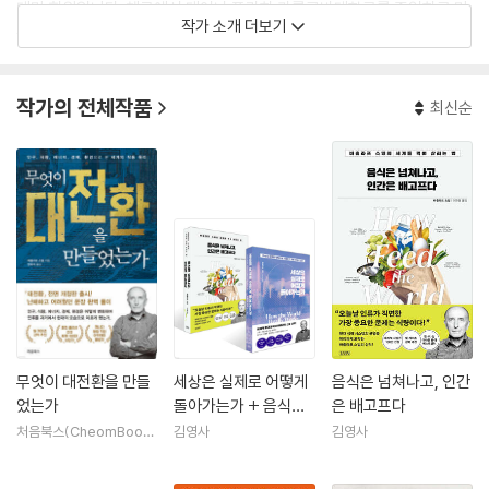
데미 회원입니다. 체코에서 태어나 프라하 카를로바대학교를 졸업하고 미
작가 소개 더보기
국 펜실베이니아주립대학교에서 박사학위를 받았습니다. 유럽연합을 비
롯해 미국과 유럽의 다양한 국제기구에서 정책 자문을 했습니다. 세계의
에너지와 환경 정책에 기여한 공로를 인정받아 비미국인으로서는 최초로
작가의 전체작품
최신순
미국과학진흥회(AAAS)의 '과학기술의 대중이해상'을 받았습니다. 2010
년 미국 외교 전문지 포린폴리시가 발표한 '세계적 사상가 100인'에 선정
되었고, 2013년 캐나다에서 민간인이 받을 수 있는 최고 훈장인 캐니다훈
장을 받았으며, 2015년 OPEC 연구상(OPEC Award for Research)을
수상했습니다.
에너지 기술 혁신이 인류 문명과 생태계에 미치는 영향 등 에너지와 환경,
현대 세계의 실상을 사실 기반의 명확한 데이터와 객관적 통계로 밝히는
거시적 관점의 책을 집필해왔습니다. 저서로는 『인벤션』, 『몸식은 넘쳐나
고, 인간은 배고프다』, 『사이즈, 세상은 크기로 만들어졌다』, 『세상은 실제
로 어떻게 돌아가는가』, 『숫자는 어떻게 진실을 말하는가』, 『에너지: 무엇
무엇이 대전환을 만들
세상은 실제로 어떻게
음식은 넘쳐나고, 인간
인가』 등 40여 권이 있습니다.
었는가
돌아가는가 + 음식은
은 배고프다
넘쳐나고, 인간은 배고
처음북스(CheomBook
김영사
김영사
s)
프다 세트