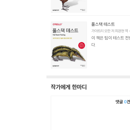
풀스택 테스트
가야트리 모한
저
최경현
역
이 책은 팀이 테스트 전
다.
작가에게 한마디
댓글
0