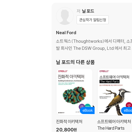
_2.6 아키텍처적 사고의 남은 이야기들
저
닐 포드
CHAPTER 03 모듈성
관심작가 알림신청
_3.1 모듈성 대 세분도
_3.2 모듈성의 정의
Neal Ford
_3.3 모듈성 측정
소트웍스(Thoughtworks)에서 디렉터, 소
_3.4 모듈에서 컴포넌트로
발 회사인 The DSW Group, Ltd.에서 최
CHAPTER 04 아키텍처 특성의 정의
닐 포드
의 다른 상품
_4.1 아키텍처 특성과 시스템 설계
_4.2 중요한 아키텍처 특성들
_4.3 트레이드오프와 ‘가장 덜 나쁜’ 아키텍처
CHAPTER 05 아키텍처 특성의 식별
_5.1 도메인 관심사들에서 아키텍처 특성 도출
_5.2 복합 아키텍처 특성
_5.3 아키텍처 특성의 추출
진화적 아키텍처
소프트웨어 아키텍처
_5.4 카타: 실리콘 샌드위치
The Hard Parts
20,800
원
_5.5 아키텍처 특성의 제한과 우선순위 부여