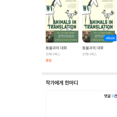
동물과의 대화
동물과의 대화
언제나북스
언제나북스
품절
작가에게 한마디
댓글
0