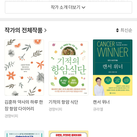
말기암통합요법상담소』, 암 치유에 대한 저자의 열정을 담은 『캔서 위너』,
작가 소개 더보기
암환자들의 전이와 재발을 막는 건강 식단을 소개한 『기적의 항암식단』을
출간하였다. 이 책들은 암 환자와 그 가족들의 큰 지지를 받아 건강 분야에
서 장기 베스트셀러로 자리매김하고 있다.
작가의 전체작품
최신순
열방약국과 (주)큐라엘의 대표로서 유튜브 채널 [열방상담소]를 통해 암
관련 주제로 지속적인 교육과 환자들과의 소통을 이어 가고 있으며, 암 환
자들을 위한 채소 주스 ‘베지셀’을 출시하여 식이요법에 혁신을 가져왔다.
활발한 저술 활동과 강연을 통해서 말기 암 치료의 새로운 방향을 제시하
고, 식이요법·영양요법·천연물요법의 중요성을 널리 알리고 있다.
김훈하 약사의 하루 한
기적의 항암 식단
캔서 위너
장 항암 다이어리
경향비피
큐라엘
경향비피