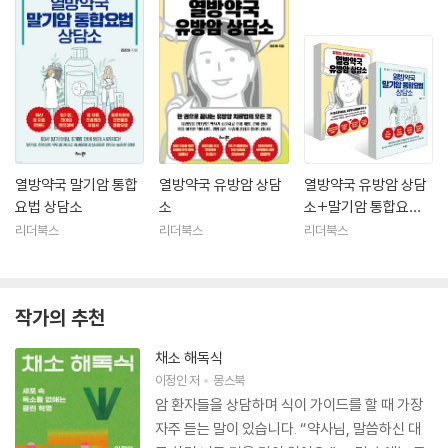
열방약국 말기암 통합
열방약국 유방암 상담
열방약국 유방암 상담
요법 상담소
소
소+말기암 통합요법
상담소 세트
리더북스
리더북스
리더북스
작가의 추천
채소 해독식
이정인
저
몽스북
암 환자들을 상담하며 식이 가이드를 할 때 가장
자주 듣는 말이 있습니다. “약사님, 말씀하신 대