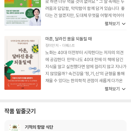
로 하면 너무 먹을 것이 없어요.” 그 말 속에는 두
려움과 답답함, 막막함이 함께 담겨 있습니다. 좋
다는 건 알겠지만, 도대체 무엇을 어떻게 먹어야
하는지 모르겠다는 호소이기도 합니다. 그래서 저
펼쳐보기
에게는 『채소 해독식』이란 책이 참 반가웠습니다.
이제는 환자분들께 “한번 해보세요.”가 아니라
마흔, 달라진 몸을 되돌릴 때
“이 책에 나온 채소 해독식을 그대로 따라 해보세
정이안
저
더퀘스트
요.”라고 자신 있게 권할 수 있게 되었기 때문입니
노화는 40대 이전부터 시작한다는 저자의 의견
다. 저자의 수고는 실로 대단합니다. 샐러드, 따뜻
에 공감한다. 만약 나도 40대 전에 이 책에 담긴
한 수프, 슬로푸드, 말린 채소, 반건조 채소까지,
지식을 알고 실천했다면 암에 걸리지 않고 지나가
전 세계의 채소 활용법을 한 권에 담아냈습니다.
지 않았을까? 속건강을 ‘정,기,신’의 균형을 통해
덕분에 저 역시 단조롭던 채소 식단에 새로운 변
채울 수 있다는 한의학적 관점이 새롭게 다가온
화를 더 할 수 있게 되었습니다. 이 책은 단순한 건
다. 누구나 이 책에서 말하는 건강 지침으로 하루
펼쳐보기
강 이론서가 아니라 실제 식탁에서 바로 쓸 수 있
를 시작한다면 갱년기증후군의 일종인 불면, 통
는 ‘실천 가이드’입니다. 저자는 병원에서의 치료
증, 자궁근종, 유방 물혹, 난소 물혹 등의 건강 이
가 얼마나 중요한지 누구보다 잘 아는 전문가이지
상을 늦추거나 막을 수 있을 것이다. 완경기가 시
작품 밑줄긋기
만, 거기서 멈추지 않고 “먹는 것이 곧 나이며, 먹
작되고 나서야 많은 여성이 건강에 이상이 생겼음
는 대로 몸은 변한다.”는 식치食治의 관점을 삶
을 인지하는 요즘, 자신을 사랑한다면 이 책을 읽
기적의 항암 식단
속에서 실천하고 있기 때문입니다.
고 자신에게 투자하라.