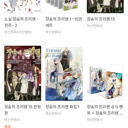
소설 장송의 프리렌 -
장송의 프리렌 1~15권
장송의 프리렌 15
전주- 2
세트
학산문화사
학산문화사(단행본)
학산문화사
장송의 프리렌 15 한정
장송의 프리렌 화집 1
장송의 프리렌 공식 팬
판
북 + 장송의 프리렌 화
학산문화사
집 1 세트
학산문화사
학산문화사
품절