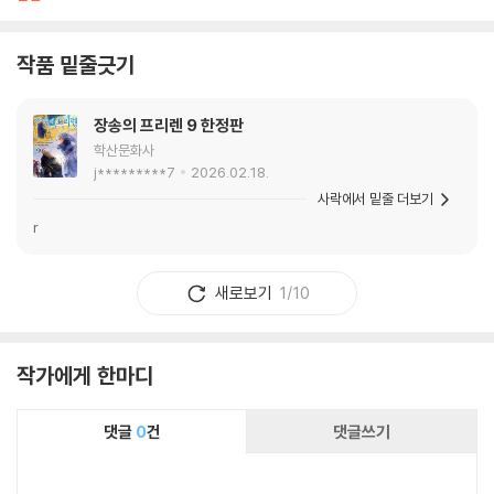
작품 밑줄긋기
장송의 프리렌 9 한정판
학산문화사
j*********7
2026.02.18.
사락에서 밑줄 더보기
r
새로보기
1/10
작가에게 한마디
댓글
0
건
댓글쓰기