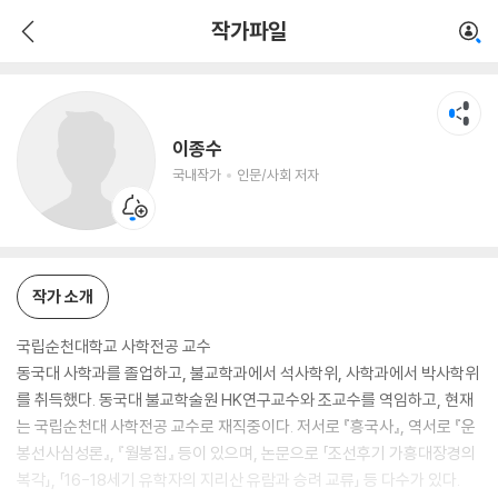
이종수
작가파일
국내작가
인문/사회 저자
이종수
국내작가
인문/사회 저자
작가 소개
국립순천대학교 사학전공 교수
동국대 사학과를 졸업하고, 불교학과에서 석사학위, 사학과에서 박사학위
를 취득했다. 동국대 불교학술원 HK연구교수와 조교수를 역임하고, 현재
는 국립순천대 사학전공 교수로 재직중이다. 저서로 『흥국사』, 역서로 『운
봉선사심성론』, 『월봉집』 등이 있으며, 논문으로 「조선후기 가흥대장경의
복각」, 「16-18세기 유학자의 지리산 유람과 승려 교류」 등 다수가 있다.