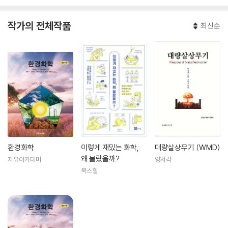
작가의 전체작품
최신순
환경화학
이렇게 재밌는 화학,
대량살상무기 (WMD)
왜 몰랐을까?
자유아카데미
양서각
북스힐