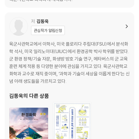
제1절 화학무기의 탄생
화학무기란 무엇인가/화학무기의 사용 사례/제2차 세계대전/화학 테러/
화학작용제란 무엇인가
저
김동욱
관심작가 알림신청
제2절 화학무기의 확산 통제
화학무기의 사용 금지를 위한 노력/화학무기금지협약/ 화학무기금지기
육군사관학교에서 이학사, 미국 플로리다 주립대(FSU)에서 분석화
구/세계 각국의 화학무기 폐기 노력/OPCW의 화학무기 사용 조사: 시리
학 석사, 미국 일리노이대(UIUC)에서 환경공학 박사 학위를 받았다.
아 내전/참고문헌
군 환경 정책/기술 자문, 화생방 방호 기술 연구, 메타버스의 군 교육
훈련 체계 적용 등 다양한 분야에 관심을 가지고 있다. 육군사관학교
제4장 핵무기
화학과 교수로 재직 중이며, ‘과학과 기술이 세상을 이롭게 한다’는 신
념 아래 생도들을 가르치고 있다.
제1절 핵무기의 탄생
핵무기란 무엇인가/핵무기의 씨앗: 핵분열의 발견/핵무기의 개발: 맨해튼
김동욱
의 다른 상품
프로젝트(Manhattan Project)/핵무기의 원리(1): 핵분열반응/
핵무기의 원리(2): 핵융합반응/핵무기의 확산: 핵무기보유국의 증가/수
소폭탄(열핵폭탄)의 개발: 핵무기 위력(yield)의 증가/세계의 핵실험/중
성자탄(Neutron Bomb)/방사능 무기