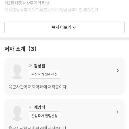
보게 될 수도 있다.
제2절 대량살상무기의 탄생
왜 대량살상무기라고 부르는가/대량살상무기란 무엇인가
대량살상무기와 관련한 책은 우리 주변에서 많이 찾아볼 수 있고, 인터넷
을 통해서도 많은 정보를 얻을 수 있다. 그러나 화학무기, 핵무기, 생물무기
제3절 대량살상무기의 확산 통제
목차 더보기
를 모두 아우르는 책은 찾아보기 어렵다. 대량살상무기 탄생의 역사, 관련
비도덕적인 무기란 무엇인가/국제인도법으로 사용을 금지한 전투수단(무
과학기술 정보와 국제적 규제 노력 등이 이 책 한 권에 담겨 있다. 하지만,
기)/대량살상무기의 사용 규제/참고문헌
이 책은 대량살상무기와 관련된 모든 것을 포함하지는 않는다. 다만, 이 책
저자 소개
3
을 통해 체계적이고 포괄적인 관점에서 대량살상무기를 통찰력 있게 바라
제2장 생물학무기(Biological Weapons)
볼 수 있다.
제1절 생물학무기의 탄생
저
김성일
제1장은 대량살상무기와 과학기술의 관계, 인도주의적 국제규범과 제도에
생물학무기란 무엇인가/생물학무기는 어떻게 사용되었는가/생물학무기
관심작가 알림신청
의한 대량살상무기의 규제에 대한 이론적 프로세스를 설명한다. 제2장부
의 특징/생물학무기의 종류
터 4장까지는 대량살상무기의 개발 역사, 종류와 특성을 과학기술적 측면
육군사관학교 화학과에 재직중이다.
에서 살펴보고, 대량살상무기의 개발, 보유와 사용을 제한하거나 금지하
제2절 생물학무기의 확산 통제
기 위한 국제협력체제를 국제정치 및 국제규범적 측면에서 들여다본다. 제
생물학무기금지협약(Biological Weapons Convention)/검증의정서
5장은 대량살상무기의 미래와 그 위협 양상을 살펴보고, 이러한 위협을 최
(Verification Protocol) 마련을 위한 국제 협력/참고문헌
저
계영식
소화하거나 제거하기 위한 노력을 제언하였다.
관심작가 알림신청
제3장 화학무기
육군사관학교 화학과에 재직중이다.