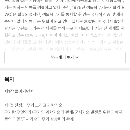
노비촉과 같은 치명적인 화학무기가 테러에 사용되고 있다. 이처럼 화학무
기는 아직도 인류를 위협하고 있다. 또한, 1975년 생물학무기금지협약(B
WC)은 발효되었지만, 생물학무기를 통제할 수 있는 국제적 검증 및 제재
수단이 없어 인류에 큰 위협이 되고 있다. 실제로 2001년 미국에서 발생한
탄저균 우편물 테러는 전 세계를 백색 공포에 빠뜨렸다. 지금 전 세계를 위
협하고 있는 COVID-19, 니파바이러스, 에볼라바이러스 등의 가공할 전
염력과 사망률을 고려한다면 미래에 생물학무기가 인류에게 미칠 위협은
가공할만하다. 한편, 핵무기는 제2차 세계대전 말인 1945년 일본에서 두
차례 사용된 이후 전쟁에서 실제로 사용된 적은 없다. 그러나 우리는 약 2
책소개 더보기
천 번의 핵실험을 통해 점점 더 강력해지는 핵무기의 위력을 실제로 경험
하였다. 그리고 1970년 핵확산금지조약(NPT)의 발효에도 불구하고 핵
무기의 확산을 막지 못하고 있다.
목차
이 책은 이러한 화학무기, 생물학무기, 핵무기, 방사능무기와 같은 대량살
제1장 들어가면서
상무기를 다루고 있다. 특히, 이 책은 관련 업무를 하는 사람이든 단순히 관
심을 가진 사람이든 상관없이 읽어볼 수 있도록 쉽고 간명하게 기술되어
제1절 전쟁과 무기 그리고 과학기술
있다. 그러나 이 책을 읽었다고 당장 대량살상무기 전문가가 될 수는 없다.
무기란 무엇인가/무기와 과학기술의 관계/군사기술 발전을 위한 과학자
다만, 이 책을 통해 일반인은 대량살상무기를 쉽게 이해할 수 있고, 관련 업
들의 역할/군사기술과 무기 살상력의 관계
무를 담당하는 전문가는 그동안 간과하거나 고민해보지 못한 부분을 바라