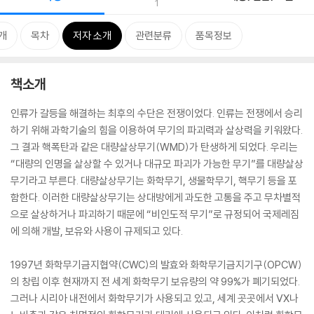
1
개
목차
저자 소개
관련분류
품목정보
책소개
인류가 갈등을 해결하는 최후의 수단은 전쟁이었다. 인류는 전쟁에서 승리
하기 위해 과학기술의 힘을 이용하여 무기의 파괴력과 살상력을 키워왔다.
그 결과 핵폭탄과 같은 대량살상무기(WMD)가 탄생하게 되었다. 우리는
“대량의 인명을 살상할 수 있거나 대규모 파괴가 가능한 무기”를 대량살상
무기라고 부른다. 대량살상무기는 화학무기, 생물학무기, 핵무기 등을 포
함한다. 이러한 대량살상무기는 상대방에게 과도한 고통을 주고 무차별적
으로 살상하거나 파괴하기 때문에 “비인도적 무기”로 규정되어 국제레짐
에 의해 개발, 보유와 사용이 규제되고 있다.
1997년 화학무기금지협약(CWC)의 발효와 화학무기금지기구(OPCW)
의 창립 이후 현재까지 전 세계 화학무기 보유량의 약 99%가 폐기되었다.
그러나 시리아 내전에서 화학무기가 사용되고 있고, 세계 곳곳에서 VX나