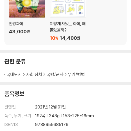
제2절 핵무기의 확산 통제
핵무기의 억제력/원자폭탄에 관한 신화와 진실/핵무기에 관해 엇갈린 주
장들/핵억제이론의 한계/핵무기 개발에 기여한 과학자들의 속죄/핵무기
의 비확산 및 군축 노력/핵확산금지조약(Nuclear Non-Proliferation T
환경화학
이렇게 재밌는 화학, 왜
reaty, NPT)/핵확산금지조약(NPT)의 한계/
몰랐을까?
43,000
원
핵분열물질생산금지조약(Fissile Material Cut-Off Treaty, FMCT)/
10
14,400
%
원
핵무기금지조약(TPNW)/은밀한 핵확산 네트워크/지구 운명의 날 시계
(Doomsday Clock)/참고문헌
관련 분류
제5장 나가면서: 대량살상무기의 미래
국내도서
사회 정치
국방/군사
무기/병법
제1절 미래의 대량살상무기 위협
미래의 생물학무기 위협/미래의 화학무기 위협/미래의 핵무기 위협
품목정보
제2절 대량살상무기 테러리즘의 도전
생물학 테러리즘/화학 테러리즘/핵 테러리즘
발행일
2021년 12월 01일
쪽수, 무게, 크기
192쪽 | 348g | 153*225*16mm
제3절 맺는말: 대량살상무기 비확산 레짐의 강화/참고문헌
ISBN13
9788955685176