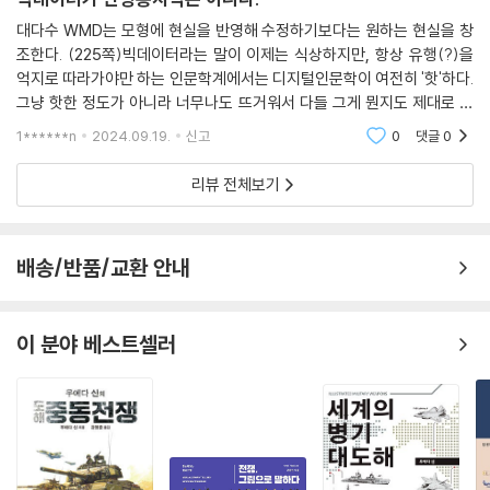
대다수 WMD는 모형에 현실을 반영해 수정하기보다는 원하는 현실을 창
조한다. (225쪽)빅데이터라는 말이 이제는 식상하지만, 항상 유행(?)을
억지로 따라가야만 하는 인문학계에서는 디지털인문학이 여전히 '핫'하다.
그냥 핫한 정도가 아니라 너무나도 뜨거워서 다들 그게 뭔지도 제대로 알
지도 못한 채 움켜쥐려다 뜨거워 공중으로 던져버린다. 중력의 힘으로 다
1******n
2024.09.19.
신고
0
댓글
0
시 떨어지면 잠시 얼결
리뷰 전체보기
배송/반품/교환 안내
이 분야 베스트셀러