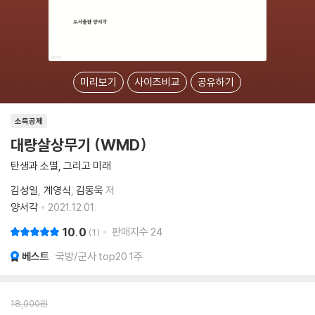
미리보기
사이즈비교
공유하기
소득공제
대량살상무기 (WMD)
탄생과 소멸, 그리고 미래
김성일
계영식
김동욱
저
양서각
2021.12.01.
10.0
판매지수
24
1
베스트
국방/군사 top20 1주
18,000
원