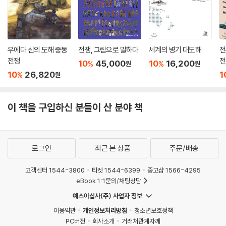
우에다 신의 도해 중동
전쟁, 그림으로 말하다
세계의 병기 대도해
전
전쟁
전
10
45,000
10
16,200
%
%
원
원
10
26,820
1
%
원
이 책을 구입하신 분들이 산 분야 책
로그인
최근 본 상품
주문/배송
고객센터 1544-3800
티켓 1544-6399
중고샵 1566-4295
eBook 1:1문의/채팅상담
예스이십사(주) 사업자 정보
이용약관
개인정보처리방침
청소년보호정책
PC버전
회사소개
거래처관계자께