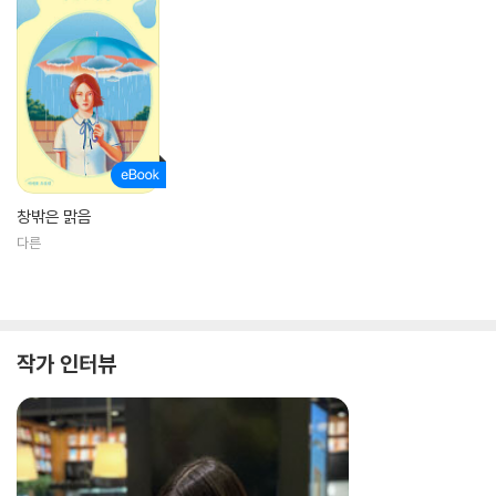
창밖은 맑음
다른
작가 인터뷰