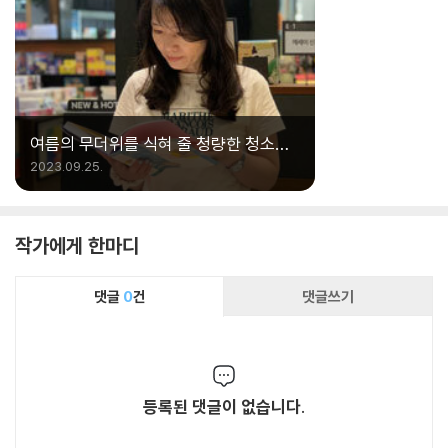
여름의 무더위를 식혀 줄 청량한 청소년
소설집
2023.09.25.
작가에게 한마디
댓글
0
건
댓글쓰기
등록된 댓글이 없습니다.