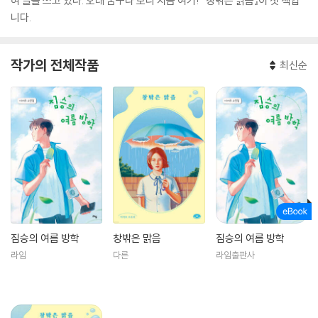
혀 글을 쓰고 있다. 오래 꿈꾸다 보니 지금 여기! 『창밖은 맑음』이 첫 책입
니다.
작가의 전체작품
최신순
짐승의 여름 방학
창밖은 맑음
짐승의 여름 방학
라임
다른
라임출판사