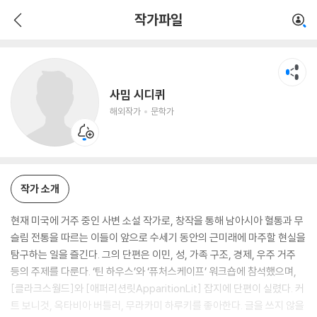
사밈 시디퀴
작가파일
해외작가
문학가
사밈 시디퀴
해외작가
문학가
작가 소개
현재 미국에 거주 중인 사변 소설 작가로, 창작을 통해 남아시아 혈통과 무
슬림 전통을 따르는 이들이 앞으로 수세기 동안의 근미래에 마주할 현실을
탐구하는 일을 즐긴다. 그의 단편은 이민, 성, 가족 구조, 경제, 우주 거주
등의 주제를 다룬다. ‘틴 하우스’와 ‘퓨처스케이프’ 워크숍에 참석했으며,
[클라크스월드]와 [애퍼리션릿ApparitionLit] 잡지에 단편이 실렸다. 커
트 보니것, 옥타비아 버틀러, 무라카미 하루키를 좋아한다. 글을 쓰지 않을