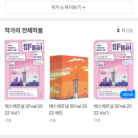
때는 90년대 <스타 트렉>을 보고, 아버지 노릇을 하고, 데이터와 음악을
작가 소개 더보기
만지작거리며 시간을 보낸다.
작가의 전체작품
최신순
에스에프널 SFnal 20
에스에프널 SFnal 20
에스에프널 SFnal 20
22 Vol.1
22 세트
22 Vol.1
허블
허블
허블