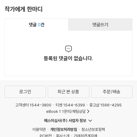
작가에게 한마디
댓글
0
건
댓글쓰기
등록된 댓글이 없습니다.
로그인
최근 본 상품
주문/배송
고객센터 1544-3800
티켓 1544-6399
중고샵 1566-4295
eBook 1:1문의/채팅상담
예스이십사(주) 사업자 정보
이용약관
개인정보처리방침
청소년보호정책
PC버전
회사소개
거래처관계자께