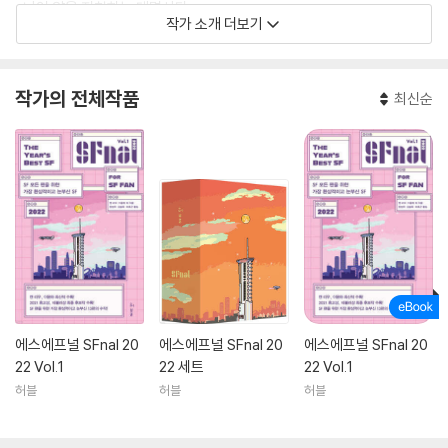
*니언 양을 지칭하는 대명사다.
작가 소개 더보기
작가의 전체작품
최신순
에스에프널 SFnal 20
에스에프널 SFnal 20
에스에프널 SFnal 20
22 Vol.1
22 세트
22 Vol.1
허블
허블
허블