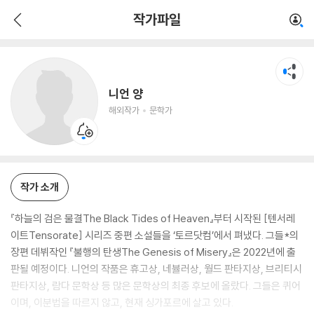
니언 양
작가파일
해외작가
문학가
니언 양
해외작가
문학가
작가 소개
『하늘의 검은 물결The Black Tides of Heaven』부터 시작된 [텐서레
이트Tensorate] 시리즈 중편 소설들을 ‘토르닷컴’에서 펴냈다. 그들*의
장편 데뷔작인 『불행의 탄생The Genesis of Misery』은 2022년에 출
판될 예정이다. 니언의 작품은 휴고상, 네뷸러상, 월드 판타지상, 브리티시
판타지상, 람다 문학상 등 많은 문학상의 최종 후보에 올랐다. 그들은 퀴어
이며, 이분법을 따르지 않고, 현재 싱가포르에 살고 있다.