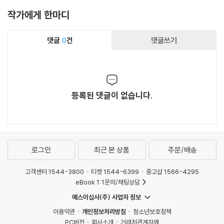
작가에게 한마디
댓글
0
건
댓글쓰기
등록된 댓글이 없습니다.
로그인
최근 본 상품
주문/배송
고객센터 1544-3800
티켓 1544-6399
중고샵 1566-4295
eBook 1:1문의/채팅상담
예스이십사(주) 사업자 정보
이용약관
개인정보처리방침
청소년보호정책
PC버전
회사소개
거래처관계자께