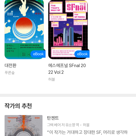
대전환
에스에프널 SFnal 20
22 Vol.2
푸른숲
허블
작가의 추천
탄젠트
그렉 베어
저
유소영
역
허블
“이 작가는 거대하고 장대한 SF, 머리로 생각하