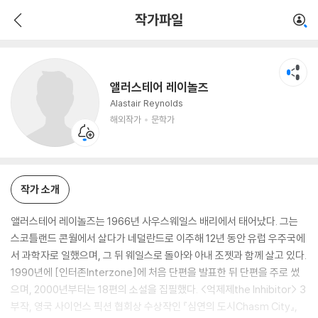
앨러스테어 레이놀즈
작가파일
해외작가
문학가
앨러스테어 레이놀즈
Alastair Reynolds
해외작가
문학가
작가 소개
앨러스테어 레이놀즈는 1966년 사우스웨일스 배리에서 태어났다. 그는
스코틀랜드 콘월에서 살다가 네덜란드로 이주해 12년 동안 유럽 우주국에
서 과학자로 일했으며, 그 뒤 웨일스로 돌아와 아내 조젯과 함께 살고 있다.
1990년에 [인터존Interzone]에 처음 단편을 발표한 뒤 단편을 주로 썼
으며, 2000년부터는 18편의 소설을 집필했다. <억제제the Inhibitor> 3
부작, 영국 사이언스 픽션 협회상 수상작인 『심연의 도시Chasm City』,