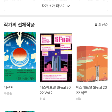
『백년의 비Century Rain』, 『얼음 밀어내기Pushing Ice』, 『완벽The Pr
작가 소개 더보기
efect』, 『태양들의 집House of Suns』, 『종말의 세계Terminal Worl
d』, <포세이돈의 자식들the Poseidon’s Children> 시리즈, <닥터 후D
octor Who> 시리즈의 소설인 『시간의 수확The Harvest of Time』,
작가의 전체작품
최신순
『메두사 연대기The Medusa Chronicles』(스티븐 백스터와 공저), 『엘
리시움의 불Elysium Fire』, 『복수Revenger』 3부작 등이다. 단편집으로
는 『지마 블루Zima Blue』, 『은하의 북쪽Galactic North』, 『깊은 항해De
ep Navigation』, 『독수리자리 균열 너머: 앨러스테어 레이놀즈 단편 선
집Beyond the Aquila Rift: The Best of Alastair Reynolds』이 있으
며, 그의 최신작은 『억제제 단계Inhibitor Phase』다. 그는 시간이나면 말
을 탄다
대전환
에스에프널 SFnal 20
에스에프널 SFnal 20
22 Vol.2
22 세트
푸른숲
허블
허블