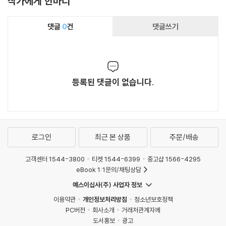
작가에게 한마디
댓글
0
건
댓글쓰기
등록된 댓글이 없습니다.
로그인
최근 본 상품
주문/배송
고객센터 1544-3800
티켓 1544-6399
중고샵 1566-4295
eBook 1:1문의/채팅상담
예스이십사(주) 사업자 정보
이용약관
개인정보처리방침
청소년보호정책
PC버전
회사소개
거래처관계자께
도서홍보
광고