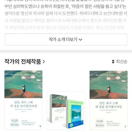
꾸던 심리학도였으나 유학이 좌절된 후, ‘마음이 힘든 사람을 돕고 싶다’는
생각으로 정신과 의사의 길에 다시 도전했다. 하버드대학교 보건대학원 석
사 과정을 밟았고 메이요 클리닉과 뉴욕대학교에서 정신과 레지던트를 거
쳐 예일대학교에서 중독 정신과 전임의 과정을 마쳤다. 정신 건강에 관한
국제 학술 논문과 교과서 챕터 70여 편을 집필했다.
작가 소개 더보기
인종, 직업, 배경 등 각기 다른 사람들이 한데 모여 살아가는 미국에서 정신
과 의사로 일하면서 젊은 시절 무엇 때문에 그토록 불안하고 우울했는지
작가의 전체작품
최신순
비로소 알 수 있었고, 그때의 자신과 비슷한 이유로 힘들어하고 있는 한국
의 젊은이들을 위해 적극적으로 목소리를 내기 시작했다. ‘진정한 노력은
배반하지 않는다’는 명제가 당연하게 받아들여지고, 아픔을 고백하면 오히
려 약점 잡히는 사회에서는 누구든 힘들 수밖에 없다고 그는 힘주어 말한
다. 부디 우리가 자기 자신에게 그리고 서로에게 다정하고 관대해지길 바
라는 마음을 담아, 힘들었던 자신의 경험을 가감 없이 털어놓았다.
tvN 〈유퀴즈 온 더 블록〉, CBS 〈김현정의 뉴스쇼〉, 〈세상을 바꾸는 시간 1
5분〉에 출연하고 〈김지수의 인터스텔라〉, BBC, 타임지 등 다양한 언론과
인터뷰하며 한국 사회의 정신 건강 인식 개선과 자살 예방의 중요성에 대