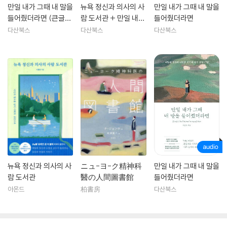
한 화두를 지속적으로 던지고 있다. 최근에는 김용 전 세계은행 총재와 함
만일 내가 그때 내 말을
뉴욕 정신과 의사의 사
만일 내가 그때 내 말을
께 한국의 정신 건강 위기 대응과 자살 예방을 위한 캠페인MIND SOS을
들어줬더라면 (큰글자
람 도서관 + 만일 내가
들어줬더라면
시작했다. 저서로는 『뉴욕 정신과 의사의 사람 도서관』이 있다.
도서)
그때 내 말을 들어줬더
다산북스
다산북스
다산북스
라면 세트
뉴욕 정신과 의사의 사
ニュ-ヨ-ク精神科
만일 내가 그때 내 말을
람 도서관
醫の人間圖書館
들어줬더라면
아몬드
柏書房
다산북스