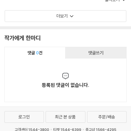
경쟁력이다. 그런 점에서 김혜민 작가의 《좋은 질
문의 힘》은 내 오랜 고민에 명쾌한 답을 건넨다.
더보기
시간 가는 줄 모르고 책장을 덮을 즈음이면, 독자
역시 스스로 좋은 질문을 만드는 힘과 질문할 줄
아는 좋은 태도를 갖게 될 것이다.
작가에게 한마디
댓글
0
건
댓글쓰기
등록된 댓글이 없습니다.
로그인
최근 본 상품
주문/배송
고객센터 1544-3800
티켓 1544-6399
중고샵 1566-4295