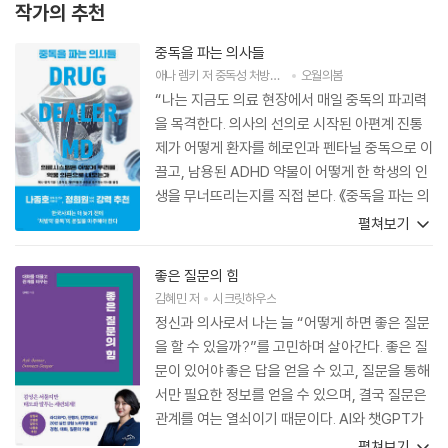
작가의 추천
중독을 파는 의사들
애나 렘키
저
중독성 처방약물에 신중을 촉구하는 의사들
오월의봄
역
“나는 지금도 의료 현장에서 매일 중독의 파괴력
을 목격한다. 의사의 선의로 시작된 아편계 진통
제가 어떻게 환자를 헤로인과 펜타닐 중독으로 이
끌고, 남용된 ADHD 약물이 어떻게 한 학생의 인
생을 무너뜨리는지를 직접 본다. 《중독을 파는 의
사들》은 그런 현실을 직면하는 시도이며, 동시에
펼쳐보기
한국사회와 한국의 의사들에게 보내는 절박한 경
고장이자 간곡한 부탁이다. 미국에서 활동하는 한
좋은 질문의 힘
국인 중독 정신과 의사로서, 두 사회를 오가며 품
김혜민
저
시크릿하우스
었던 우려와 고민이 이 책 속에 오롯이 담겨 있다.
정신과 의사로서 나는 늘 “어떻게 하면 좋은 질문
부디 이 책이 많은 독자들에게 닿아, 더 늦기 전에
을 할 수 있을까?”를 고민하며 살아간다. 좋은 질
우리 사회가 중독의 본질을 마주하길 바란다.”
문이 있어야 좋은 답을 얻을 수 있고, 질문을 통해
서만 필요한 정보를 얻을 수 있으며, 결국 질문은
관계를 여는 열쇠이기 때문이다. AI와 챗GPT가
척척 답을 주는 시대, 이제는 ‘잘 묻는 능력’이 곧
펼쳐보기