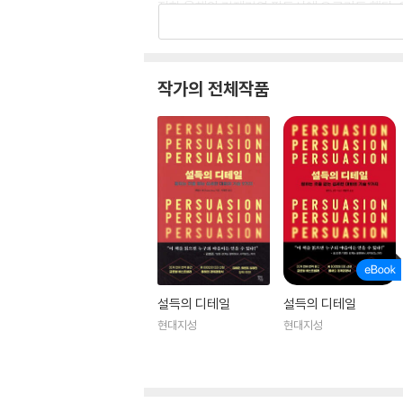
정한 올해의 경제경영 필독서에 오르기도 했다. 
자기계발 코치, 산업 및 조직심리학자 등으로
활발히 활동하고 있다. 이름이 알려지면서 영국 
(2009)로 선정되기도 했다.
작가의 전체작품
저서로는 『설득의 디테일』과 함께 3부작 시리즈인 
(Talk Ability), 『당신의 카드입니까』(Is That 
설득의 디테일
설득의 디테일
현대지성
현대지성