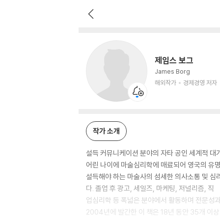
제임스 보그
해외작가
경제경영 저자
제임스 보그
James Borg
해외작가
경제경영 저자
작가 소개
설득 커뮤니케이션 분야의 자타 공인 세계적 대가
어린 나이에 마술심리학에 매료되어 영국의 유명
설득해야 하는 마술사의 섬세한 의사소통 및 심
다. 졸업 후 광고, 세일즈, 마케팅, 저널리즘, 직
업심리학 등 폭넓은 분야에서 활동하며 전문성과
2004년에 발간한 이 책은 18년 동안 35개 