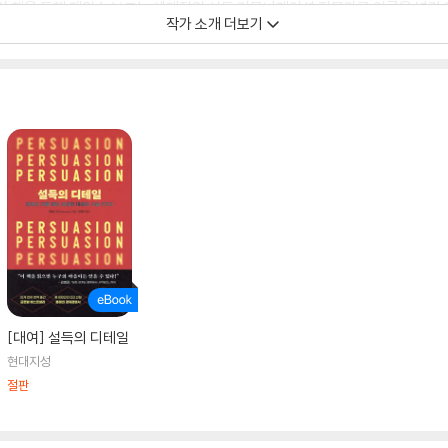
이 책을 통해 제임스 보그는 세계적인 설득 커뮤니케이션 전문가로 이름을 널리 
작가 소개 더보기
BBC 라디오 방송에 자주 초청되었고, 수많은 일간지와 잡지에 수십 편의 글을 
『그녀는 몸으로 말한다』(Body Language)와 『마음의 힘』(Mind Power
Your Card) 등이 있다.
[대여] 설득의 디테일
현대지성
절판