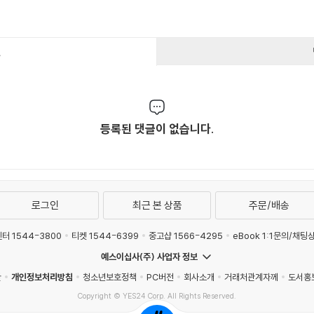
건
등록된 댓글이 없습니다.
로그인
최근 본 상품
주문/배송
터 1544-3800
티켓 1544-6399
중고샵 1566-4295
eBook 1:1문의/채팅
예스이십사(주) 사업자 정보
관
개인정보처리방침
청소년보호정책
PC버전
회사소개
거래처관계자께
도서홍
Copyright © YES24 Corp. All Rights Reserved.