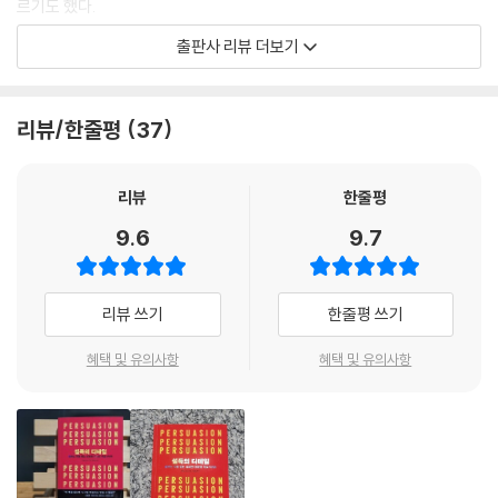
르기도 했다.
제임스 보그는 마술심리학에 매료되어 영국의 유명 마술사 단체인 ‘매직서
출판사 리뷰 더보기
클’에 최연소 회원으로 가입했다. 여기서 관객에게 기적을 믿도록 설득해
야 하는 마술사의 섬세한 의사소통 및 심리 기술을 몸소 체득했다. 런던정
치경제대학(LSE)에서 경제학과 심리학을 공부한 저자는 광고, 세일즈, 마
리뷰/한줄평
37
케팅, 저널리즘, 직업 심리학 등 다양한 분야에서 활동하면서 전문성과 현
장성을 두루 겸비한 탁월한 의사소통 전문가로 인정받았다. 그동안 자신이
직접 현장에서 경험하고 연구한 설득 커뮤니케이션에 관한 모든 노하우를
리뷰
한줄평
이 책 한 권에 담아냈다.
9.6
9.7
에토스, 파토스, 로고스 중
에토스가 가장 중요하다!
리뷰 쓰기
한줄평 쓰기
책에서 저자는 가장 먼저 설득에 관한 편견부터 깨뜨린다. 우리는 ‘설득’이
혜택 및 유의사항
혜택 및 유의사항
라는 단어를 들으면 논리를 앞세워 상대방을 굴복시키고 무언가를 빼앗는
부정적인 행위부터 떠올린다. 하지만 저자가 말하는 진정한 설득은 진심과
공감으로 상대방을 이해하고 신뢰를 얻는 일이며, 궁극적으로는 사람을 변
화시키는 일이다.
2천여 년 전 철학자 아리스토텔레스는 수사학에서 설득에 성공하려면 에