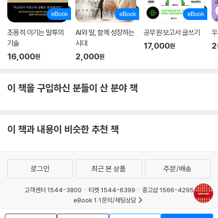
조용히 이기는 말투의
AI와 말, 함께 성장하는
공무원 보고서 글쓰기
우
기술
시대
17,000
2
원
16,000
2,000
원
원
이 책을 구입하신 분들이 산 분야 책
이 책과 내용이 비슷한 추천 책
로그인
최근 본 상품
주문/배송
고객센터 1544-3800
티켓 1544-6399
중고샵 1566-4295
eBook 1:1문의/채팅상담
예스이십사(주) 사업자 정보