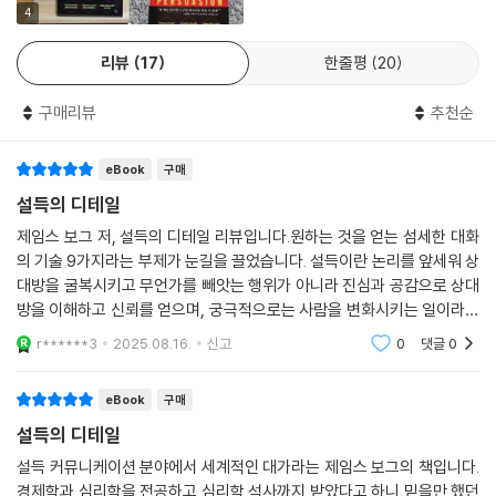
토스(신뢰), 파토스(공감), 로고스(논리)라는 3가지 요소가 필요하다고
4
말했다. 그중에서도 에토스가 가장 기본이 되어야 파토스와 로고스도 제대
리뷰
17
한줄평
20
로 작동할 수 있다고 주장했다. 아무리 상대방에게 공감을 사고 논리적인
설명을 제공해도 ‘신뢰’를 얻지 못하면 모든 것이 무의미해진다. 기본적으
구매리뷰
추천순
로 신뢰가 밑바탕에 깔려 있어야 감정적으로나 논리적으로 사람을 설득할
수 있기 때문이다. 저자도 2천 년 넘게 변치 않는 소통의 진리를 전제로 가
eBook
구매
장 효과적인 설득의 기술을 알려준다.
설득의 디테일
복잡 미묘한 인간관계에는
제임스 보그 저, 설득의 디테일 리뷰입니다.원하는 것을 얻는 섬세한 대화
섬세한 설득의 기술이 필요하다
의 기술 9가지라는 부제가 눈길을 끌었습니다. 설득이란 논리를 앞세워 상
대방을 굴복시키고 무언가를 빼앗는 행위가 아니라 진심과 공감으로 상대
이 책은 경청, 집중, 몸짓, 기억, 언어, 전화, 협상, 난관, 유형이라는 키워드
방을 이해하고 신뢰를 얻으며, 궁극적으로는 사람을 변화시키는 일이라는
를 중심으로 섬세한 설득의 기술 9가지를 제시한다. 변수가 많고 복잡 미
저자의 말에 공감합니다.
r******3
2025.08.16.
신고
0
댓글
0
묘한 인간관계 속에서 설득의 기술을 제대로 발휘하려면 디테일한 의사소
통이 필요하다. 책의 챕터 구성에서 알 수 있듯이, 저자는 전반부에서 먼저
eBook
구매
상대방의 말에 ‘경청’하고 ‘집중’하고 ‘몸짓’을 읽고 ‘기억’하는 것이 중요하
설득의 디테일
다고 강조한다. 상대방이 어떤 사람인지 세심하게 이해하고 진심으로 공감
해야 마음을 움직이고 원하는 것을 얻을 수 있다.
설득 커뮤니케이션 분야에서 세계적인 대가라는 제임스 보그의 책입니다.
경제학과 심리학을 전공하고 심리학 석사까지 받았다고 하니 믿을만 했던
후반부에는 언어(말투) 사용법, 전화 통화 방법, 협상의 기술, ‘불편한’ 사