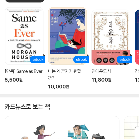
[단독] Same as Ever
나는 왜 혼자가 편할
연애운도사
감
까?
5,500
11,800
1
원
원
10,000
원
카드뉴스로 보는 책