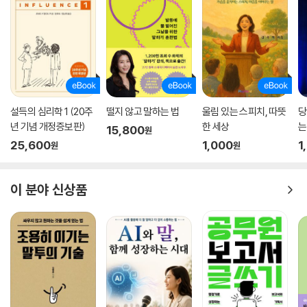
설득의 심리학 1 (20주
떨지 않고 말하는 법
울림 있는 스피치, 따뜻
당
년 기념 개정증보판)
한 세상
는
15,800
원
를
25,600
1,000
1
원
원
이 분야 신상품