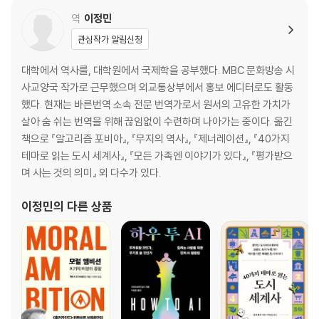
인정받았다. 2004년에 발간한 이 책은 18년 동
역
이정민
관심작가 알림신청
대학에서 역사를, 대학원에서 국제학을 공부했다. MBC 문화방송 시
사교양국 작가로 근무했으며 외교통상부에서 홍보 에디터로도 활동
했다. 현재는 바른번역 소속 전문 번역가로서 원서의 고유한 가치가
살아 숨 쉬는 번역을 위해 끊임없이 수련하며 나아가는 중이다. 옮긴
책으로 『알고리즘 포비아』, 『무지의 역사』, 『제너레이션』, 『40가지
테마로 읽는 도시 세계사』, 『모든 가족엔 이야기가 있다』, 『평가받으
며 사는 것의 의미』 외 다수가 있다.
이정민
의 다른 상품