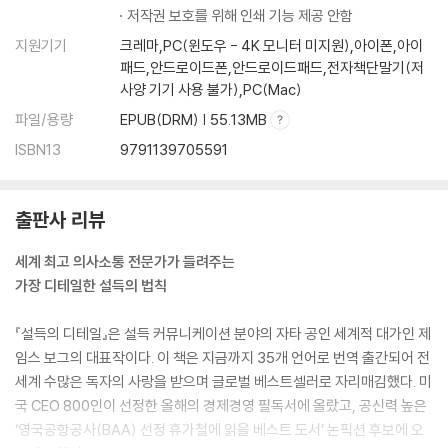
저작권 보호를 위해 인쇄 기능 제공 안함
지원기기
크레마,PC(윈도우 - 4K 모니터 미지원),아이폰,아이
패드,안드로이드폰,안드로이드패드,전자책단말기(저
사양 기기 사용 불가),PC(Mac)
파일/용량
EPUB(DRM) | 55.13MB
ISBN13
9791139705591
출판사 리뷰
세계 최고 의사소통 전문가가 들려주는
가장 디테일한 설득의 법칙
『설득의 디테일』은 설득 커뮤니케이션 분야의 자타 공인 세계적 대가인 제
임스 보그의 대표작이다. 이 책은 지금까지 35개 언어로 번역 출간되어 전
세계 수많은 독자의 사랑을 받으며 글로벌 베스트셀러로 자리매김했다. 미
국 CEO 800인이 선정한 올해의 경제경영 필독서에 올랐고, 공신력 높은
‘영국공항공사(BAA) 선정 휴가철에 읽을 베스트 도서’ 논픽션 후보에 오