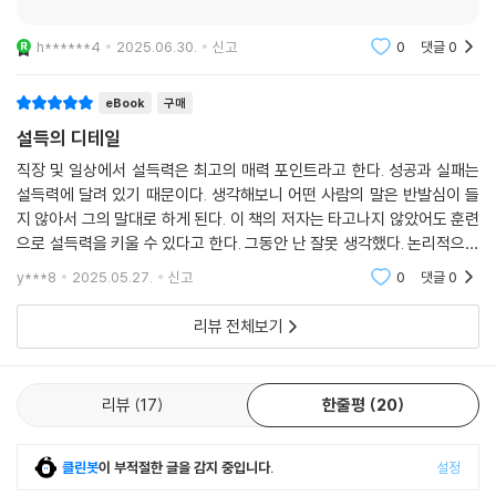
h******4
2025.06.30.
신고
0
댓글
0
eBook
구매
설득의 디테일
직장 및 일상에서 설득력은 최고의 매력 포인트라고 한다. 성공과 실패는
설득력에 달려 있기 때문이다. 생각해보니 어떤 사람의 말은 반발심이 들
지 않아서 그의 말대로 하게 된다. 이 책의 저자는 타고나지 않았어도 훈련
으로 설득력을 키울 수 있다고 한다. 그동안 난 잘못 생각했다. 논리적으로
맞는 말을 하는 게 최우선인 줄 알았는데, 내 뜻을 관철시키는 것은 상대의
y***8
2025.05.27.
신고
0
댓글
0
공감을
리뷰 전체보기
리뷰
17
한줄평
20
클린봇
이 부적절한 글을 감지 중입니다.
설정