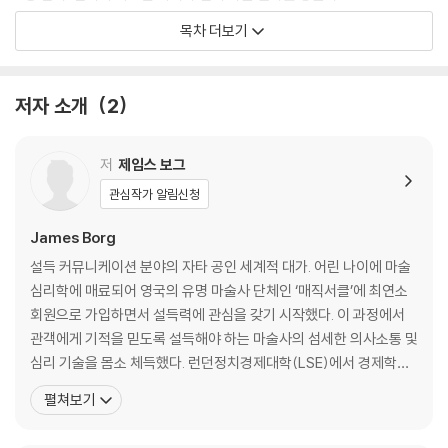
당할 것이다!
7장 전화: 가장 효과적인 전화 통화의 기술
목차 더보기
8장 협상: 모두가 승자가 되는 협상의 기술
9장 난관: ‘불편한’ 사람들을 어떻게 대해야 할까?
10장 유형: MBTI에 따라 달라지는 관계의 기술
저자 소개
2
저
제임스 보그
관심작가 알림신청
James Borg
설득 커뮤니케이션 분야의 자타 공인 세계적 대가. 어린 나이에 마술
심리학에 매료되어 영국의 유명 마술사 단체인 ‘매직서클’에 최연소
회원으로 가입하면서 설득력에 관심을 갖기 시작했다. 이 과정에서
관객에게 기적을 믿도록 설득해야 하는 마술사의 섬세한 의사소통 및
심리 기술을 몸소 체득했다. 런던정치경제대학(LSE)에서 경제학과
심리학을 전공하고 같은 대학원에서 심리학 석사 학위를 받았다. 졸
펼쳐보기
업 후 광고, 세일즈, 마케팅, 저널리즘, 직 업심리학 등 폭넓은 분야에
서 활동하며 전문성과 현장성을 두루 겸비한 커뮤니케이션 전문가로