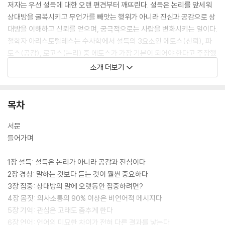
저자는 우선 설득에 대한 오랜 편견부터 깨뜨린다. 설득은 논리를 앞세워
상대방을 굴복시키고 무언가를 빼앗는 행위가 아니라 진심과 공감으로 상
대방을 이해하고 신뢰를 얻으며, 궁극적으로는 사람을 변화시키는 일이다.
철학자 아리스토텔레스는 수사학에서 설득의 3요소인 에토스(신뢰), 파
토스(공감), 로고스(논리) 중 에토스가 가장 기본이 되어야 한다고 주장했
다. 기본적으로 신뢰가 밑바탕에 깔려 있어야 감정적으로나 논리적으로 사
소개 더보기
람을 설득할 수 있기 때문이다. 저자도 2천 년 넘게 변치 않는 소통의 진리
를 전제로 가장 효과적인 설득의 기술을 알려준다.
목차
이 책은 경청, 집중, 몸짓, 기억, 언어, 전화, 협상, 난관, 유형이라는 키워드
를 중심으로 섬세한 설득의 기술 9가지를 제시한다. 변수가 많고 복잡 미
서문
묘한 인간관계 속에서 설득의 기술을 제대로 발휘하려면 소통의 디테일이
들어가며
필요하다. 저자는 먼저 상대의 말에 ‘경청’하고 ‘집중’하고 ‘몸짓’을 읽고 ‘기
억’하는 것이 중요하다고 강조한다. 상대가 어떤 사람인지 세심하게 이해
1장 설득: 설득은 논리가 아니라 공감과 진심이다
하고 진심으로 공감해야 마음을 움직이고 원하는 것을 얻을 수 있기 때문
2장 경청: 말하는 것보다 듣는 것이 훨씬 중요하다
이다. 후반부에는 언어(말투) 사용법, 전화 통화 방법, 협상의 기술, ‘불편
3장 집중: 상대방의 말에 오랫동안 집중하려면?
한’ 사람을 대하는 방법, MBTI 성격 유형별 대화법 등 실제 상황에 유용하
4장 몸짓: 의사소통의 90% 이상은 비언어적 메시지다
게 적용할 수 있는 설득의 기술을 알려준다. 불신의 시대, 사람의 마음을 어
5장 기억: 관심은 고래도 춤추게 한다
떻게 얻어야 할지 고민이라면 이 책을 읽어보자. 여러분도 이 책에 곧 설득
6장 언어: 언어의 미묘한 차이가 전혀 다른 결과를 낳는다