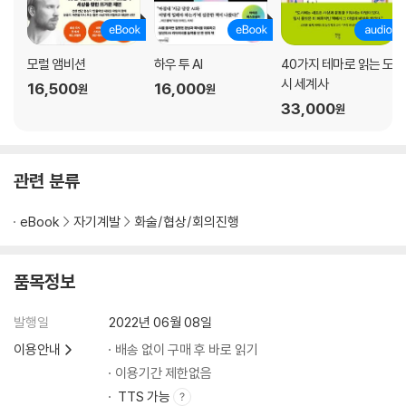
모럴 앰비션
하우 투 AI
40가지 테마로 읽는 도
시 세계사
16,500
16,000
원
원
33,000
원
관련 분류
eBook
자기계발
화술/협상/회의진행
품목정보
발행일
2022년 06월 08일
이용안내
배송 없이 구매 후 바로 읽기
이용기간 제한없음
TTS 가능