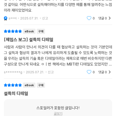
것 같아요. 어떤식으로 설득해야하는지를 다양한 예를 통해 알려주는 느낌
람을 대하는 방법, MBTI 성격 유형별 대화법 등 실제 상황에 유용하게 적
이라 재미있었어요.
용할 수 있는 설득의 기술을 알려준다. 특히 MBTI 성격 유형에 관심이 높
아진 요즘, 직장생활이나 일상생활에서 누구를 만나든 성격 유형에 따라
s***l
2025.07.31.
신고
0
댓글
0
접근법을 달리하는 대인 관계 전략을 세우는 데 요긴한 정보를 제공할 것
이다. 불신의 시대, 사람의 마음을 어떻게 얻어야 할지 고민이라면 이 책을
eBook
구매
읽어보자. 여러분도 이 책에 곧 설득당할 것이다!
[제임스 보그] 설득의 디테일
사람과 사람이 만나서 의견이 다를 때 협상하고 설득하는 것이 기본인데
그 설득과 협상의 결과가 나에게 유리하게 도출될 수 있도록 노력하는 것
을 우리는 설득의 기술 혹은 디테일이라는 제목으로 매번 비슷하지만 다른
구성으로 만나게 되네요. ㅇㅣ번 책에서는 MBTI판 디테일도 있었지만 그
마저도 결국 사람 유형 정하는 것이어서 크게 다른 점은 없었다는...잘 읽었
s********g
2025.07.21.
신고
0
댓글
0
어요.
eBook
구매
설득의 디테일
스포일러가 포함된 글입니다!
글보기