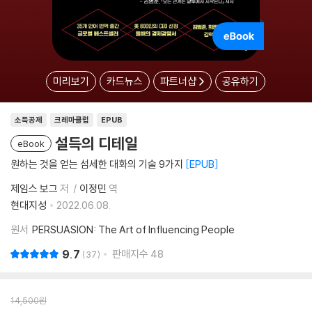
미리보기
카드뉴스
파트너샵
공유하기
소득공제
크레마클럽
EPUB
설득의 디테일
eBook
원하는 것을 얻는 섬세한 대화의 기술 9가지
EPUB
제임스 보그
저
이정민
역
현대지성
2022.06.08.
원서
PERSUASION: The Art of Influencing People
9.7
판매지수
48
37
14,500
원