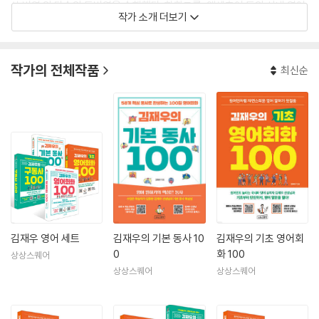
상 번역 외 다수의 통번역을 수행했다. 한화그룹, 액센츄어 등의 사내 영어
작가 소개 더보기
강의를 비롯해 이익훈 어학원, 민병철 어학원에서 회화 강의를 진행했고,
토피아, G1230 등에서 특목고 입시 강의를 맡았으며 경기권 공립초등학
교 교원 영어 연수를 담당했다.
작가의 전체작품
최신순
현재는 위드영 잉글리시 대표직을 맡고 있으며, 『영어 특훈반』이라는 프로
그램을 개발하여 대학생부터 직장인까지 다양한 분야의 사람들을 대상으
로 그들의 영어 실력 향상에 힘쓰고 있다. 또한 원어민 강사를 대상으로
『영어라는 언어의 특징』을 주제로 강의를 진행하고 있다.
수년째 영어를 붙들고 있는 분, 이것저것 다 해 봐도 영어가 나아지지 않는
분, 이제는 영어를 포기해야 하나 고민하고 있는 분, 이런 분들이 더는 영어
로 인해 불필요한 에너지를 소모하지 않도록 조력자 역할을 하면서 자신만
의 진정성 있는 콘텐츠와 소통으로 오늘도 영어 교육 현장을 지키고 있다.
김재우 영어 세트
김재우의 기본 동사 10
김재우의 기초 영어회
0
화 100
상상스퀘어
저서로 외국어 분야 베스트셀러 『넌 대체 몇 년째 영어 공부를 하고 있는
상상스퀘어
상상스퀘어
거니』『, 『김재우의 영어회화 100』, 『김재우의 구동사 100』, 『김재우의 기
초 영어회화 100』이 있다.