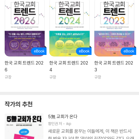
한국 교회 트렌드 202
한국 교회 트렌드 202
한국 교회 트렌드 202
6
4
3
규장
규장
규장
작가의 추천
5無 교회가 온다
황인권
저
ikp
새로운 교회를 꿈꾸는 이들에게, 이 책은 반드시
한 번은 지나야 할 ‘광야의 길잡이’와도 같다. 오래