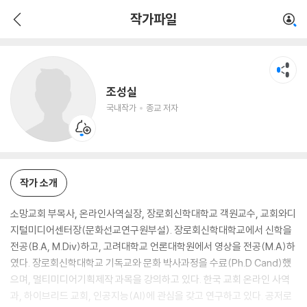
조성실
작가파일
국내작가
종교 저자
조성실
국내작가
종교 저자
작가 소개
소망교회 부목사, 온라인사역실장, 장로회신학대학교 객원교수, 교회와디
지털미디어센터장(문화선교연구원부설). 장로회신학대학교에서 신학을
전공(B.A, M.Div)하고, 고려대학교 언론대학원에서 영상을 전공(M.A)하
였다. 장로회신학대학교 기독교와 문화 박사과정을 수료(Ph.D Cand)했
으며, 멀티미디어기획제작 과목을 강의하고 있다. 한국 교회 온라인 사역
과, 하이브리드 교회, 인공지능(AI)에 관심을 갖고 연구하고 있다. 공저로