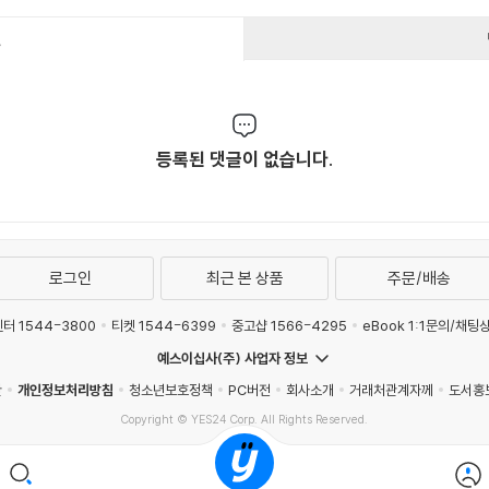
건
등록된 댓글이 없습니다.
로그인
최근 본 상품
주문/배송
터 1544-3800
티켓 1544-6399
중고샵 1566-4295
eBook 1:1문의/채팅
예스이십사(주) 사업자 정보
관
개인정보처리방침
청소년보호정책
PC버전
회사소개
거래처관계자께
도서홍
Copyright © YES24 Corp. All Rights Reserved.