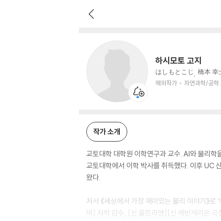
하시모토 고지
해외작가
자연과학/공학 저자
하시모토 고지
はしもとこじ
橋本 幸
해외작가
자연과학/공학
작가 소개
교토대학 대학원 이학연구과 교수. AI와 물리학을
교토대학에서 이학 박사를 취득했다. 이후 UC
왔다.
저서 《세상에서 가장 재미있는 물리 이야기》로 ‘
머] 자막 감수, [신 울트라맨][신 에반게리온