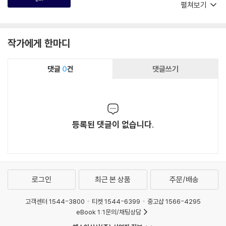
다. 이 책은 이러한 시대적 변화를 통찰력을 가지
펼쳐보기
고 분석하였으며, 향후 브랜딩이나 마케팅이 어
떻게 변화되어야 할지에 대한 디지털 인사이트를
주는 좋은 길잡이가 될 것이다. 플랫폼을 기반으
작가에게 한마디
로 어떻게 브랜드와 비즈니스를 키워 갈지에 대한
해답을 얻고자 한다면 반드시 이 책을 정독하기를
댓글
0
건
댓글쓰기
추천한다.
등록된 댓글이 없습니다.
로그인
최근 본 상품
주문/배송
고객센터 1544-3800
티켓 1544-6399
중고샵 1566-4295
eBook 1:1문의/채팅상담