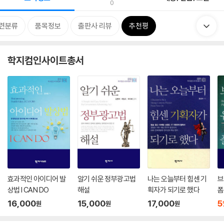
0
련분류
품목정보
출판사 리뷰
추천평
학지컴인사이트총서
효과적인 아이디어 발
알기 쉬운 정부광고법
나는 오늘부터 힘센 기
브
상법 I CAN DO
해설
획자가 되기로 했다
폼
16,000
15,000
17,000
5
원
원
원