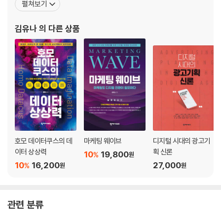
펼쳐보기
04 플랫폼이란 무엇인가
한 솔루션을 연구하던 중, 문과와 이과의 성향을 융합할 수 있는 ‘빅데
플랫폼은 디지털 시장이다
이터’라는 테마를 만나 현재는 디지털 세상을 움직이는 새로운 질서
김유나
의 다른 상품
플랫폼 비즈니스로 가야 하는 이유
를 세우는 데 그동안의 경험과 역량을 쏟는 중이다. Kantar
플랫폼이 되기 위한 기본 요소들
05 디지털 플랫폼이 분화되고 있다
플랫폼 비즈니스에서 벌어지는 각축전: 플랫폼 vs. 콘텐츠
디지털에 존재하는 다양한 플랫폼
디지털 플랫폼은 어디로 진화하는가
고객에게 다가가는 플랫폼 이원화 전략
06 브랜드가 꿈꾸는 디지털 플랫폼의 세계
호모 데이터쿠스의 데
마케팅 웨이브
디지털 시대의 광고기
고객과 직접 소통하는 D2C 전략
이터 상상력
획 신론
10
19,800
%
원
자사몰을 등에 업고 성장하는 스몰 브랜드들
10
16,200
27,000
%
원
원
빅 브랜드도 플랫폼이 될 수 있을까
브랜드를 중심으로 한 라이프스타일 플랫폼 설계
관련 분류
제3부 브랜드 유니버스의 설계