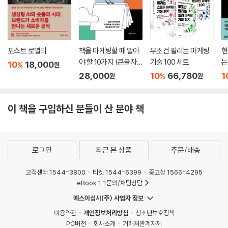
이 책은 이러한 시대적 변화를 통찰력을 가지고 분석하였으며, 향후 브랜
딩이나 마케팅이 어떻게 변화되어야 할지에 대한 디지털 인사이트를 주는
좋은 길잡이가 될 것이다. 플랫폼을 기반으로 어떻게 브랜드와 비즈니스를
키워 갈지에 대한 해답을 얻고자 한다면 반드시 이 책을 정독하기를 추천
포스트 로열티
책을 마케팅할 때 알아
무조건 팔리는 마케팅
현
한다.
야 할 10가지 (큰글자
기술 100 세트
는
10
18,000
%
원
책)
- 이남식 (서울예술대학교 총장)
28,000
10
66,780
1
%
원
원
비즈니스의 중심이 오프라인에서 온라인으로 확연히 이동하는 것을 목격
이 책을 구입하신 분들이 산 분야 책
하면서 어떻게 대응해야 할지 막연했던 시점에, 김유나 교수의 신간『 브랜
드 유니버스 플랫폼 전략』은 향후 사업의 방향성 정립에 큰 도움이 되었다.
저자의 현업에서의 오랜 경험이 이론적인 정치함과 잘 어울려져 있어, 어
려운 내용을 지루하지 않고 쉽게 풀어 나가는 모양새가 저자의 내공이 만
로그인
최근 본 상품
주문/배송
만치 않음을 보여 주고 있다. 온라인 사업으로 고민하는 모든 분에게 이 책
고객센터 1544-3800
티켓 1544-6399
중고샵 1566-4295
을 추천한다.
eBook 1:1문의/채팅상담
- 이진성 (롯데푸드 대표)
예스이십사(주) 사업자 정보
이용약관
개인정보처리방침
청소년보호정책
이 책에는 오늘날 디지털 경제와 마케팅에 대한 많은 것이 담겨 있다. 디지
PC버전
회사소개
거래처관계자께