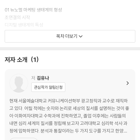
01 뉴노멀 마케팅 생태계의 형성
초연결의 시작
디지털 생태계의 특성
오가닉 생태계로 진화하는 비즈니스 환경
목차 더보기
02 디지털 플랫폼으로 시장 재편
초연결이 탄생시킨 플랫폼 비즈니스
저자 소개
1
경계 없는 수평 확장의 디지털 플랫폼 생태계
원스탑 수직 확장의 디지털 플랫폼 생태계
저
김유나
03 마케팅에도 디지털 트랜스포메이션이 필요하다
관심작가 알림신청
4차 산업혁명의 마케팅적 의미
제품 중심에서 고객 중심의 설계로
현재 서울예술대학교 커뮤니케이션학부 광고창작과 교수로 재직하
상대성의 파괴가 불러온 절대가치의 중요성
고 있다. 어릴 적에는 숫자와 논리로 세상의 질서를 설명하는 것이 좋
전통 마케팅 vs. 뉴노멀 마케팅
아 이화여자대학교 수학과에 진학하였고, 졸업 이후에는 사람들의
내면 심리 세계의 질서를 정립해 보고자 고려대학교 심리학 석사 과
제2부 브랜드 유니버스의 성장
정에 입학하였다. 분석과 통찰이라는 두 가지 도구를 가지고 한양대
학교 광고홍보학과 박사 과정에 진학하여 마케팅 커뮤니케이션에 대