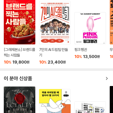
성을 두고 갈피를 잡으려는 이들에게 이 책을 통해 전략을 점검하며 재정
비해 볼 것을 권한다.
- 배수정 (암웨이 대표)
마켓은 쉬지 않고 끊임없이 변화한다. 당연히 기업과 브랜드도 살아 움직
이는 생물이 되어야 한다. 기업 입장에서 트렌드에 민감하게 귀 기울이고
소비자 중심의 행동을 취하지 않으면 도태되는 것은 시간 문제다. 이러한
격변의 환경에서 마케팅의 역할은 더욱 급부상하고 있다. 이 책은 광고인
[그래제본소] 브랜드를
7인의 AI 드림팀 만들
핑크펭귄
무
으로 커리어를 시작한 저자가 빅데이터 기반 마케팅 전략 수립, 브랜드 컨
찍는 사람들
기
10
13,500
1
%
원
설팅 등 마케팅 업계의 다양한 프로젝트를 통해 축적한 인사이트를 담고
10
19,800
10
23,400
%
%
원
원
있다. 과거의 비즈니스 모델에서 벗어나, 우리 브랜드만의 매력적인 디지
털 생태계 구축을 고민하는 기업에게 길잡이가 되어 줄 것이다.
이 분야 신상품
- 이경수 (세라젬 대표)
스마트폰의 출현으로 시작된 모바일 혁신, 빅데이터, 클라우드, 기계학습
과 인공지능으로 디지털 트랜스포메이션이 출발되었다면, 코로나 팬데믹
은 비대면이 일상의 새로운 표준으로 자리 잡게 하여 디지털 트랜스포메이
션을 가속화시키고 있다.