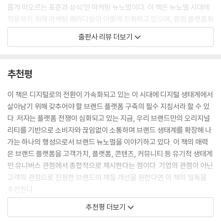
플랫폼 기반 라이프 콘텐츠의 설계
롭게 떠오르는 표준과 상식’인 마케팅 뉴노멀이다. 이 책은 뉴노멀 시대에
적응하기 위해 마케팅 패러다임이 어떻게 진화하고 있으며, 점점 플랫폼화
11 커뮤니티 창조(community creation)
되는 비즈니스 생태계에서 브랜드는 어떻게 살아남아야 할 것인가에 대한
출판사 리뷰 더보기
지속 가능한 플랫폼의 원천
실천적이고 전략적인 가이드라인을 제시하고 있다.
성공하는 커뮤니티의 비밀
커뮤니티 창조 전략
제1부. 뉴노멀 마케팅 생태계의 등장
추천평
커뮤니티 운영 가이드
플랫폼을 기반으로 마케팅의 4P가 통합되고 있다. 이러한 초연결 생태계
에서는 마케팅의 전 과정에 들어오는 소비자를 레버리지 할 수 있도록 철
이 책은 디지털로의 전환이 가속화되고 있는 이 시대에 디지털 생태계에서
12 브랜드 유니버스 생태계의 완성
저히 소비자 중심으로 마케팅 전략을 재구성해야 한다. 더불어 제품과 브
살아남기 위해 갖추어야 할 브랜드 플랫폼 구축의 필수 지침서라 할 수 있
디지털 생태계에 대한 인사이트
랜드가 매개가 되어 고객 중심의 오가닉 네트워크 생태계가 운영될 수 있
다. 저자는 플랫폼 전쟁이 심화되고 있는 지금, 우리 브랜드만의 오리지널
브랜드 플랫폼 운영 법칙
도록 브랜드의 절대가치에 집중해야 한다.
리티를 기반으로 소비자와 끊임없이 소통하며 브랜드 생태계를 확장해 나
가는 하나의 행성으로서 브랜드 뉴노멀을 이야기하고 있다. 이 책의 매력
에필로그_마케팅 창의력으로 승부하라
제2부. 브랜드 유니버스의 성장
은 브랜드 플랫폼을 고객가치, 플랫폼, 콘텐츠, 커뮤니티 등 유기적 생태계
참고문헌
디지털을 중심으로 떠오르고 있는 비즈니스 유형은 플랫폼이다. 플랫폼은
인 유니버스 관점에서 종합적으로 제시한다는 점이다. 기업의 관점이 아닌
찾아보기
곧 디지털 시장과 다름이 없다. 우후죽순으로 생겨나고 있는 다양한 플랫
고객의 관점으로 진정한 브랜드의 체질 개선을 원한다면 이 책의 일독을
폼들은 크게 판매지향의 푸시형과 관계지향의 풀형으로 양분할 수 있는데,
추천한다.
점차 푸시형과 풀형이 결합하는 방식으로 진화하는 중이다. 점점 복잡해지
- 김영철 (바인 회장)
추천평 더보기
고 있는 디지털 생태계에서 브랜드가 지향해야 할 플랫폼은 판매를 위한
자사몰이 아닌, 고객이 원하는 라이프스타일을 경험하게 해주고 그들과 함