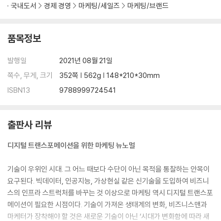
국내도서
경제 경영
마케팅/세일즈
마케팅/브랜드
07 브랜드 유니버스 설계도
08 고객가치 창조(value creation)
품목정보
연결을 통한 가치 창조
불편 해소와 욕구 충족
발행일
2021년 08월 21일
고객 관계 관리(CRM)에서 고객 경험 관리(CEM)로
쪽수, 무게, 크기
352쪽 | 562g | 148*210*30mm
다시 브랜드가 필요하다
ISBN13
9788999724541
제품이 아닌 라이프스타일로 브랜드를 재정비하라
09 플랫폼 창조(platform creation)
출판사 리뷰
플랫폼이 일하는 법
플랫폼의 조건
디지털 트랜스포메이션을 위한 마케팅 뉴노멀
라이프스타일 플랫폼으로 변모하는 방법
기술이 우위인 시대. 그 어느 때보다 수단이 아닌 목적을 통찰하는 안목이
10 콘텐츠 창조(content creation)
요구된다. 빅데이터, 인공지능, 가상현실 같은 신기술을 도입하여 비즈니
플랫폼에서 콘텐츠로 무게중심 이동
스의 인프라 스트럭처를 바꾸는 것 이상으로 마케팅 역시 디지털 트랜스포
콘텐츠의 작동 방식: 유인과 유도
메이션이 필요한 시점이다. 기술이 가져온 생태계의 변화, 비즈니스맨과
다양한 콘텐츠 유형
마케터가 장착해야 할 것은 새로운 기술이 아닌 ‘시대가 변화함에 따라 새