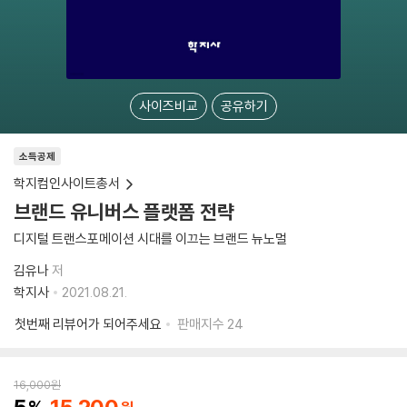
사이즈비교
공유하기
소득공제
학지컴인사이트총서
브랜드 유니버스 플랫폼 전략
디지털 트랜스포메이션 시대를 이끄는 브랜드 뉴노멀
김유나
저
학지사
2021.08.21.
첫번째 리뷰어가 되어주세요
판매지수
24
16,000
원