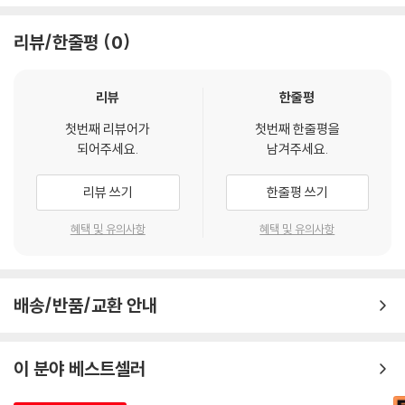
최근 럭셔리 패션 브랜드들이 가장 중시하고 우선적으로 변화의 움직임을
께 소통하며 만들어가는 ‘브랜드 유니버스’라 할 수 있다.
보이는 영역은 브랜드 마케팅(brand marketing)의 디지털 트랜스포메
리뷰/한줄평
0
이션(digital transformation)이다. 김유나교수의 신간『브랜드 유니버
제3부. 브랜드 유니버스의 설계
스 플랫폼 전략』에는 마케팅 전문가뿐만 아니라 CEO들도 일독하며 공부
브랜드 유니버스는 네 단계의 창조 과정을 거쳐서 탄생된다. 우리 브랜드
리뷰
한줄평
해야 할 풍부한 인사이트가 담겨져 있다.
가 제공하고자 하는 ‘고객가치 창조’를 중심으로, 이를 구현할 수 있는 ‘플
랫폼 창조’와 플랫폼이란 디지털 공간을 채울 수 있는 ‘콘텐츠 창조’를 거치
첫번째 리뷰어가
첫번째 한줄평을
- 박은관 (시몬느 회장)
되어주세요.
남겨주세요.
며 고객가치를 실체화시킨다. 그리고 이렇게 설계된 브랜드 플랫폼을 지속
가능하게 운영하기 위해 ‘커뮤니티 창조’를 기획하면서 브랜드 유니버스는
이 책은 마케팅과 브랜딩 영역에 뿌리를 단단히 내린 채, 비즈니스 전반에
리뷰 쓰기
한줄평 쓰기
항해의 준비를 마친다.
걸쳐 초연결 시대의 고객 접근에 대한 본질과 핵심을 꿰뚫고 있다. 등장하
는 개념들은 복합적이고 다층적이지만, 현상과 흐름에 대한 통찰과 제안은
혜택 및 유의사항
혜택 및 유의사항
간결하고 적확하다.
직관적이면서 체계적인 분석으로 밑그림을 그린 뒤, 피부에 와닿는 풍부한
배송/반품/교환 안내
사례로 완성도를 높였다. 군더더기 없는 설명과 리듬감 있는 구조로 책장
이 쉽게 넘어가고, 각종 용어 사용도 친절하고 자연스럽다. 신조어이자 타
이틀인 ‘브랜드 유니버스’로 다가서는 접근 방식 또한 명쾌하다. 저자의 분
이 분야 베스트셀러
석처럼, 좋든 싫든 우리는 모두 고객과 브랜드가 실시간으로 소통하며 교
감하는 세계관 속에서 살아가고 있다. 브랜드 마케팅에 대한 고민의 방향