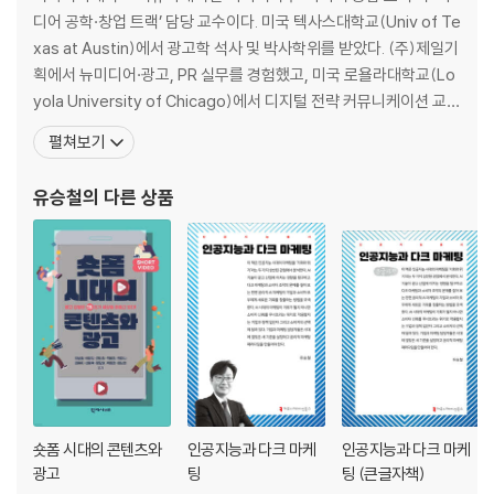
크리에이티브 자산 만들기
디어 공학·창업 트랙’ 담당 교수이다. 미국 텍사스대학교(Univ of Te
xas at Austin)에서 광고학 석사 및 박사학위를 받았다. (주)제일기
획에서 뉴미디어·광고, PR 실무를 경험했고, 미국 로욜라대학교(Lo
참고문헌
yola University of Chicago)에서 디지털 전략 커뮤니케이션 교수
찾아보기
를 역임했다. 또 CJ, KT, 삼성 등 다수의 기업 및 과학기술정보통신
펼쳐보기
부, 행정자치부, 대한간호협회 등의 공공기관들과 연구·컨설팅 프로
젝트를 진행했으며, 한국헬스커뮤니케이션학회, 한국소비자심리학
유승철
의 다른 상품
회, 한국광고홍보학회,
숏폼 시대의 콘텐츠와
인공지능과 다크 마케
인공지능과 다크 마케
광고
팅
팅 (큰글자책)