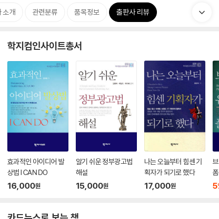
 소개
관련분류
품목정보
출판사 리뷰
학지컴인사이트총서
효과적인 아이디어 발
알기 쉬운 정부광고법
나는 오늘부터 힘센 기
브
상법 I CAN DO
해설
획자가 되기로 했다
폼
16,000
15,000
17,000
5
원
원
원
카드뉴스로 보는 책