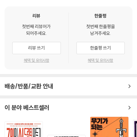
있다는 경고 메시지를 전달하는 데 성공했다. 이 캠페인은 사람들에게 생
태계 보호의 중요성을 환기했으며, 맥도날드는 식량 위기를 이겨 내는데
리뷰
한줄평
앞장서는 기업이라는 평판을 얻었다. 이와 같은 생태 지향적 크리에이티브
첫번째 리뷰어가
첫번째 한줄평을
가 코로나19 이후에는 더욱 중요해질 수밖에 없다.
되어주세요.
남겨주세요.
2, 창의성(creativity)의 중시를 넘어서 창의주성(creotaxis)을 지향
리뷰 쓰기
한줄평 쓰기
하는 메시지.
혜택 및 유의사항
혜택 및 유의사항
창의주성(走性, taxis)이란 창의성의 수준에 따라 수용자의 마음이 끌리
거나 회피하는 경향을 말한다. 코로나19 이후에도 창의성은 기본이지만
여기에 더해 ‘창의주성’을 지향하는 메시지가 더 환영받을 가능성이 높다.
배송/반품/교환 안내
수많은 광고들이 넘치는 상황에서 소비자들이 좋아하고 마음이 끌리는 지
점에 관련되는 각종 빅데이터 자료를 종합적으로 분석한 다음, 소비자들의
끌림 지점을 겨냥하는 메시지 전략을 구사해야 한다. 창의성이 제품이나
이 분야 베스트셀러
브랜드에서 출발하는 관점이라면, 창의주성은 소비자의 끌림에서 출발하
는 관점이다.
3, 고형적(solid) 권고에서 벗어나 유동적(liquid) 스밈을 지향하는 메