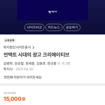
사이즈비교
카드뉴스
공유하기
소득공제
학지컴인사이트총서
언택트 시대의 광고 크리에이티브
김병희
유승철
정세훈
김동후
한규훈
저
외 2명
학지사
2021.04.30.
첫번째 리뷰어가 되어주세요
15,000
원
15,000