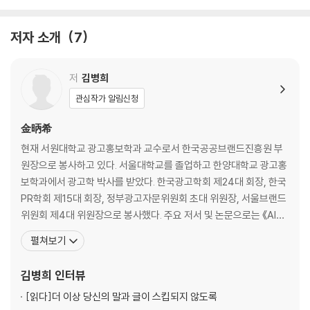
광고산업과 혁신 확성기로서의 광고
광고산업의 진화, ‘단순 - 종합 - 분화 - 융합’으로
저자 소개
7
탈경계의 시대, 경계를 넘어 결과를 만드는 광고산업
광고산업과 책무성 2.0
저
김병희
03 언택트 시대의 매체 이용과 광고 크리에이티브
관심작가 알림신청
사회적 정책과 매체 이용
매체별 및 콘텐츠별 변화
金昞希
요일별 및 시간대별 매체 이용 패턴의 변화
현재 서원대학교 광고홍보학과 교수로서 한국공공브랜드진흥원 부
매체 동시 이용과 광고의 함의
원장으로 봉사하고 있다. 서울대학교를 졸업하고 한양대학교 광고홍
보학과에서 광고학 박사를 받았다. 한국광고학회 제24대 회장, 한국
04 언택트 시대의 소비자 행동에 대한 이해
PR학회 제15대 회장, 정부광고자문위원회 초대 위원장, 서울브랜드
언택트 문화와 소비자
위원회 제4대 위원장으로 봉사했다. 주요 저서 및 논문으로는 《AI와
언택트 문화의 긍정적 요인
PR 회사에서 일하기》(커뮤니케이션북스, 2025), 《디지털 시대의
펼쳐보기
언택트 맥락에서의 소비자 행동과 일방적 낙관론의 위험성
광고 용어 300》(학지사비즈, 2025)을 비롯한 70여 권의 저서를 출
부작용에 대한 해결책 모색
간했으며, “디지털 시대의 광고산업 생태계를 고려한 광고의 새로운
김병희
인터뷰
정의”(2024)를 비롯한 120여 편의 논문을 국내
05 언택트 시대의 콘텐츠 전략과 인사이트
[읽다]
더 이상 당신의 말과 글이 스킵되지 않도록
일곱 가지 의미 지점