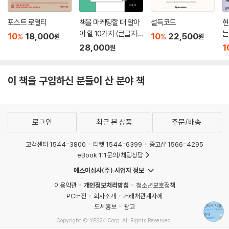
경계를 넘어 결합과 공명으로
포스트 로열티
책을 마케팅할 때 알아
설득코드
현
야 할 10가지 (큰글자
는
10
18,000
10
22,500
%
%
원
원
탈경계의 시대, 전기차를 만드는 기업이 게임회사와 경쟁하기도 하고 온라
책)
28,000
1
원
인 상거래 서비스 회사가 갑자기 콘텐츠 제작 및 유통회사로 등장했다. 실
제로 혁신기업의 대명사로 불리는 테슬라(Tesla)는 차 안에서 즐길 수 있
이 책을 구입하신 분들이 산 분야 책
는 비디오게임을 다수 출시하면서 차량 인포테인먼트 시스템의 폭발적 성
장을 예고했다. 즉 미래에는 자동차는 현재의 PC방과 유사한 역할을 할지
도 모른다.
대표적인 국내 온라인 상거래 플랫폼인 쿠팡은 온라인 스트리밍 동영상 서
로그인
최근 본 상품
주문/배송
비스(OTT) ‘쿠팡플레이’와 개방형으로 누구나 쇼호스트가 될 수 있는 라
이브 커머스인 ‘쿠팡 라이브’를 출시하는 등 산업의 경계를 넘는 탈경계의
고객센터 1544-3800
티켓 1544-6399
중고샵 1566-4295
도전을 이어가고 있다.
eBook 1:1문의/채팅상담
비대면 2.0 시대, 광고산업의 성장을 위해서는 각자 개별적으로 흩어져 있
예스이십사(주) 사업자 정보
는 산업의 요소와 적극적으로 결합해 큰 공명을 만들어야 한다. 비대면 환
이용약관
개인정보처리방침
청소년보호정책
경에서 콘텐츠 소비와 상거래 환경이 급속도로 바뀌고 경쟁의 구도도 예측
PC버전
회사소개
거래처관계자께
하기 힘든 마케팅 커뮤니케이션 비즈니스에서 광고산업이 생존하려면 독
도서홍보
광고
특한 전문성이라는 ‘깊이’뿐 아니라 IT, 리테일, 제조업에 이르는 이종 분야
Copyright © YES24 Corp. All Rights Reserved.
와의 탈경계적인 결합을 통해 외연을 확장해야 한다. 실제로 여러 광고회
MATOM8