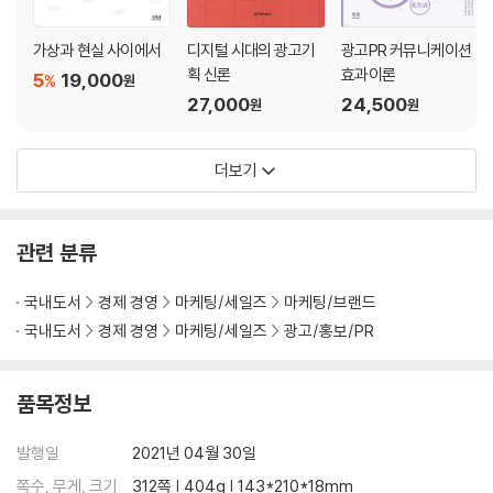
가상과 현실 사이에서
디지털 시대의 광고기
광고PR 커뮤니케이션
획 신론
효과이론
5
19,000
%
원
27,000
24,500
원
원
더보기
관련 분류
국내도서
경제 경영
마케팅/세일즈
마케팅/브랜드
국내도서
경제 경영
마케팅/세일즈
광고/홍보/PR
품목정보
발행일
2021년 04월 30일
쪽수, 무게, 크기
312쪽 | 404g | 143*210*18mm