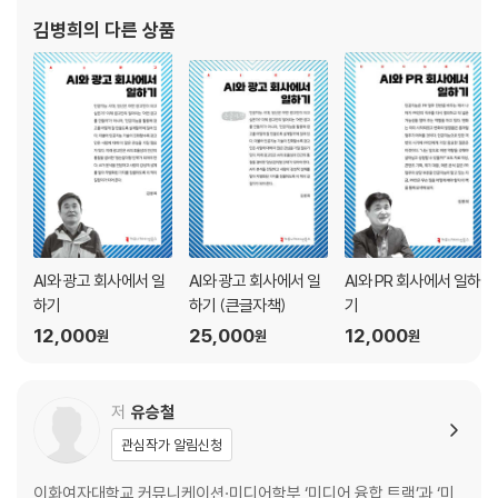
관점의 재정비
김병희
의 다른 상품
콘텐츠 기획 가이드라인
언택트와 콘텐츠의 미래
06 지속가능한 발전 목표와 브랜드 액티비즘
크리에이티비티란 무엇인가
브랜드의 뉴노멀, 지속가능한 발전 목표에 달렸다
국내 기업의 지속가능경영
지속가능한 발전 목표(SDGs) 브랜드의 키워드 세 가지
코로나 시대 크리에이티비티의 다섯 가지 특징
AI와 광고 회사에서 일
AI와 광고 회사에서 일
AI와 PR 회사에서 일하
하기
하기 (큰글자책)
기
07 언택트 시대에 필요한 광고인의 관점과 자세
12,000
25,000
12,000
원
원
원
뉴노멀 시대를 맞이하는 당신의 관점은 무엇인가
광고의 역할 재정의
광고인의 진정성 철학
저
유승철
브랜드의 팬덤을 만드는 크리에이터
관심작가 알림신청
크리에이티브 인사이트의 중요성
세상의 움직임으로부터 광고가 배워야 할 것
이화여자대학교 커뮤니케이션·미디어학부 ‘미디어 융합 트랙’과 ‘미