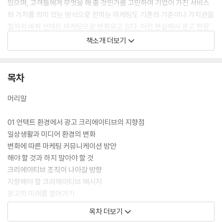
있으며, 고객들에게 무엇을 해 줄 것인가를 고민하여 기업이 가진 서비스
와 가치를 의미 있는 방식으로 전하는 마케팅도 기존의 기준이나 가치관을
철저히 바꿔 언택트 마케팅으로 변화되고 있다. 이런 현실에서 광고 현장
과 학교에서 활발한 활동하는 플레이어 7명은 바로 지금이 과거의 기준이
책소개 더보기
나 가치관을 철저히 바꾸는 최적의 시기로 뽑고 있다. 광고는 과학인가 예
술인가 하는 논쟁에서 벗어나 과학과 예술을 포괄하는 개념 크리에이티브
가 필요한 시점이다. 마케팅 도구로서의 광고를 넘어 사회문화적 표현과
목차
시점을 넘어 급변하는 시대적 요구에 맞는 '의미 있는 다름'을 만드는 크리
에에이티브에 집중할 수밖에 없다. 이 책은 광고 현장이 어떻게 변화하고
머리말
있으며 가장 시급하게 처리할 문제와 해결책은 무엇인지 담고 있다. 광고
크리에이티브를 어떻게 전개하는 것이 바람직할지 이 책에서 답을 찾을 수
01 언택트 환경에서 광고 크리에이티브의 지향점
있을 것이다.
일상생활과 미디어 환경의 변화
변화에 따른 마케팅 커뮤니케이션 방안
해야 할 것과 하지 말아야 할 것
크리에이티브 조직이 나아갈 방향
지향해야 할 크리에이티브 메시지
광고의 미래를 열어가기
목차 더보기
02 언택트 시대와 크리에이티브 산업의 변화