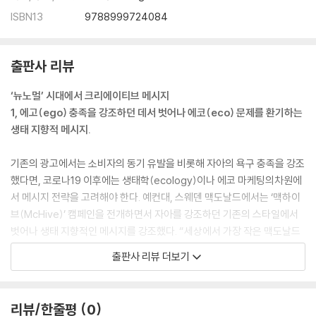
ISBN13
9788999724084
출판사 리뷰
‘뉴노멀’ 시대에서 크리에이티브 메시지
1, 에고(ego) 충족을 강조하던 데서 벗어나 에코(eco) 문제를 환기하는
생태 지향적 메시지.
기존의 광고에서는 소비자의 동기 유발을 비롯해 자아의 욕구 충족을 강조
했다면, 코로나19 이후에는 생태학(ecology)이나 에코 마케팅의차원에
서 메시지 전략을 고려해야 한다. 예컨대, 스웨덴 맥도날드에서는 ‘맥하이
브(McHive)’ 캠페인을 전개하면서 자아를 강조하던 기존의 스타일에서
벗어나 생태 지향적인 메시지를 강조했다. “세상에서 가장 작은 맥도날드
를 소개합니다”라는 카피로 생태 문제의 중요성을 환기한 것이다.
출판사 리뷰 더보기
맥도날드 매장은 사람이 한 명도 들어갈 수 없을 정도로 작았다. 오로지 야
생벌을 위한 맥도날드 가게였기 때문이다. 맥도날드는 벌집을 만드는 데서
나아가 야생벌 보호 자금을 마련하기 위해 경매를 진행하기도 했다. 맥도
리뷰/한줄평
0
날드는 캠페인에서 만약 벌이 사라진다면 생물의 연쇄 종말이 일어날 수