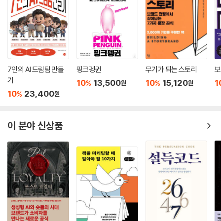
시지
그동안의 광고 표현에서는 광고 타깃을 설정하고 소비자 혜택을 찾아내 콘
셉트를 도출하고 메시지를 만드는 고정적이고 고형적인 권고에 치중했다.
그러나 코로나19 이후에는 언제 어디에서 효과가 나타날지 모르는 접점의
맥락을 고려해 액체처럼 어디로든 흘러갈 수 있는 크리에이티브에 치중할
7인의 AI 드림팀 만들
핑크펭귄
무기가 되는 스토리
보
필요가 있다. 유동하며 흐르는 광고 메시지가 개체화된 사람들의 마음을
기
10
13,500
10
15,120
1
%
%
원
원
움직일 가능성이 높다.
10
23,400
%
원
4, 느슨한(loose) 유지에서 벗어나 기민한(agile) 변모를 지향하는 메
시지.
이 분야 신상품
기존에는 어떤 광고를 하려면 미디어에 3개월 이상 청약을 해서 브랜드 메
시지를 노출하는 방식이었다. 그리고 핵심 메시지 하나를 정해서 가급적
장기간에 걸쳐 사용해야 통합적 마케팅 커뮤니케이션(IMC) 활동에 적합
하다고 알려져 있었다. 그러나 코로나19 이후의 위기 상황에서는 보다 기
민한 방식의 미디어 활용이 중요해졌고, 필요할 경우에는 과감하게 메시지
를 바꿀 필요도 있다. 상황에 알맞게 메시지를 기민하게 바꾸는 대응 메시
지 전략을 수립하는 문제도 더더욱 중요해졌다.