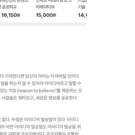
터테인먼트 콘텐츠
언택트 시대의 광고 크
기업을 살리는 설득의
디지털 
반 공공외교
리에이티브
기술
케팅 기
16,150
15,000
14,000
5
13
%
원
원
원
를 다 기억한다면 당신의 머리는 터져버릴 것이다.
 말을 하는지 알 수 있어야 아이디어라고 말할 수
이유(reason to believe)’를 제공하는 것
었다. 사람들은 재미있고, 새로운 정보를 공유한다.
없다. 수많은 아이디어 발상법이 있다. 아이디
세계의 어떤 아이디어 발상법도 아이디어 발상을 위
사람은 대부분 초보자들이다. 초보자들의 공통된