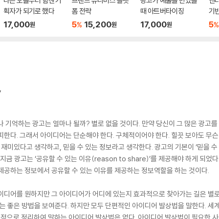
나는 오늘부터 힘센 기
브랜드 유니버스 플랫
광고가 예술을 만났을
엔
획자가 되기로 했다
폼 전략
때 아트버타이징
기
17,000
5
15,200
17,000
5
%
%
원
원
원
,
나 기억하는 광고는 얼마나 될까? 별로 없을 것이다. 만약 당신이 그 많은 광고
피한다. 그래서 아이디어는 단순해야 한다. 구체적이어야 한다. 힐끗 보아도 무슨
미있다고 생각하고, 믿을 수 있는 정보라고 생각한다. 광고의 기본이 ‘믿을 수 있는 
금 광고는 ‘공유할 수 있는 이유(reason to share)’를 제공해야 하게 되
제공하는 정보에서 공유할 수 있는 이유를 제공하는 정보역할을 하는 것이다.
이디어를 원하지만 그 아이디어가 어디에 있는지 효과적으로 찾아가는 길은 별로 
다는 좋은 방법을 보여준다. 하지만 모두 단편적인 아이디어 발상법을 말한다. 
효과적으로 정리하여 말하는 아이디어 발상법은 없다. 아이디어 발상법이 필요한 