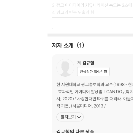
3. 광고 아이디어의 커뮤니케이션 속도는 3초에
4. 광고의 반복 노출의 힘
5. 빅 아이디어는 광고비용을 줄여 준다
6. USP의 관점으로 광고전략을 살펴보자
7. USP는 ESP로 전환되어야 한다
8. 비주얼과 카피는 단순명쾌해야 한다
저자 소개
1
9. 아무도 광고를 눈여겨보지 않는다
10. 어떤 유형의 비주얼이 효과적인가
11. 어떤 유형의 헤드라인이 효과적인가
저
김규철
12. 카피와 비주얼의 행복한 결혼
관심작가 알림신청
13. 사족 하나
14. 사족 둘
현 서원대학교 광고홍보학과 교수(1998~현재)
『효과적인 아이디어 발상법: I CAN DO』(학
제2부 광고주의 문제해결_47~63
사, 2020) 『사랑한다면 따귀를 때려라: 아
작 기본』(서울미디어, 2013 /
1. 좋은 광고란
펼쳐보기
2. 좋은 광고표현의 조건 5가지
3. 광고주의 문제
김규철
의 다른 상품