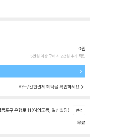
0원
5만원 이상 구매 시 2천원 추가 적립
카드/간편결제 혜택을 확인하세요
등포구 은행로 11(여의도동, 일신빌딩)
변경
무료