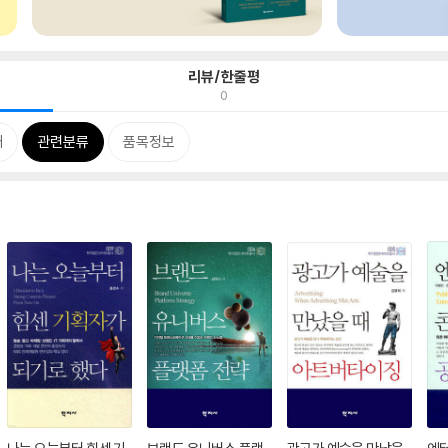
리뷰/한줄평
0
개
관련분류
품목정보