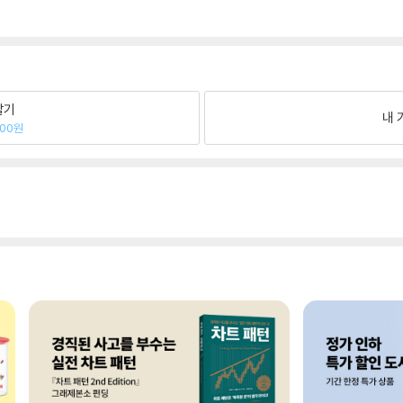
팔기
내 
600원