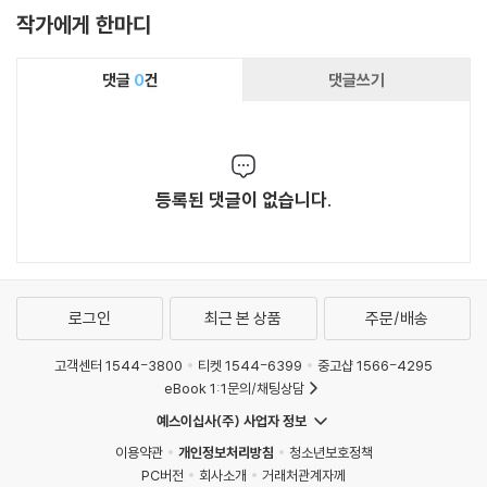
작가에게 한마디
댓글
0
건
댓글쓰기
등록된 댓글이 없습니다.
로그인
최근 본 상품
주문/배송
고객센터 1544-3800
티켓 1544-6399
중고샵 1566-4295
eBook 1:1문의/채팅상담
예스이십사(주) 사업자 정보
이용약관
개인정보처리방침
청소년보호정책
PC버전
회사소개
거래처관계자께