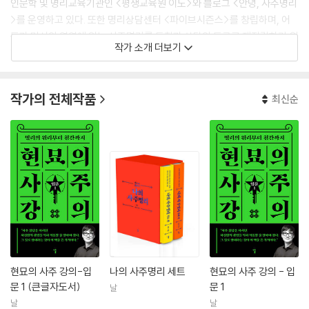
인문학 및 명리교육기관인 <평생교육원 이도>와 블로그 <안녕, 사주명리
>를 운영하고 있다. 또한 명리상담센터 <파이브시즌스>를 창립하며, 어
둠과 미신의 영역에 있는 사주명리를 통찰과 상담의 도구로 재정립하기 위
작가 소개 더보기
해 노력 중이다. 《나의 사주명리: 기초 편》, 《나의 사주명리: 심화 편》, 《현
묘의 사주 강의: 입문 1》을 썼다.
작가의 전체작품
최신순
현묘의 사주 강의-입
나의 사주명리 세트
현묘의 사주 강의 - 입
문 1 (큰글자도서)
문 1
날
날
날