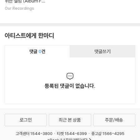
위한 앨범 (Album Fo
r Astor)
Our Recordings
아티스트에게 한마디
댓글
0
건
댓글쓰기
등록된 댓글이 없습니다.
로그인
최근 본 상품
주문/배송
고객센터 1544-3800
티켓 1544-6399
중고샵 1566-4295
eBook 1:1문의/채팅상담