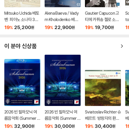
Mitsuko Uchida 베토
Alena Baeva / Vady
Gautier Capucon 고
S
벤: 피아노 소나타 30-
m Kholodenko 베토
티에 카퓌송 첼로 소품
t
32번 (Beethoven: Pi
벤: 바이올린 소나타 5
집 (Emotions)
주
19
25,200
19
22,900
19
19,700
1
%
%
%
원
원
원
ano Sonatas Opp 10
번 '봄', 9번 '크로이처',
Bo
9 110 & 111)
3번 (Beethoven: Vio
n
lin Sonatas Nos. 5 "S
77
이 분야 신상품
pring", 9 'Kreutzer" &
3)
2026 빈 필하모닉 여
2026 빈 필하모닉 여
Sviatoslav Richter 슈
Sv
름음악회 (Summer Ni
름음악회 (Summer Ni
베르트: 방랑자의 환상
베
ght Concert 2026)
ght Concert 2026)
곡 (Schubert: Wand
'송
19
32,900
19
30,000
19
30,400
1
%
%
%
원
원
원