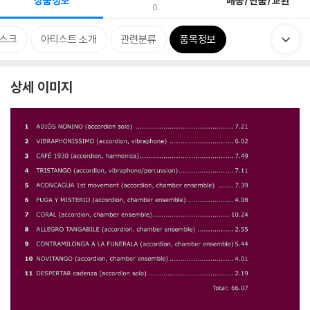
상품정보
배송/반품/교환
0
스크
아티스트 소개
관련분류
품목정보
상세 이미지