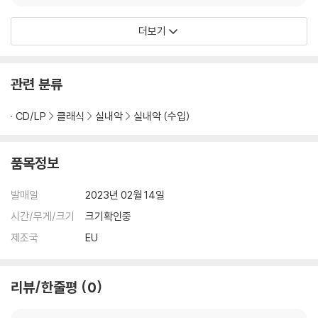
더보기
관련 분류
CD/LP
클래식
실내악
실내악 (수입)
품목정보
발매일
2023년 02월 14일
시간/무게/크기
크기확인중
제조국
EU
리뷰/한줄평
0