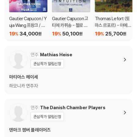
Gautier Capucon / Y
Gautier Capucon 고
Thomas Lefort (토
uja Wang 프랑크 / 쇼
티에 카퓌송 - 첼로 소
마스 르포르) - 아메리
팽: 첼로 소나타 (Franc
품집 '인투이션' (Intuiti
카의 색채 (Couleurs
19
34,000
19
50,100
19
25,700
%
%
%
원
원
원
k / Chopin: Cello Son
on) [UHQCD]
Des Ameriques)
atas) [UHQCD]
연주
Mathias Heise
관심작가 알림신청
마티아스 헤이세
하모니카 연주자
연주
The Danish Chamber Players
관심작가 알림신청
덴마크 챔버 플레이어즈