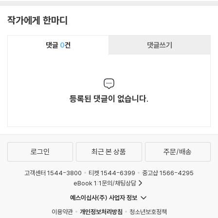
작가에게 한마디
댓글
0
건
댓글쓰기
등록된 댓글이 없습니다.
로그인
최근 본 상품
주문/배송
고객센터 1544-3800
티켓 1544-6399
중고샵 1566-4295
eBook 1:1문의/채팅상담
예스이십사(주) 사업자 정보
이용약관
개인정보처리방침
청소년보호정책