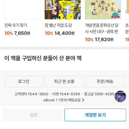
진짜 국기 찾기
참 별난 직업 도감
개념연결 문화유산 답
초
사 사전 대구 · 경북 편
문
10
7,650
10
14,400
%
%
원
원
10
17,820
1
%
원
이 책을 구입하신 분들이 산 분야 책
로그인
최근 본 상품
주문/배송
고객센터 1544-3800
티켓 1544-6399
중고샵 1566-4295
eBook 1:1문의/채팅상담
예스이십사(주) 사업자 정보
절판
개정판 보기
이용약관
개인정보처리방침
청소년보호정책
PC버전
회사소개
거래처관계자께