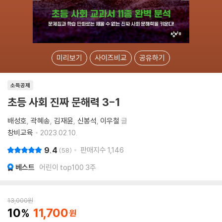
미리보기
사이즈비교
공유하기
소득공제
초등 사회 진짜 문해력 3-1
배성호
곽혜송
김재윤
신봉석
이우철
글
창비교육
2023.02.10.
9.4
판매지수
1,146
58
베스트
어린이 top100 3주
13,000
원
10
11,700