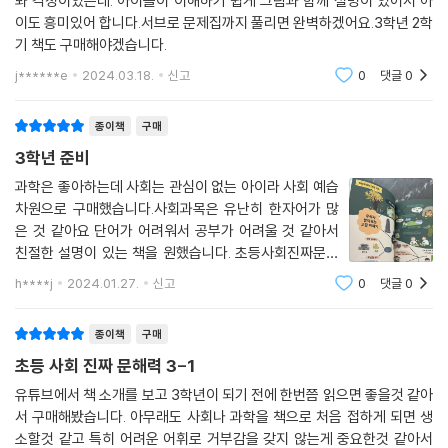
봐 걱정이였는데. 아이들이 이해하기 쉽게 그림과 함께 설명이 있어서 아
자들은 학생 스스로 배경지식을 통해 개념을 이해할 수 있도록 분량 제한
이도 흥미있어 합니다.서브로 문제집까지 풀리면 완벽하겠어요.3학년 2학
때문에 교과서에는 담지 못한 개념의 배경을 자세히 설명했다. 특히 교실
기 책도 구매해야겠습니다.
에서 아이들에게 실제 수업하듯이 차근차근 핵심 내용들을 안내하고 있다.
j******e
2024.03.18.
신고
0
댓글
0
사회는 개념을 외우는 것이 아니라 이해하는 것이 중요하다. 그래서 필자
들은 해당 학년의 수업에서 학생들이 어려워하는 부분을 모아 생생한 사례
종이책
구매
로 풀어냈다. 아이들은 『초등 사회 진짜 문해력』를 읽다 보면 왜 그런 개념
3학년 준비
이 나왔는지 자연스럽게 스스로 생각하고, 내용을 이해할 수 있을 것이다.
과학은 좋아하는데 사회는 관심이 없는 아이라 사회 예습
어른이 보기에는 뭐 이런 것까지 알려주어야 하는가라는 의문을 가질 수
차원으로 구매했습니다.사회과목은 유난히 한자어가 많
있다. 하지만 아이들은 기초적인 내용이더라도 학문적으로는 모두 처음 배
은 것 같아요 단어가 어려워서 공부가 어려울 것 같아서
우는 것이기에 평소 살아가는 생생한 생활 이야기 속에서 배우는 것이 가
친절한 설명이 있는 책을 원했습니다. 초등사회진짜문해
장 바람직하다. 시장과 마트 등에서 물건을 사고, 스마트폰을 사용하고, 교
력 책은 교과서보다 아이들 눈높이로 재미있게 내용을 전
h****j
2024.01.27.
신고
0
댓글
0
통수단을 이용하는 등등 생생한 이야기들이 바로 사회이기 때문이다. 즉,
개하고 예문이 많아서 이해가 쉽습니다. 너무 많지도 적지
도 않은 그림 삽입으로 혼자 공부하기 좋습니
아이들이 살아가는 세상 이야기와 또 재밌는 역사 이야기 등을 나누면서
종이책
구매
열어 간 수업을 교과서 진도에 맞추듯 학년과 학기에 맞춰 책으로 펼쳐 냈
초등 사회 진짜 문해력 3-1
다. 이 책과 함께하면 사회 교과서를 읽을 때 살아 숨 쉬는 세상과 마주할
수 있을 것이다.
유튜브에서 책 소개를 보고 3학년이 되기 전에 한번쯤 읽으면 좋을것 같아
서 구매해봤습니다. 아무래도 사회나 과학을 책으로 처음 접하게 되면 생
소할것 같고 특히 어려운 어휘로 거부감을 갖지 않는게 중요한것 같아서