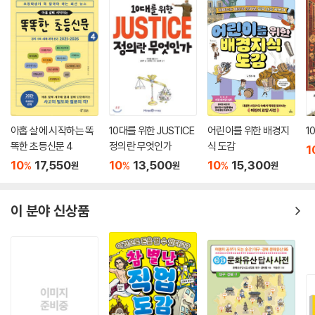
아홉 살에 시작하는 똑
10대를 위한 JUSTICE
어린이를 위한 배경지
1
똑한 초등신문 4
정의란 무엇인가
식 도감
1
10
17,550
10
13,500
10
15,300
%
%
%
원
원
원
이 분야 신상품