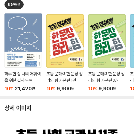
#문해력
하루 한 장 나의 어휘력
초등 문해력 한 문장 정
초등 문해력 한 문장 정
초
을 위한 필사 노트
리의 힘 기본편 1권
리의 힘 기본편 2권
리
10
21,420
10
9,900
10
9,900
1
%
%
%
원
원
원
상세 이미지