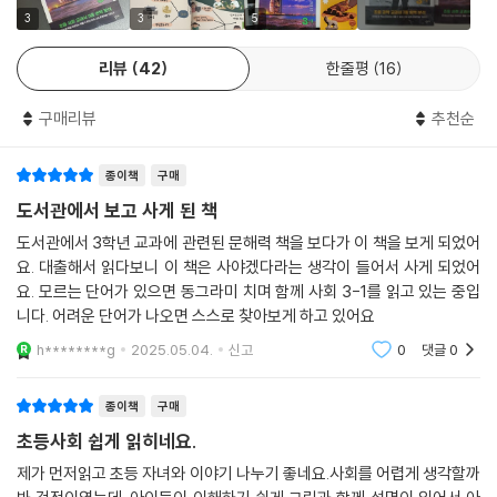
『초등 사회 진짜 문해력』은 새로 도입되는 초등 사회 검정 교과서를 분석
3
3
5
하여 집필한 개념 안내서이다. 실제로 교과서 개발에 참여한 교사로서 필
자들은 아이들이 어떤 부분에서 사회 과목을 어려워하는지 고민했다. 사회
리뷰
42
한줄평
16
는 지식 교과이기 때문에 개념 암기가 아니라 맥락 속에서 이해하고 스스
로 적용할 수 있는 ‘사회 문해력’이 필요하다. 그렇기 때문에 개념어의 배경
구매리뷰
추천순
설명은 생략하고 정의만 서술하는 교과서와 문제집은 아이들에게 피상적
인 기억만 남아 휘발되는 것이다. 지식 교과를 제대로 이해하기 위해서는
종이책
구매
다소 시간이 걸리더라도 책을 읽으며 개념어와 배경 설명을 따라 읽고 체
도서관에서 보고 사게 된 책
화하는 훈련이 필요하다. 이런 훈련은 사회 교과뿐만 아니라 모든 교과를
이해하는 데 도움이 될 것이다.
도서관에서 3학년 교과에 관련된 문해력 책을 보다가 이 책을 보게 되었어
요. 대출해서 읽다보니 이 책은 사야겠다라는 생각이 들어서 사게 되었어
요. 모르는 단어가 있으면 동그라미 치며 함께 사회 3-1를 읽고 있는 중입
『초등 사회 진짜 문해력』 은 무엇이 다른가?
니다. 어려운 단어가 나오면 스스로 찾아보게 하고 있어요
교과서 개발에 참여한 현직 교사가 모든 것을 처음 배우는 학생들에게 수
h********g
2025.05.04.
신고
0
댓글
0
업하듯 학년과 학기에 맞추어 핵심 내용을 안내했다.
종이책
구매
『초등 사회 진짜 문해력』은 교과서 개발에 참여한 현직 교사가 직접 집필
초등사회 쉽게 읽히네요.
했다. 그래서 개념의 정의만 정제하여 서술한 교과서의 한계를 누구보다
제가 먼저읽고 초등 자녀와 이야기 나누기 좋네요.사회를 어렵게 생각할까
잘 알고 있다. 이러한 한계에서 오는 학생들의 어려움을 해소하기 위해 필