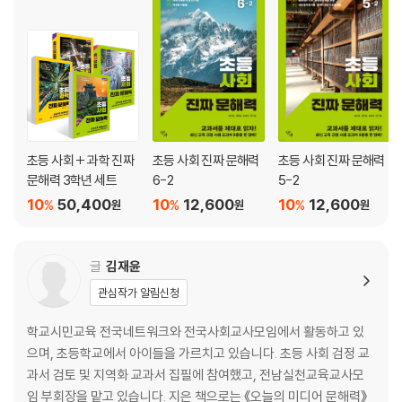
초등 사회 + 과학 진짜
초등 사회 진짜 문해력
초등 사회 진짜 문해력
문해력 3학년 세트
6-2
5-2
10
50,400
10
12,600
10
12,600
%
%
%
원
원
원
글
김재윤
관심작가 알림신청
학교시민교육 전국네트워크와 전국사회교사모임에서 활동하고 있
으며, 초등학교에서 아이들을 가르치고 있습니다. 초등 사회 검정 교
과서 검토 및 지역화 교과서 집필에 참여했고, 전남실천교육교사모
임 부회장을 맡고 있습니다. 지은 책으로는 《오늘의 미디어 문해력》