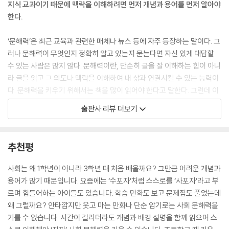
지식 교과이기 때문에 맥락을 이해하려면 먼저 개념과 용어를 먼저 알아야
한다.
‘문해력’은 최근 교육과 관련한 매체나 뉴스 등에 자주 등장하는 말이다. 그
러나 문해력이 무엇인지 정확히 알고 있는지 묻는다면 자신 있게 대답할
수 있는 사람은 많지 않다. 문해력이란, 단순히 글을 잘 이해하는 힘이 아니
라 글을 읽고 그 의도나 맥락을 이해하여 내 삶과 연결시킬 수 있는 능력이
다. 문해력을 키우기 위해서는 책을 많이 읽어야 한다고 말한다. 그런데 이
말을 ‘사회 문해력’에 적용해 보자면 반만 맞는 말이다. 사회 과목이 지식
출판사 리뷰 더보기
교과라는 특성을 고려하지 않았기 때문이다.
지식 교과의 특성상 쉬운 단어로 대체할 수 없는 개념과 용어가 많다. 문제
추천평
집이나 학습 만화로 사회를 접한 아이들은 초등학교 3학년이 되어 사회 교
과서를 처음 접하고, 당혹감과 절망감에 빠질 수밖에 없다. 예를 들어, 3학
사회는 왜 1학년이 아니라 3학년 때 처음 배울까요? 그만큼 어려운 개념과
년 1학기에 학습하는 개념 중에 ‘백지도’가 있다. 백지도는 사전적으로 지
용어가 많기 때문입니다. 요즘에는 ‘수포자’처럼 스스로를 ‘사포자’라고 부
도의 윤곽?경계?하천?도시?철길 따위는 표시하나 글자는 쓰지 않은 각종
르며 힘들어하는 아이들도 있습니다. 학습 만화도 보고 문제집도 풀었는데
정보를 기입하기 위한 작업용 기본도이다. 물론 교과서에서는 이보다 쉽게
왜 그럴까요? 안타깝지만 웃고 마는 만화나 단순 암기로는 사회 문해력을
표현하고 있다. 하지만 정의 서술 후에 바로 학습 활동으로 이어진다. 설명
기를 수 없습니다. 시간이 걸리더라도 개념과 배경 설명을 함께 읽으며 스
은 교사의 몫이기 때문이다. 학생들이 수업 시간에 교사의 설명 한 번 듣고