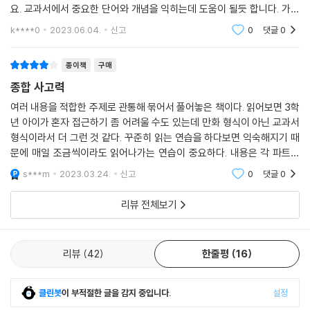
요. 교과서에서 중요한 단어와 개념을 익히는데 도움이 될듯 합니다. 가독
성도 좋은 편이고 아이가 혼자 읽기에도 괜찮아요. 과학도 궁금해져서 다
k****0
2023.06.04.
신고
0
댓글
0
읽고 과학 문해력도
종이책
구매
종합 사고력
여러 내용을 적합한 주제로 관통해 묶어서 풀어놓은 책이다. 읽어보면 3학
년 아이가 혼자 접근하기 좀 어려울 수도 있는데 만화 형식이 아닌 교과서
형식이라서 더 그런 것 같다. 꾸준히 읽는 연습을 하다보면 익숙해지기 때
문에 매일 조금씩이라도 읽어나가는 연습이 중요하다. 내용은 각 파트별
핵심 주제들을 잘 풀어놔서 글의 흐름대로 따라만가도 도움이 되는 책이
s***m
2023.03.24.
신고
0
댓글
0
다.
리뷰 전체보기
리뷰
42
한줄평
16
클린봇
이 부적절한 글을 감지 중입니다.
설정