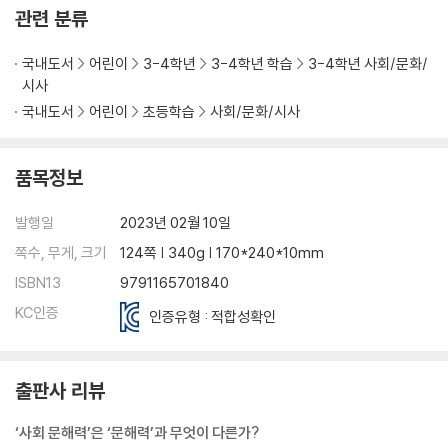
관련 분류
국내도서
어린이
3-4학년
3-4학년 학습
3-4학년 사회/문화/
시사
국내도서
어린이
초등학습
사회/문화/시사
품목정보
발행일
2023년 02월 10일
쪽수, 무게, 크기
124쪽 | 340g | 170*240*10mm
ISBN13
9791165701840
KC인증
인증유형 : 적합성확인
출판사 리뷰
‘사회 문해력’은 ‘문해력’과 무엇이 다른가?