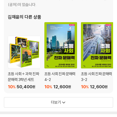
(공저)이 있습니다.
김재윤
의 다른 상품
초등 사회 + 과학 진짜
초등 사회 진짜 문해력
초등 사회 진짜 문해력
문해력 3학년 세트
4-2
3-2
10
50,400
10
12,600
10
12,600
%
%
%
원
원
원
더보기