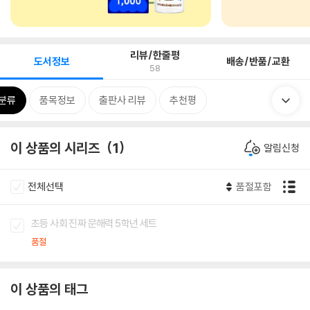
리뷰/한줄평
도서정보
배송/반품/교환
58
분류
품목정보
출판사 리뷰
추천평
이 상품의 시리즈
1
알림신청
전체선택
품절포함
초등 사회 진짜 문해력 5학년 세트
품절
이 상품의 태그