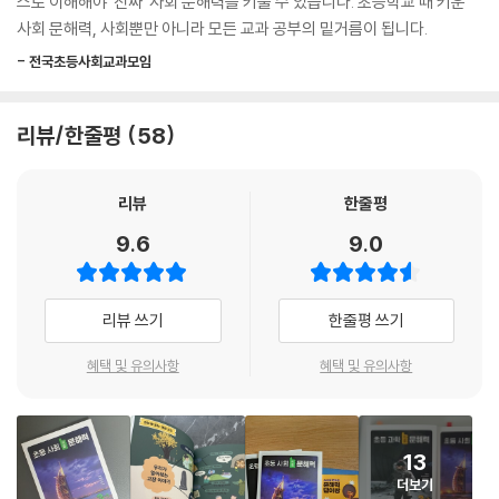
스로 이해해야 ‘진짜’ 사회 문해력을 키울 수 있습니다. 초등학교 때 키운
활동하는 것으로는 개념을 이해하기 어렵다. 결국 사회 문해력은 맥락 속
사회 문해력, 사회뿐만 아니라 모든 교과 공부의 밑거름이 됩니다.
에서 정확한 뜻을 파악할 수 있느냐로 끝나는 것이 아니다. 백지도가 어떻
- 전국초등사회교과모임
게 생긴 것인지 알아서 다른 지도와 구분할 수 있고, 그것을 어떻게 이용할
수 있는지를 알고 실제로 활용할 수 있는 능력이 사회 문해력이다. 그렇기
때문에 개념어를 스스로 이해했을 때 ‘진짜 사회 문해력’을 기를 수 있다.
리뷰/한줄평
58
문제집과 학습 만화로는 부족한 ‘진짜 사회 문해력’, 어떻게 키울까?
리뷰
한줄평
암기나 어렴풋한 이해가 아니라 개념어와 배경 설명을 읽고 체화하는 훈련
이 필요하다.
9.6
9.0
교육부는 1종이던 국정 사회 교과서를 2022년에 3~4학년, 2023년에 5
~6학년을 대상으로 11종 검정 사회 교과서로 대체했다. 채택한 교과서만
리뷰 쓰기
한줄평 쓰기
배우는 학교에서는 별다를 것 없어 보이지만, 선행 학습이 횡횡하는 사교
육 시장에서는 매우 큰 변화이다. 요즘 교실에서는 ‘수포자’처럼 스스로를
혜택 및 유의사항
혜택 및 유의사항
‘사포자’라고 부르며 힘들어하는 아이들이 있다. 공부에 관심이 있는 부모
는 국어나 영어, 수학만큼은 아니지만 학습 만화도 읽히고 문제집으로 선
행 학습도 시키는데도 그렇다.
13
더보기