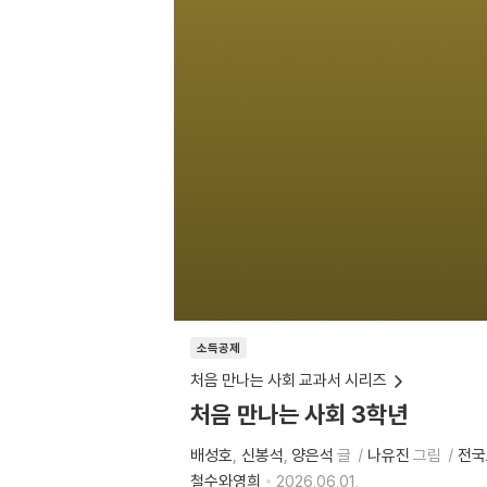
소득공제
처음 만나는 사회 교과서 시리즈
처음 만나는 사회 3학년
배성호
신봉석
양은석
글
나유진
그림
전국
철수와영희
2026.06.01.