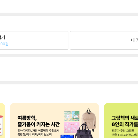
팔기
내 
000원