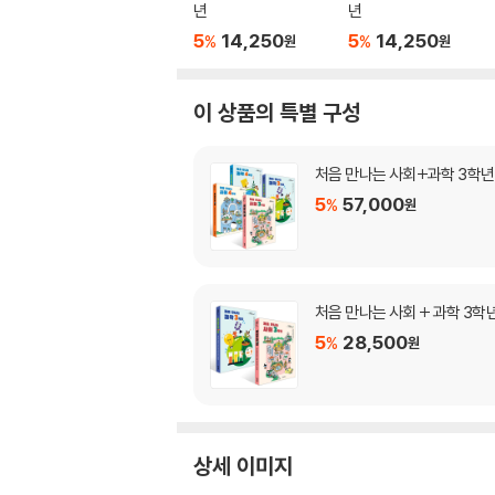
년
년
5
14,250
5
14,250
%
%
원
원
이 상품의 특별 구성
처음 만나는 사회+과학 3학년
5
57,000
%
원
처음 만나는 사회 + 과학 3학
5
28,500
%
원
상세 이미지