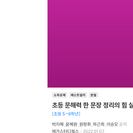
소득공제
베스트셀러
분철
초등 문해력 한 문장 정리의 힘 
초등 5~6학년
박지혜
,
윤혜원
,
원정화
,
하근희
,
이승모
공저
메가스터디북스
2022.01.07.