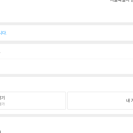
니다.
.
팔기
내 
불가
.