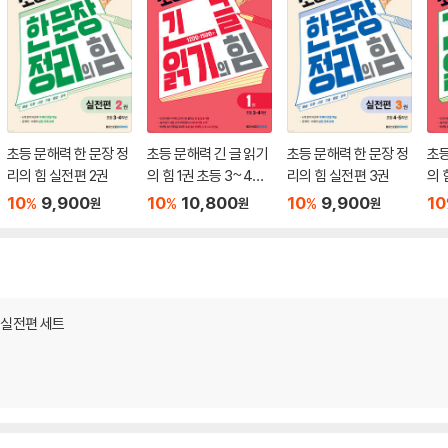
초등 문해력 한 문장 정
초등 문해력 긴 글 읽기
초등 문해력 한 문장 정
초등
리의 힘 실전편 2권
의 힘 1권 초등 3~4학
리의 힘 실전편 3권
의 
년
년
10
9,900
10
10,800
10
9,900
10
%
%
%
원
원
원
 실전편 세트