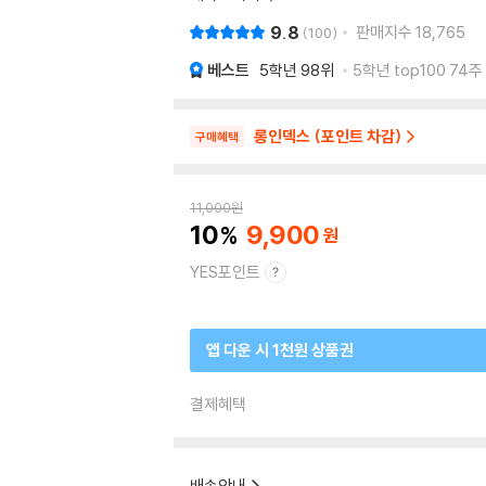
9.8
판매지수
18,765
100
베스트
5학년
98위
5학년 top100 74주
롱인덱스 (포인트 차감)
구매혜택
11,000
원
10
9,900
YES포인트
앱 다운 시 1천원 상품권
결제혜택
배송안내