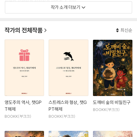
입력을 이해하고 처리하고 대응할 수 있다.
작가 소개 더보기
2018년에 ‘GPT-1’ 모델이 최초로 출시된 이후로 2020년 6월에 ‘GPT-
3’이 출시되어 처음 소개되었다. 챗GPT는 GPT-3에 강화학습을 적용해
작가의 전체작품
최신순
더욱 업그레이드한 ‘GPT-3.5’ 언어 기술을 기반으로 한다. 다음 텍스트가
무엇인지까지 예측하며 글을 생성할 수 있는 모델이다. 대화의 주제는 지
식과 정보뿐 아니라 창의적 아이디어와 문제의 해결방안을 제시하는 등 매
우 광범위하다. 오픈AI는 편견이 없고 공손한 태도로 도움이 되는 정보를
제공하도록 설계되었다. 혐오스럽거나 차별적인 발언을 하지 않으며 불쾌
하거나 유해하다고 간주될 수 있는 언어를 피하도록 프로그램되어 있다.
가끔 잘못되거나 편향적인 정보를 제공할 수 있다.
영도주의 역사, 챗GP
스트레스와 형상, 챗G
도깨비 숲의 비밀친구
T해제
PT해제
BOOKK(부크크)
BOOKK(부크크)
BOOKK(부크크)