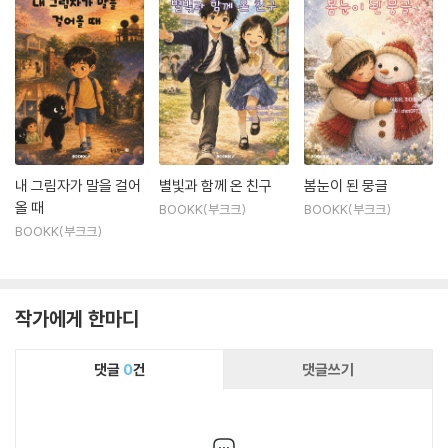
내 그림자가 말을 걸어
별빛과 함께 온 친구
봄눈이 된 뭉글
올 때
BOOKK(부크크)
BOOKK(부크크)
BOOKK(부크크)
작가에게 한마디
댓글
0
건
댓글쓰기