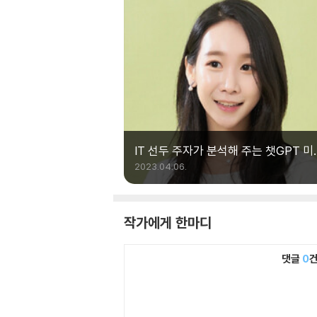
IT 선두 주자가 분석해 주는 챗GPT 미
전망
2023.04.06.
작가에게 한마디
댓글
0