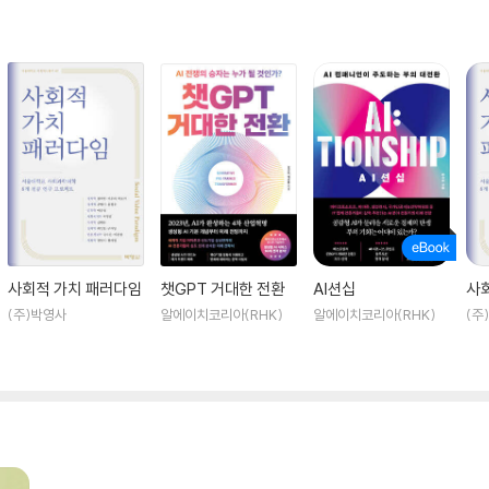
사회적 가치 패러다임
챗GPT 거대한 전환
AI션십
사
(주)박영사
알에이치코리아(RHK)
알에이치코리아(RHK)
(주