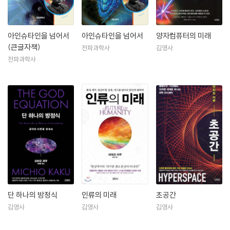
아인슈타인을 넘어서
아인슈타인을 넘어서
양자컴퓨터의 미래
(큰글자책)
전파과학사
김영사
전파과학사
단 하나의 방정식
인류의 미래
초공간
김영사
김영사
김영사