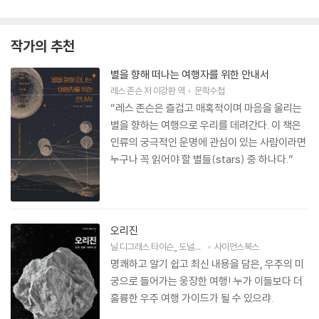
작가의 추천
별을 향해 떠나는 여행자를 위한 안내서
레스 존슨
저
이강환
역
문학수첩
“레스 존슨은 즐겁고 매혹적이며 마음을 울리는
별을 향하는 여행으로 우리를 데려간다. 이 책은
인류의 궁극적인 운명에 관심이 있는 사람이라면
누구나 꼭 읽어야 할 별들(stars) 중 하나다.”
오리진
닐 디그래스 타이슨
,
도널드 골드스미스
사이언스북스
저
곽영직
역
명쾌하고 알기 쉽고 최신 내용을 담은, 우주의 미
궁으로 들어가는 웅장한 여행! 누가 이들보다 더
훌륭한 우주 여행 가이드가 될 수 있으랴.