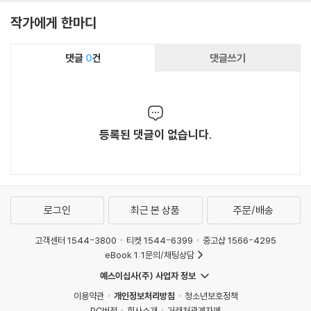
작가에게 한마디
댓글
0
건
댓글쓰기
등록된 댓글이 없습니다.
로그인
최근 본 상품
주문/배송
고객센터 1544-3800
티켓 1544-6399
중고샵 1566-4295
eBook 1:1문의/채팅상담
예스이십사(주) 사업자 정보
이용약관
개인정보처리방침
청소년보호정책
PC버전
회사소개
거래처관계자께