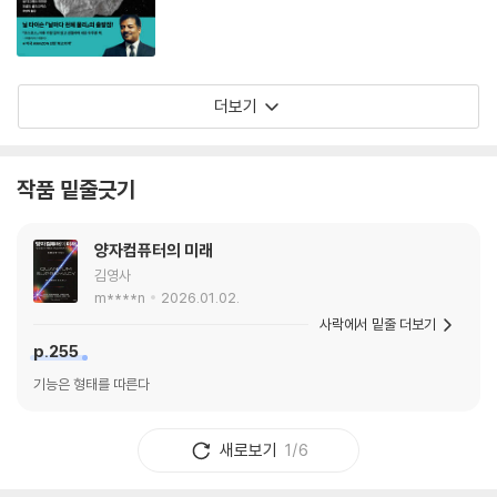
더보기
작품 밑줄긋기
양자컴퓨터의 미래
김영사
m****n
2026.01.02.
사락에서 밑줄 더보기
p.255
기능은 형태를 따른다
새로보기
1/6