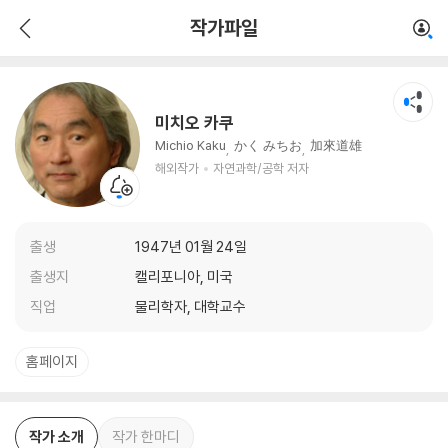
미치오 카쿠
작가파일
해외작가
자연과학/공학 저자
미치오 카쿠
Michio Kaku
かく みちお
加來道雄
해외작가
자연과학/공학 저자
출생
1947년 01월 24일
출생지
캘리포니아, 미국
직업
물리학자, 대학교수
홈페이지
작가 소개
작가 한마디