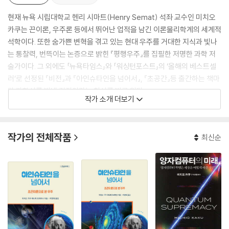
현재 뉴욕 시립대학교 헨리 시마트(Henry Semat) 석좌 교수인 미치오
카쿠는 끈이론, 우주론 등에서 뛰어난 업적을 남긴 이론물리학계의 세계적
석학이다. 또한 숨가쁜 변혁을 겪고 있는 현대 우주를 거대한 지식과 빛나
는 통찰력, 번뜩이는 논증으로 밝힌 『평행우주』를 집필한 저명한 과학 저
술가이다. 그 외에도 「뉴욕타임스」와 「워싱턴포스트」의 ‘올해의 베스트셀
러’로 선정된 『비전』과 『아인슈타인을 넘어서』, 『초공간』등 출간하는 책마
다 과학사를 빛낼 걸작이라는 찬사를 받고 있다.
작가 소개 더보기
1947년 미국 캘리포니아에서 일본계 미국인으로 태어나 하버드대학교를
숨마쿰라데(최우수등급)로 졸업하고, UC버클리에서 박사학위를 받았다.
작가의 전체작품
최신순
현재 국제라디오 과학 프로그램을 진두지휘하고, [나이트라인], [60분],
[굿모닝 아메리카], [래리 킹 라이브] 등 TV 프로그램에 출연하여 과학의
대중화를 위해 활약하고 있다.