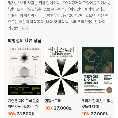
입자』, 『보통 사람을 위한 현대수학』, 『슈뢰딩거의 고양이를 찾아서』,
『엔드 오브 타임』, 『엘러건트 유니버스』, 『파인만의 물리학 강의』,
『페르마의 마지막 정리』, 『평행우주』 등 100여 권이 있으며, 지은 책
으로는 어린이 과학동화 [나의 첫 과학책] 시리즈와 『별이 된 라이
카』 등이 있다.
박병철
의 다른 상품
자연은 왜 이토록 단순
퀀텀스토리
우리가 절대 알 수 없는
하면서도 아름다운가
것들에 대해
10
27,000
%
원
10
31,500
10
27,000
%
%
원
원