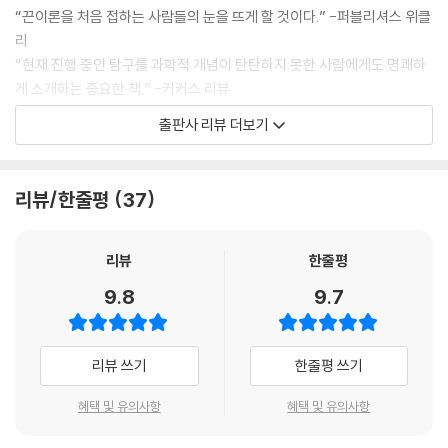
나를 의자 쪽으로 잡아당기고 있기 때문’이라고 생각할 것이다. 그러나 아
“끈이론을 처음 접하는 사람들의 눈을 뜨게 할 것이다.” -퍼블리셔스 위클
인슈타인은 ‘지구의 질량이 당신 머리 위의 공간을 휘어지게 만들었고, 그
리
로 인해 당신의 몸이 의자 쪽으로 내리 눌려지고 있기 때문에 의자에 계속
“현재 진행 중인 탐구를 과학적 개념이 탄탄하지 못한 사람에게도 명쾌하
앉아 있을 수 있다’고 강변한다.
게 소개하는 중요한 책.” -커커스 리뷰
--- p.65
"끈이론, 물리학의 역사, 양자물리학에 대해 아는 것이 거의 없어도 이해할
출판사 리뷰 더보기
수 있을 만큼 쉽게 쓰인 책이다. 이 주제에 조금이라도 관심이 있다면 주저
플랑크상수의 값을 점점 줄여서 0에 가깝게 하면 양자이론의 모든 방정식
하지 말고 이 책을 읽어라." -아마존 독자
은 뉴턴의 방정식과 같아진다(h를 0으로 접근시키면 상식에서 벗어난 입
"물리학의 역사와 현재 진행되고 있는 연구의 의미를 이해하고 싶었지만
리뷰/한줄평
37
자의 거동이 우리에게 친숙한 뉴턴의 운동법칙과 일치하게 된다). 일상적
매번 좌절했는데 이 책에는 정말 감동했다. 간결하고 재미있고 영감을 주
인 규모에서 양자효과가 눈에 보이지 않는 것은 바로 이런 이유 때문이다.
는 책이다." -아마존 독자
플랑크상수가 너무나도 작기 때문에, 우리의 무딘 감각으로는 뉴턴의 법칙
"하루 만에 다 읽었다. 책을 내려놓을 수가 없었다. 몇 번이고 다시 읽을 것
리뷰
한줄평
이 옳은 것처럼 보이는 것이다.
같다." -아마존 독자
9.8
9.7
--- p.86
"몇 년 동안 읽은 책 중에서 최고의 책이다. 아이들에게 과학에 대해 무언가
알려주기 전에 반드시 이 책을 읽기를 바란다." -아마존 독자
슈뢰딩거의 고양이 역설은 18세기 아일랜드의 철학자이자 주교였던 조지
리뷰 쓰기
한줄평 쓰기
버클리의 질문을 연상시킨다. 울창한 숲속에서 커다란 나무가 쓰러졌는데
“존재에 관한 사색에 잠긴 모든 사람에게 권한다.” _북리스트
그것을 보거나 듣는 사람이 하나도 없다면, 과연 그 나무는 소리를 낼 것인
혜택 및 유의사항
혜택 및 유의사항
가? 유아론자(자기중심주의자)들은 ‘소리가 나지 않는다’고 주장할 것이
***아마존 양자이론 분야 1위***
다. 그러나 양자역학은 한술 더 떠서 ‘숲속에 사람(관측자)이 없다면 나무