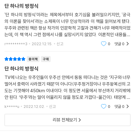
는 양자이론이 있다. 문제는 이들이 각기 다른 원리와 다른 수학, 그리고 다
합칠 수 없었다. 미치오 카쿠는 ‘통일 이론’을 중심으로 이론물리학의 간략
단 하나의 방정식
른 철학에 기초하고 있어서 전혀 친하지 않다는 점이다.
한 역사를 돌아본 뒤, 양자역학(표준모형)과 상대성이론(중력)을 통일할
'단 하나의 방정식'이라는 제목에서부터 호기심을 불러일으키지만, '궁극
--- p.194
수 있는 이론으로 ‘끈이론’을 제시한다. 저자는 끈이론이 ‘화려한 전성기를
의 이론을 찾아서'라는 소제목이 너무 인상적이라 이 책을 읽어보게 됐다.
보낸 후 막다른 길에 놓인 상태’임을 인정하면서도, 끈이론에 대한 비관론
우주와 관련된 책은 항상 작가의 인문학적 고찰과 견해가 너무 매력적이었
아무리 생각해도 자연의 모든 상수는 생명체가 존재할 수 있도록 정교하게
은 오해에서 비롯되었다고 이야기하며 “이론에 대한 증거는 초대형 입자
는데, 이 책 역시 그런 점에서 나를 실망시키지 않았다. 이론적인 내용들도
세팅된 것 같다. 어떻게 그럴 수 있을까? 미국의 물리학자 프리먼 다이슨은
가속기에서 나오는 것이 아니라, 누군가가 이론의 수학 체계를 완성했을
아주 인상깊었기에 흥미롭게 읽었지만, 솔직히 쉽게 읽히는 책은 아니었
r*********3
2022.12.15.
신고
0
댓글
0
‘우주는 마치 우리가 등장할 것을 처음부터 예견했던 것 같다’고 했다. 핵력
다. 책의 내용을
때 자연스럽게 발견될 것”(238쪽)이라고 주장한다. 나아가 ‘모든 것의 이
이 지금보다 조금만 약했다면 태양이 점화되지 않아서 태양계는 암흑천지
론’이 갖는 철학적 의미와 자신의 견해를 펼쳐보이고 이와 관련한 스티븐
종이책
구매
가 되었을 것이고, 강력이 지금보다 조금만 강했다면 태양은 이미 수십억
호킹의 유명한 글로 책을 맺는다.
년 전에 연료가 고갈되어 죽은 별이 되었을 것이다. 지금 우리가 존재할 수
단 하나의 방정식
있는 것은 핵력의 세기가 기적처럼 들어맞았기 때문이다.
“완벽한 이론이 발견되면 처음에는 일부 과학자들만 이해하겠지만, 시간
TV에 나오는 우주인들이 우주선 안에서 둥둥 떠다니는 것은 ‘지구와 너무
--- p.233-234
멀어서 중력이 사라졌기 때문’이 아니다(우주정거장이나 우주왕복선의 고
이 흐르면 결국 모든 사람들이 이해하게 될 것이다. 그러면 ‘우주와 우리는
도는 기껏해야 450km 이내이다. 이 정도면 서울에서 부산까지 거리밖에
왜 존재하는가?’라는 심오한 토론에 철학자와 과학자뿐만 아니라 일반 대
나는 개인적으로 끈이론에 대한 비관론이 오해에서 비롯되었다고 생각한
안 된다. ‘우주’라는 말이 어울리지 않을 정도로 가깝다-옮긴이). 태양계 안
중들도 참여할 수 있다. 그리고 이 질문의 해답을 찾는다면 인류 역사상 가
다. 이론에 대한 증거는 초대형 입자가속기에서 나오는 것이 아니라, 누군
에서 중력이 0인 곳은 존재하지 않는다. 그런데도 우주인의 몸이 둥둥 떠
장 위대한 승리로 기록될 것이다. 오랜 세월 동안 무지한 상태로 살아왔던
k*****u
2022.12.02.
신고
0
댓글
0
다니는 것은
가가 이론의 수학 체계를 완성했을 때 자연스럽게 발견될 것이기 때문이
인간이 드디어 신의 마음을 알아냈기 때문이다.”(263쪽)
다.
리뷰 전체보기
여기서 핵심은 끈이론의 실험적 증거가 굳이 필요하지 않을 수도 있다는
자연에 존재하는 네 가지 힘은 무엇이며
것이다.