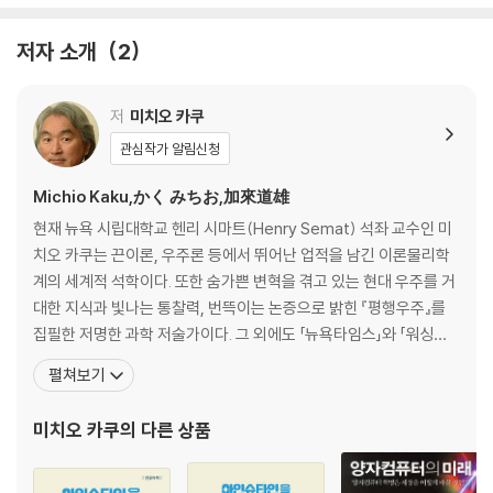
3장. 양자이론의 도약
저자 소개
2
양자혁명 / 전자의 파동 / 주기율표 / 디랙의 전자이론 / 파동의 실체는 무
엇인가? / 두 거인의 충돌 / 슈뢰딩거의 고양이 / 태양의 에너지원 / 양자
역학과 전쟁
저
미치오 카쿠
관심작가 알림신청
4장. ‘거의 모든 것’의 이론
양자전기역학 / 양자혁명을 응용하다 / 생명이란 무엇인가? / 핵력 / 극과
Michio Kaku,かく みちお,加來道雄
극의 두 인물(2): 파인먼과 겔만 / 약력과 유령입자 / 양-밀스 이론 / 힉스
현재 뉴욕 시립대학교 헨리 시마트(Henry Semat) 석좌 교수인 미
보손-신의 입자 / 거의 모든 것의 이론 / 대형 강입자충돌기
치오 카쿠는 끈이론, 우주론 등에서 뛰어난 업적을 남긴 이론물리학
계의 세계적 석학이다. 또한 숨가쁜 변혁을 겪고 있는 현대 우주를 거
5장. 캄캄한 우주
대한 지식과 빛나는 통찰력, 번뜩이는 논증으로 밝힌 『평행우주』를
블랙홀의 정체 / 웜홀 / 시간여행 / 우주는 어떻게 창조되었는가? / 밤하늘
집필한 저명한 과학 저술가이다. 그 외에도 「뉴욕타임스」와 「워싱턴
은 왜 캄캄한가? / 일반상대성이론과 우주 / 빅뱅의 잔광 / 인플레이션 /
포스트」의 ‘올해의 베스트셀러’로 선정된 『비전』과 『아인슈타인을 넘
펼쳐보기
달아나는 우주 / 현상수배: 중력자
어서』, 『초공간』등 출간하는 책마다 과학사를 빛낼 걸작이라는 찬사
를 받고 있다. 1947년 미국 캘리포니아에서 일본계 미국인으로 태어
미치오 카쿠
의 다른 상품
6장. 끈이론의 약진: 가능성과 문제점들
나 하버드대학교를 숨마쿰라데(최우수등급)로
끈이론 / 10차원 / 중력자 / 초대칭 / M-이론 / 홀로그램 우주 / 이론의 검
증 / 끈이론에 쏟아진 비판 / 검증할 수 있을까? / 암흑물질을 찾아서 / LH