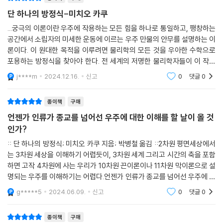
오 카쿠가 베스트셀러 작가로서 탐색한 뇌, 우주 탐사 등 다양한 주제에서
--- p.152
단 하나의 방정식-미치오 카쿠
자신의 전공 분야로 돌아와 물리학의 역사를 ‘통일 이론의 발견’이라는 측
면에서 다룬 책이다. 자연에는 네 가지 기본 힘이 존재한다. 1) 전자기력―
...궁극의 이론이란 우주에 작용하는 모든 힘을 하나로 통일하고, 팽창하는
한바탕 논쟁을 벌인 후, 결국 호킹은 자신이 틀릴 수도 있음을 인정하면서
공간에서 소립자의 미세한 운동에 이르는 우주 만물의 안무를 설명하는 이
맥스웰의 방정식으로 설명할 수 있는 전자기력은 전기와 자기, 빛 등 다양
기발한 해결책을 내놓았다. 블랙홀 안으로 책을 던지면 정보가 완전히 사
론이다. 이 원대한 목적을 이루려면 물리학의 모든 것을 우아한 수학으로
한 형태로 나타난다. 2) 강한 핵력(강력)―양성자와 중성자 사이에 작용
라지지 않고 호킹복사의 형태로 방출될 수도 있다는 것이다. 희미한 호킹
포용하는 방정식을 찾아야 한다. 전 세계의 저명한 물리학자들이 이 작업
하는 강한 인력인 강력은 뜨겁게 타오르는 별에 에너지를 공급한다. 태양
복사에 담긴 정보를 빠짐없이 긁어모으면 원래의 책을 똑같이 재현할 수
에 착수했다. 2018년 타계한 스트븐 호킹도 생전에 궁극의 이론은 이론물
이 빛을 발할 수 있었던 것은 강력 덕분이니, 결국 인간은 강력으로 존재하
j****m
2024.12.16.
신고
0
댓글
0
리학의 끝을 의
있다. 호킹의 주장이 틀릴 수도 있지만, 그가 발견한 복사가 문제의 핵심이
게 된 셈이다. 3) 약한 핵력(약력)―약력은 모든 종류의 방사성 붕괴에 관
라는 것만은 분명한 사실이다.
여하는 힘이다. 지구의 내부가 뜨거운 이유는 그곳에서 방사성붕괴가 일어
종이책
구매
--- p.163
나고 있기 때문이다. 그러므로 화산폭발과 지진을 일으키는 막대한 에너지
언젠가 인류가 종교를 넘어선 우주에 대한 이해를 할 날이 올 것
의 원천은 약력이라고 할 수 있다. 4) 중력―아인슈타인의 일반상대성이
인가?
1900년대 초에 아인슈타인은 물리학을 떠받치는 두 개의 기둥(뉴턴의 중
론으로 설명되는 중력은 지구를 비롯한 행성들이 공전궤도를 이탈하지 않
력이론과 맥스웰의 전자기학)이 서로 상충된다는 사실을 발견하고 거의 1
:: 단 하나의 방정식; 미치오 카쿠 지음; 박병철 옮김 ::2차원 평면세상에서
도록 잡아두고 은하의 형태를 유지시키는 힘이다. 이 힘들의 특성이 하나
는 3차원 세상을 이해하기 어렵듯이, 3차원 세계 그리고 시간의 축을 포함
0년 동안 해결책을 모색한 끝에 일반상대성이론을 완성했다. 이로써 뉴턴
씩 밝혀질 때마다 자연은 조금씩 베일을 벗었으며, 문명사회는 대대적인
하면 고작 4차원에 사는 우리가 10차원 끈이론이나 11차원 막이론으로 설
의 고전역학은 근 250년 만에 물리학의 무대에서 퇴출되었고, 20세기의
과학혁명을 겪으면서 인류의 삶과 문명은 커다란 변화를 겪어왔다. 이론물
명되는 우주를 이해하기는 어렵다.언젠가 인류가 종교를 넘어선 우주에 대
위대한 과학혁명이 본격적으로 시작되었다.
리학의 최대 과제는 이 네 가지 힘을 하나로 통일하는 ‘모든 것의 이론’을
한 이해를 할 날이 올것인가?이 책보다 좀 더 자세한 이야기는 ＜초공간＞
지금도 이와 비슷한 역사가 반복되는 중이다. 한편에는 블랙홀과 빅뱅, 우
g*****5
2024.06.09.
신고
0
댓글
0
찾는 것으로, 아인슈타인이 말년에 몰두했던 문제도 바로 이것이었다. 과
으로 해소될 것
주의 팽창 등 거시적 현상을 설명하는 아인슈타인의 중력이론(일반상대성
학자들은 그동안 약력과 전자기력을 통일해 ‘약전자기이론’을, 다시 약전
이론)이 있고, 다른 한편에는 미시세계에서 아원자입자의 거동을 서술하
종이책
구매
자기이론과 강력을 통일해 ‘표준모형’을 제시했지만 중력만은 아무리 해도