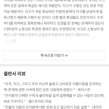
위의 모든 점에서 똑같은 세기로 작용한다. 지구가 구형인 것도 바로 이런
이유 때문이다. 지구가 처음 형성되던 무렵에 중력이 지구를 균일하게 압
축시켰기 때문에 구형이 된 것이다. 다른 별과 행성들도 마찬가지다. 우주
어디를 뒤져봐도 정육면체나 피라미드 모양을 한 천체는 존재하지 않는다
(대부분의 소행성은 특정한 형태가 없는 부정형인데, 이것은 소행성의 중
력이 너무 약해서 압력이 균일하게 작용하지 않았기 때문이다).
--- p.28
TV에 나오는 우주인들이 우주선 안에서 둥둥 떠다니는 것은 ‘지구와 너무
책 속으로 더보기
멀어서 중력이 사라졌기 때문’이 아니다(우주정거장이나 우주왕복선의 고
도는 기껏해야 450km 이내이다. 이 정도면 서울에서 부산까지 거리밖에
안 된다. ‘우주’라는 말이 어울리지 않을 정도로 가깝다-옮긴이). 태양계 안
출판사 리뷰
에서 중력이 0인 곳은 존재하지 않는다. 그런데도 우주인의 몸이 둥둥 떠
다니는 것은 우주선이 그들과 함께 ‘지구로 떨어지고 있기 때문’이다.
“우주, 지구, 그리고 우리 자신의 놀랍고 신비로운 아름다움을 포착하는
--- p.62
책. 존재에 관한 사색에 잠긴 모든 사람에게 권한다.” -북리스트
“끈이론의 난해한 수학과 물리학을 쉽게 설명해줄 수 있는 사람이 있다면,
결국 중력이라는 힘은 실체가 아닌 환상이었다. 당신이 지금 의자에 앉아
바로 카쿠이다.” -월스트리트 저널
이 책을 읽고 있다면, 당신은 ‘내 몸이 공간으로 날아가지 않는 것은 중력이
“만물의 이론과 끈이론에 대한 권위 있고 접근하기 쉬운 설명.” -네이처