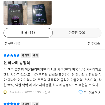
***뉴욕타임스 베스트셀러***
는 목탄, 묘목, 땔감, 합판 등 다양한 상태가 섞인 채로 존재한다’고 주장한
***아마존 Editor’s Pick 베스트 논픽션***
다.
***세계 17개국 출간***
--- p.100-101
나와 우주는 어떻게 존재하는가?
양자이론을 아원자입자에 적용하여 커다란 성공을 거두고 잔뜩 고무된 물
첨단 이론물리학이 전하는 우주의 기원과 의미
리학자들은 수십 년 동안 눈엣가시였던 일반상대성이론을 재검토하기 시
리뷰
17
한줄평
20
상대성이론과 양자역학을 결합하고 우주의 힘을 통합적으로 기술하여
작했다. 일반상대성이론에 양자역학을 적용하여, 표준모형과 중력을 하나
시공간의 신비를 풀어낼 단 하나의 방정식!
로 통일한다는 원대한 꿈을 꾸게 된 것이다. 만일 이 연구가 성공한다면 표
구매리뷰
추천순
《평행우주》 《마음의 미래》 미치오 카쿠가 들려주는 물리학의 성배를 찾
준모형과 일반상대성이론에 양자보정이 모두 가능한 이론, 즉 ‘만물의 이
는 여정
론’이 완성되는 셈이다.
종이책
구매
“궁극의 이론이 성공적으로 구축된다면 두말할 것도 없이 과학 역사상 최
--- p.145
고의 업적으로 남을 것이다. 빅뱅에서 우주의 종말에 이르는 모든 과정이
단 하나의 방정식
단 하나의 방정식에서 도출된다고 상상해보라. 이 얼마나 심오하고 강력한
이 책은 일본의 이론물리학자인 미치오 가쿠(현재 미국 뉴욕 시립대학교
아인슈타인은 세상을 떠나는 날까지 양자역학을 인정하지 않았지만 양자
이론인가? 궁극의 이론은 모든 물리학자들이 꿈꾸는 물리학의 성배(聖
헨리 시마트 석좌 교수)가 우주의 법칙을 표현하는 단 하나의 방정식을 찾
물리학자들은 양자이론을 일반상대성이론에 접목시키기 위해 무던히도
杯)이자, ‘이 세상은 무엇으로 이루어져 있는가?’라는 질문의 해답을 찾아
아 떠나는 이야기입니다. 우주의 대표적인 규칙인 만유인력, 전자기력, 강
애를 써왔고, 그 결과 현재 상대성이론은 새로운 르네상스를 맞이하고 있
온 2천 년 과학사에 마지막 마침표를 찍어줄 최후의 종결자이다.”(8~9
한 핵력, 약한 핵력 이 네가지의 힘을 하나의 방정식으로 표현할 수 있다면
다. 앞서 말한 대로 중력의 양자보정에서 나타나는 무한대를 제거하고 중
쪽)
우리 인류 과학사는 또 한번 진일보 할 것입니다. 단 하나의 방정식을 찾아
d******n
2022.05.30.
신고
2
댓글
0
력을 완전히 이해하는 것은 결코 쉬운 일이 아니다. 그러나 물리학자들은
떠나기 전에
(중력보정을 무시한 채) 양자역학을 별에 적용하여 수많은 사실을 알아냈
《단 하나의 방정식》은 세계적인 이론물리학자, 끈 장이론의 창시자 미치
종이책
구매
을 뿐만 아니라, 우주론이라는 새로운 과학의 지평을 열었다.