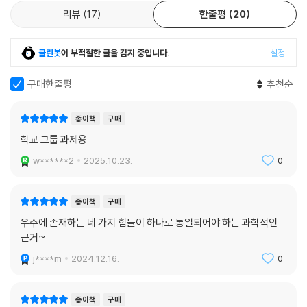
이들은 서로 어떻게 얽혀 있는가?
--- p.238
리뷰
17
한줄평
20
이 힘들이 통일되어야 하는 과학적 근거와 철학적 의미는 무엇인가?
“만물의 이론이 우리에게 미치는 영향은 다분히 철학적인 색채를 띨 것이
아인슈타인은 자신을 ‘거대한 도서관에 막 들어선 아이’에 비유했다. 미스
다. 왜냐하면 만물의 이론은 여러 세대에 걸쳐 위대한 사상가들을 괴롭혀
클린봇
이 부적절한 글을 감지 중입니다.
설정
터리로 가득 찬 우주의 해답이 방대한 양의 책에 적혀 있는데, 그 한복판에
왔던 질문에 궁극적인 답을 줄 것이기 때문이다. 시간여행은 가능한가? 창
자신이 서 있다는 뜻이다. 그가 일생을 두고 추구했던 목표는 그 책의 단 몇
조 이전에는 무엇이 있었는가? 우주는 어디서 왔는가?”(245쪽)
구매한줄평
추천순
장(章)이라도 읽어보는 것이었다.
그러나 아인슈타인은 질문만 남겨놓고 조용히 사라졌다. 우주가 거대한 도
미치오 카쿠는 고대 그리스의 원자론에서부터 뉴턴의 고전역학, 아인슈타
종이책
구매
서관이라면 그곳을 관리하는 사서는 누구이며, 책을 쓴 저자는 누구인가?
인의 상대성이론, 닐스 보어와 하이젠베르크 등의 양자역학을 거쳐 표준모
학교 그룹 과제용
모든 물리법칙이 만물의 이론으로 설명된다면, 그 방정식은 어디서 온 것
형에 이르는 물리학의 발전사를 돌아보며, 우주에 존재하는 네 가지 힘은
인가?
w******2
2025.10.23.
0
무엇인지, 이들은 서로 어떻게 얽혀 있는지, 그리고 이 힘들이 통일되어야
--- p.247
하는 과학적 근거는 무엇인지 명쾌하고 유려한 문체로 설명한다. ‘모든 것
의 이론’만이 답을 줄 수 있는 과학적 문제들에는 다음과 같은 것들이 있다.
종이책
구매
문학작품에 대한 평가는 시간이 흐를수록 다양한 의견이 제시되면서 복잡
- 시간여행은 가능한가?
우주에 존재하는 네 가지 힘들이 하나로 통일되어야 하는 과학적인
해지는 경향이 있다. 예를 들어 제임스 조이스의 소설에 대한 평가는 평론
- 우리 우주에는 웜홀이 있는가?
근거~
가마다 각양각색인데, 이 상황은 세월이 아무리 흘러도 달라지지 않을 것
- 블랙홀의 내부에는 무엇이 있는가?
이다. 반면에 물리학 이론은 시간이 흐를수록 몇 개의 방정식으로 축약되
j****m
2024.12.16.
0
- 우리 우주 외에 다른 우주가 존재하는가?
면서 더욱 단순하고 강력해진다. 이것이 바로 물리학의 매력이다.
- 4차원 이상의 고차원 공간은 정말로 존재하는가?
--- p.252
빅뱅 직전에는 어떤 일이 있었으며, 빅뱅은 왜 일어났는가?
종이책
구매