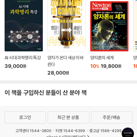
다는 데서 과학자이자 작가로서 그의 내공을 느낄 수 있다. 제목과는 달리
본문에 방정식은 거의 나오지 않는다. 존재에 관한 사색에 잠긴 이들에게
지적인 만족과 완독의 기쁨을 주는 책이 될 것이다.
AI 시대 과학명리 특강
양자가 온다 세상이 바
양자론의 세계
양
뀐다
39,000
10
19,800
1
%
원
원
28,000
원
이 책을 구입하신 분들이 산 분야 책
로그인
최근 본 상품
주문/배송
고객센터 1544-3800
티켓 1544-6399
중고샵 1566-4295
eBook 1:1문의/채팅상담