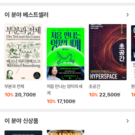
과학 엔터테이너, 미래학자 미치오 카쿠가
여덟 살 때부터 한 번도 놓아본 적 없는 탐구의 결정판
이 분야 베스트셀러
“그의 목표는 ‘신의 마음이 담겨 있는’ 단 한 줄짜리 방정식으로 우주의 삼
라만상을 설명하는 것이었으나, 끝내 신의 마음을 읽지 못하고 세상을 떠
났다. 나는 그것이 얼마나 엄청난 연구인지 전혀 모르는 채, 무작정 아인슈
타인의 길을 따라가기로 마음먹었다. 이 시대 최고의 과학자가 남기고 간
꿈을 이루는 데 어떻게든 일조하고 싶었기 때문이다.”(10쪽)
1947년생인 미치오 카쿠는 여덟 살 때 아인슈타인의 사망 소식을 접하고,
그가 죽는 날까지 매달렸던 통일장이론을 공부하기로 결심한 후 지금까지
그 꿈을 이루기 위해 노력하고 있다. 그 탐구의 결정판이라고 할 수 있는
《단 하나의 방정식》은 베스트셀러 과학 작가로서 마음의 가장 깊은 곳(《마
부분과 전체
처음 만나는 양자의 세
초공간
퀀
음의 미래》)과 인류의 가장 먼 미래(《인류의 미래》)까지 섭렵한 이론물리
계
10
20,700
10
22,500
1
%
%
원
원
학자가 자신의 전공 분야이자 여덟 살 이후 한 번도 머릿속을 떠나지 않았
10
17,100
%
원
던 문제로 돌아와 쓴 책이다. 특히 눈에 띄는 것은 부담 없는 분량과 짧은
호흡이다. 500쪽에서 600쪽에 이르던 그의 주요 전작들과 비교해보면,
이 분야 신상품
300쪽이 채 안 되는 분량에 자연의 근본적인 힘들을 밝혀온 이론물리학의
주요 이론과 그 힘들의 관계, 나아가 인간과 우주의 존재 의미까지 담아냈