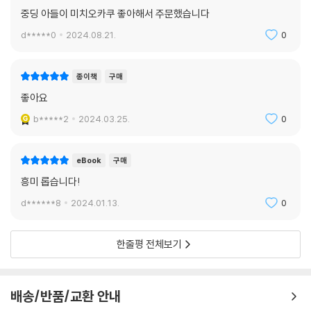
미치오 카쿠는 스티븐 호킹이 제기했던 ‘블랙홀 정보 역설’도 중력자의 양
중딩 아들이 미치오카쿠 좋아해서 주문했습니다
신은 우주를 창조할 때 다른 선택의 여지가 없었는가? 존재할 수 있는 우주
자보정에 성공한 양자중력이론, 즉 ‘모든 것의 이론’이 완성되어야 답을 알
는 단 하나뿐인가? 아니면 여러 후보 중에서 지금과 같은 우주가 선택된 것
d*****0
2024.08.21.
0
수 있다고 이야기한다. ‘블랙홀 안으로 책을 던지면 그 안에 들어 있던 정보
뿐인가?
는 영원히 사라지는가?’(162쪽) 일반인들에게는 잘 알려져 있지 않지만
내 생각이 옳다면 선택의 여지가 없었다. 우주를 올바르게 서술하는 방정
학계에서는 첨예한 논쟁거리인 이 질문이 문제가 되는 것은, 양자역학에
종이책
구매
식은 단 하나뿐이다. 그 외의 방정식들은 수학적으로 타당하지 않기 때문
따르면 어떤 경우에도 정보는 사라지지 않는데 블랙홀 내부에서는 사라지
좋아요
이다.
는 것처럼 보이기 때문이다. 그는 과학적 질문에서 한 걸음 더 나아가 철학
그러므로 우주의 최종 방정식은 하나밖에 없다. 이 만능방정식의 해는 무
b*****2
2024.03.25.
0
적이고 형이상학적인 질문들까지 던진다. 아인슈타인이 생전에 자신을 ‘거
수히 많을 수도 있지만, 방정식 자체는 단 하나뿐이다.
대한 도서관에 막 들어선 아이’에 비유했다는 사실을 제시하며 ‘우주가 거
--- p.255
대한 도서관이라면 그곳을 관리하는 사서는 누구이며, 책을 쓴 저자는 누
eBook
구매
구인가?’, ‘모든 물리법칙이 모든 것의 이론으로 설명된다면, 그 방정식은
흥미 롭습니다!
어디서 온 것인가?’ 하고 묻는가 하면, ‘다중우주가 빅뱅의 원인을 설명해
d******8
2024.01.13.
0
준다면, 다중우주 자체는 언제 어떻게 만들어졌는가?’, ‘다중우주가 만물
의 이론에서 필연적으로 나타나는 결과라면, 만물의 이론은 대체 어디서
왔는가?’, ‘우주에도 목적과 의미가 있는가?’ 등 질문하기를 멈추지 않는
한줄평 전체보기
다. 스스로를 불가지론자라고 밝히는 미치오 카쿠의 ‘신’에 대한 생각을 엿
보는 것도 흥미롭다.
배송/반품/교환 안내
이론물리학 박사, 끈 장이론의 창시자, 베스트셀러 작가,