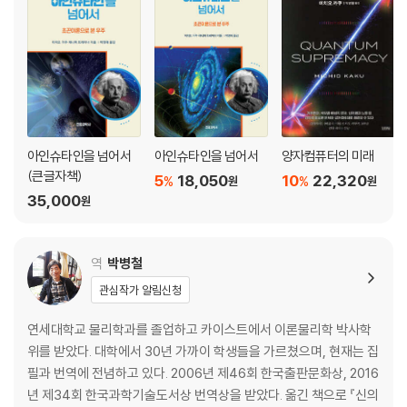
C를 넘어서 / 빅뱅을 원자분쇄기로 이용하다 / LISA / 역제곱법칙의 증명
/ 풍경문제 / 끈이론에 대한 나의 개인적 견해 / 피드라미 발굴하기
7장. 우주의 의미를 찾아서
신을 증명하다 / 나의 개인적 관점 / 우주에는 시작이 있었을까? / 유한한
우주 / 결론
아인슈타인을 넘어서
아인슈타인을 넘어서
양자컴퓨터의 미래
(큰글자책)
5
18,050
10
22,320
%
%
원
원
35,000
원
역
박병철
관심작가 알림신청
연세대학교 물리학과를 졸업하고 카이스트에서 이론물리학 박사학
위를 받았다. 대학에서 30년 가까이 학생들을 가르쳤으며, 현재는 집
필과 번역에 전념하고 있다. 2006년 제46회 한국출판문화상, 2016
년 제34회 한국과학기술도서상 번역상을 받았다. 옮긴 책으로 『신의