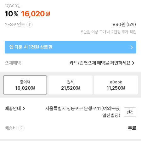
17,800
원
10
16,020
YES포인트
890원 (5%)
5만원 이상 구매 시 2천원 추가 적립
앱 다운 시 1천원 상품권
결제혜택
카드/간편결제 혜택을 확인하세요
종이책
원서
eBook
16,020
원
21,520
원
11,250
원
배송안내
서울특별시 영등포구 은행로 11(여의도동,
변경
일신빌딩)
배송비
무료