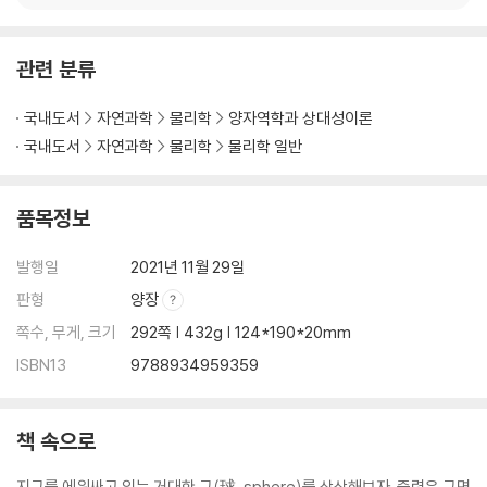
관련 분류
국내도서
자연과학
물리학
양자역학과 상대성이론
국내도서
자연과학
물리학
물리학 일반
품목정보
발행일
2021년 11월 29일
판형
양장
쪽수, 무게, 크기
292쪽 | 432g | 124*190*20mm
ISBN13
9788934959359
책 속으로
지구를 에워싸고 있는 거대한 구(球, sphere)를 상상해보자. 중력은 구면